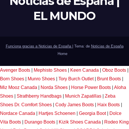
Noticias de España |
EL MUNDO
Funciona gracias a Noticias de España
|
Tema: de
Noticias de España
Home
Avenger Boots
|
Mephisto Shoes
|
Keen Canada
|
Oboz Boots
|
Born Shoes
|
Munro Shoes
|
Tory Burch Outlet
|
Brunt Boots
|
Miz Mooz Canada
|
Norda Shoes
|
Horse Power Boots
|
Aloha
Shoes
|
Strathberry Handbags
|
Munich Zapatillas
|
Zeba
Shoes
Dr. Comfort Shoes
|
Cody James Boots
|
Haix Boots
|
Nordace Canada
|
Hartjes Schoenen
|
Georgia Boot
|
Dolce
Vita Boots
|
Durango Boots
|
Kizik Shoes Canada
|
Rodeo King