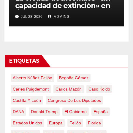
capacidad de extinción» en
Ávila y al oeste de Madrid
JUL 28, 2026
ADMINS
obliga a declarar la
emergencia nacional
ETIQUETAS
Alberto Núñez Feijóo
Begoña Gómez
Carles Puigdemont
Carlos Mazón
Caso Koldo
Castilla Y León
Congreso De Los Diputados
DANA
Donald Trump
El Gobierno
España
Estados Unidos
Europa
Feijóo
Florida