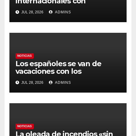
internacionales con
Latinoamérica como socio
JUL 28, 2026
ADMINS
prioritario en su agenda de
gobierno
NOTICIAS
Los españoles se van de
vacaciones con los
carburantes hasta un 21%
JUL 28, 2026
ADMINS
más caros que el año pasado
y los hoteles disparados
NOTICIAS
La oleada de incendios «sin