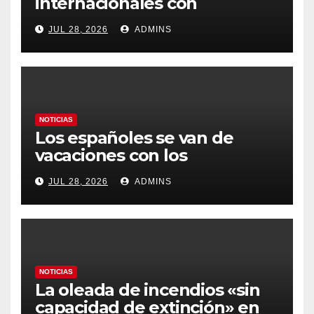
internacionales con
Latinoamérica como socio
JUL 28, 2026
ADMINS
prioritario en su agenda de
gobierno
NOTICIAS
Los españoles se van de
vacaciones con los
carburantes hasta un 21%
JUL 28, 2026
ADMINS
más caros que el año pasado
y los hoteles disparados
NOTICIAS
La oleada de incendios «sin
capacidad de extinción» en