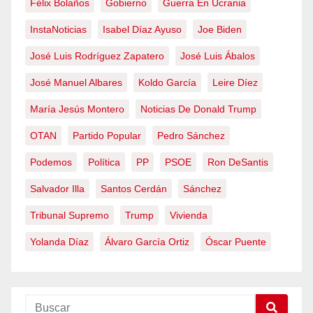
Félix Bolaños
Gobierno
Guerra En Ucrania
InstaNoticias
Isabel Díaz Ayuso
Joe Biden
José Luis Rodríguez Zapatero
José Luis Ábalos
José Manuel Albares
Koldo García
Leire Díez
María Jesús Montero
Noticias De Donald Trump
OTAN
Partido Popular
Pedro Sánchez
Podemos
Política
PP
PSOE
Ron DeSantis
Salvador Illa
Santos Cerdán
Sánchez
Tribunal Supremo
Trump
Vivienda
Yolanda Díaz
Álvaro García Ortiz
Óscar Puente