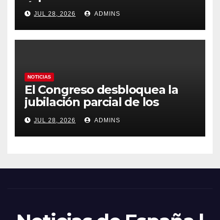
Ávila y al oeste de Madrid
JUL 28, 2026
ADMINS
obliga a declarar la
emergencia nacional
NOTICIAS
El Congreso desbloquea la
jubilación parcial de los
trabajadores laborales del
JUL 28, 2026
ADMINS
sector público