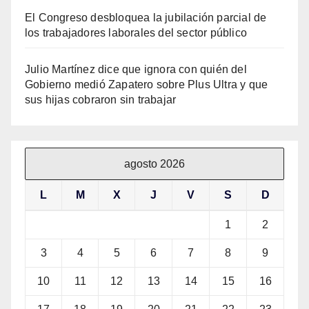
El Congreso desbloquea la jubilación parcial de
los trabajadores laborales del sector público
Julio Martínez dice que ignora con quién del
Gobierno medió Zapatero sobre Plus Ultra y que
sus hijas cobraron sin trabajar
agosto 2026
L
M
X
J
V
S
D
1
2
3
4
5
6
7
8
9
10
11
12
13
14
15
16