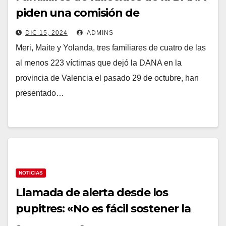
piden una comisión de
investigación en el Congreso:
DIC 15, 2024
ADMINS
«¿Quién va a pagar por lo que han
Meri, Maite y Yolanda, tres familiares de cuatro de las
hecho?»
al menos 223 víctimas que dejó la DANA en la
provincia de Valencia el pasado 29 de octubre, han
presentado…
NOTICIAS
Llamada de alerta desde los
pupitres: «No es fácil sostener la
solidaridad en el tiempo»