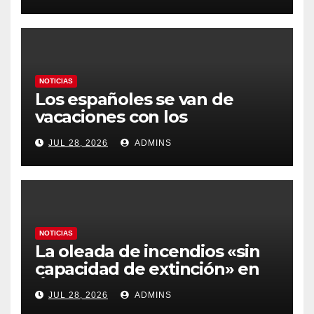
gobierno
NOTICIAS
Los españoles se van de
vacaciones con los
carburantes hasta un 21%
JUL 28, 2026
ADMINS
más caros que el año pasado
y los hoteles disparados
NOTICIAS
La oleada de incendios «sin
capacidad de extinción» en
Ávila y al oeste de Madrid
JUL 28, 2026
ADMINS
obliga a declarar la