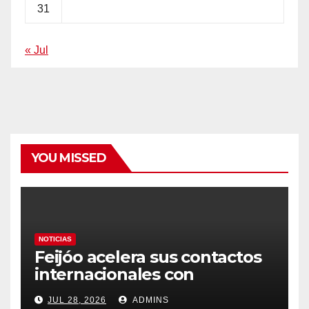
31
« Jul
YOU MISSED
NOTICIAS
Feijóo acelera sus contactos
internacionales con
Latinoamérica como socio
JUL 28, 2026
ADMINS
prioritario en su agenda de