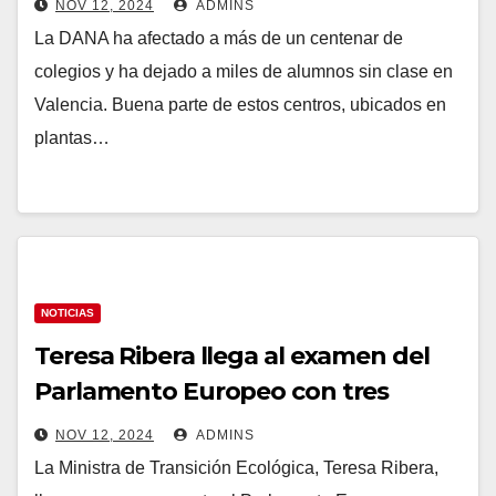
NOV 12, 2024
ADMINS
La DANA ha afectado a más de un centenar de
colegios y ha dejado a miles de alumnos sin clase en
Valencia. Buena parte de estos centros, ubicados en
plantas…
NOTICIAS
Teresa Ribera llega al examen del
Parlamento Europeo con tres
querellas en el Supremo por la
NOV 12, 2024
ADMINS
inacción de su ministerio ante la
La Ministra de Transición Ecológica, Teresa Ribera,