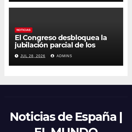
emergencia nacional
NOTICIAS
El Congreso desbloquea la
jubilación parcial de los
trabajadores laborales del
JUL 28, 2026
ADMINS
sector público
Noticias de España |
EL MUNDO