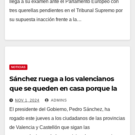
DANA
llega a su examen ante el Parlamento Europeo con
tres querellas pendientes en el Tribunal Supremo por
su supuesta inacción frente a la…
NOTICIAS
Sánchez ruega a los valencianos
que se queden en casa porque la
DANA «no ha acabado» y les
NOV 1, 2024
ADMINS
promete no dejarles solos
El presidente del Gobierno, Pedro Sánchez, ha
rogado este jueves a los ciudadanos de las provincias
de Valencia y Castellón que sigan las