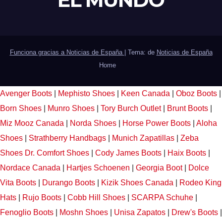
Funciona gracias a Noticias de España
|
Tema: de
Noticias de España
Home
Avenger Boots
|
Mephisto Shoes
|
Keen Canada
|
Oboz Boots
|
Born Shoes
|
Munro Shoes
|
Tory Burch Outlet
|
Brunt Boots
|
Miz Mooz Canada
|
Norda Shoes
|
Horse Power Boots
|
Aloha
Shoes
|
Strathberry Handbags
|
Munich Zapatillas
|
Zeba
Shoes
Dr. Comfort Shoes
|
Cody James Boots
|
Haix Boots
|
Nordace Canada
|
Hartjes Schoenen
|
Georgia Boot
|
Dolce
Vita Boots
|
Durango Boots
|
Kizik Shoes Canada
|
Rodeo King
Hats
|
Rujo Boots
|
Cobb Hill Shoes
|
SCARPA Schuhe
|
Fenoglio Boots
|
Moshn Shoes
|
Unisa Zapatos
|
Drew's Boots
|