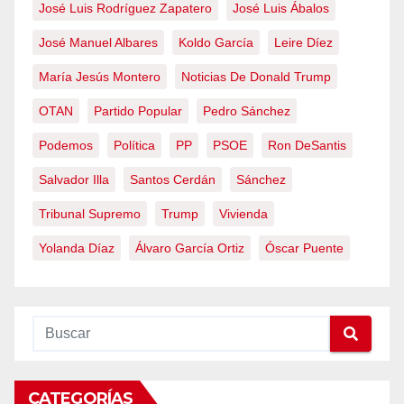
José Luis Rodríguez Zapatero
José Luis Ábalos
José Manuel Albares
Koldo García
Leire Díez
María Jesús Montero
Noticias De Donald Trump
OTAN
Partido Popular
Pedro Sánchez
Podemos
Política
PP
PSOE
Ron DeSantis
Salvador Illa
Santos Cerdán
Sánchez
Tribunal Supremo
Trump
Vivienda
Yolanda Díaz
Álvaro García Ortiz
Óscar Puente
CATEGORÍAS