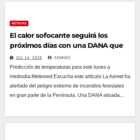
NOTICIAS
El calor sofocante seguirá los
próximos días con una DANA que
provocará un repunte de
JUL 14, 2026
ADMINS
temperaturas: estas son las zonas
Predicción de temperaturas para este lunes a
en alerta
mediodía.Meteored Escucha este artículo La Aemet ha
alertado del peligro extremo de incendios forestales
en gran parte de la Península. Una DANA situada…