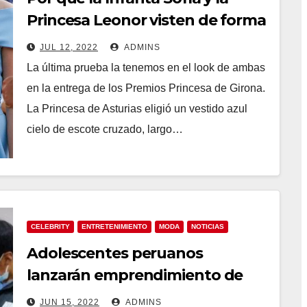
Princesa Leonor visten de forma
tan diferente
JUL 12, 2022
ADMINS
La última prueba la tenemos en el look de ambas
en la entrega de los Premios Princesa de Girona.
La Princesa de Asturias eligió un vestido azul
cielo de escote cruzado, largo…
CELEBRITY
ENTRETENIMIENTO
MODA
NOTICIAS
Adolescentes peruanos
lanzarán emprendimiento de
productos hechos de cuero
JUN 15, 2022
ADMINS