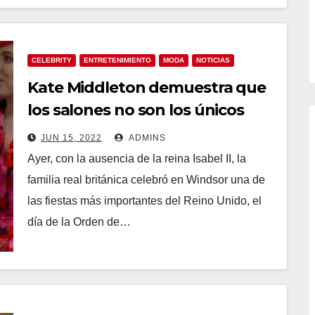
CELEBRITY
ENTRETENIMIENTO
MODA
NOTICIAS
Kate Middleton demuestra que
los salones no son los únicos
zapatos elegantes de la
JUN 15, 2022
ADMINS
temporada
Ayer, con la ausencia de la reina Isabel II, la
familia real británica celebró en Windsor una de
las fiestas más importantes del Reino Unido, el
día de la Orden de…