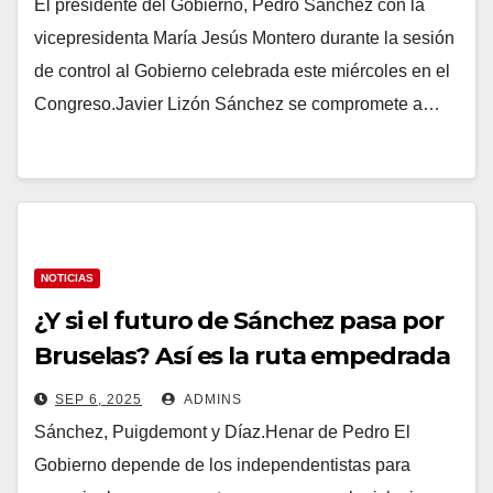
El presidente del Gobierno, Pedro Sánchez con la
vicepresidenta María Jesús Montero durante la sesión
de control al Gobierno celebrada este miércoles en el
Congreso.Javier Lizón Sánchez se compromete a…
NOTICIAS
¿Y si el futuro de Sánchez pasa por
Bruselas? Así es la ruta empedrada
que podría evitar que su legislatura
SEP 6, 2025
ADMINS
llegue a puerto
Sánchez, Puigdemont y Díaz.Henar de Pedro El
Gobierno depende de los independentistas para