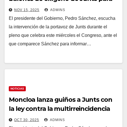
negar una ruptura total: «Es un
NOV 15, 2025
ADMINS
divorcio, pero sin papeles»
El presidente del Gobierno, Pedro Sánchez, escucha
la intervención de la portavoz de Junts durante el
pleno que celebra este miércoles el Congreso, ante el
que comparece Sánchez para informar…
NOTICIAS
Moncloa lanza guiños a Junts con
la ley contra la multirreincidencia
pese a no tener atados los apoyos y
OCT 30, 2025
ADMINS
confía en que «recapaciten»