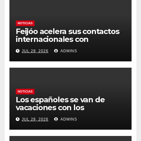
NOTICIAS
Feijóo acelera sus contactos
internacionales con
Latinoamérica como socio
JUL 28, 2026
ADMINS
prioritario en su agenda de
gobierno
NOTICIAS
Los españoles se van de
vacaciones con los
carburantes hasta un 21%
JUL 28, 2026
ADMINS
más caros que el año pasado
y los hoteles disparados