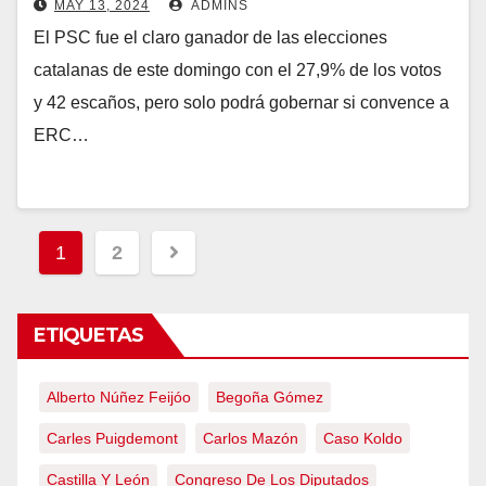
MAY 13, 2024
ADMINS
independentismo a la baja
El PSC fue el claro ganador de las elecciones
catalanas de este domingo con el 27,9% de los votos
y 42 escaños, pero solo podrá gobernar si convence a
ERC…
Paginación
1
2
de
entradas
ETIQUETAS
Alberto Núñez Feijóo
Begoña Gómez
Carles Puigdemont
Carlos Mazón
Caso Koldo
Castilla Y León
Congreso De Los Diputados