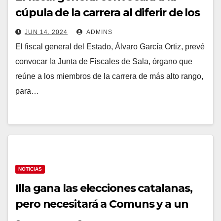
cúpula de la carrera al diferir de los
fiscales del ‘procés’ que no quieren
JUN 14, 2024
ADMINS
amnistiar la malversación
El fiscal general del Estado, Álvaro García Ortiz, prevé
convocar la Junta de Fiscales de Sala, órgano que
reúne a los miembros de la carrera de más alto rango,
para…
NOTICIAS
Illa gana las elecciones catalanas,
pero necesitará a Comuns y a un
ERC hundido en un escenario de