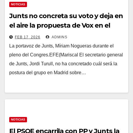
NOTICIAS
Junts no concreta su voto y deja en
el aire la propuesta de Vox en el
Congreso de prohibir el burka y el
FEB 17, 2026
ADMINS
niqab
La portavoz de Junts, Míriam Nogueras durante el
pleno del Congres.EFE(Mariscal El secretario general
de Junts, Jordi Turull, no ha concretado cuál será la
postura del grupo en Madrid sobre…
NOTICIAS
El PSOE encarrila con PP y Junts la