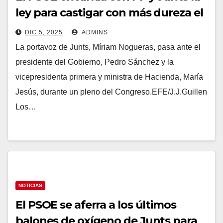
ley para castigar con más dureza el
hurto reiterado y así reconstruir los
DIC 5, 2025
ADMINS
puentes con Puigdemont
La portavoz de Junts, Míriam Nogueras, pasa ante el
presidente del Gobierno, Pedro Sánchez y la
vicepresidenta primera y ministra de Hacienda, María
Jesús, durante un pleno del Congreso.EFE/J.J.Guillen
Los…
NOTICIAS
El PSOE se aferra a los últimos
balones de oxígeno de Junts para