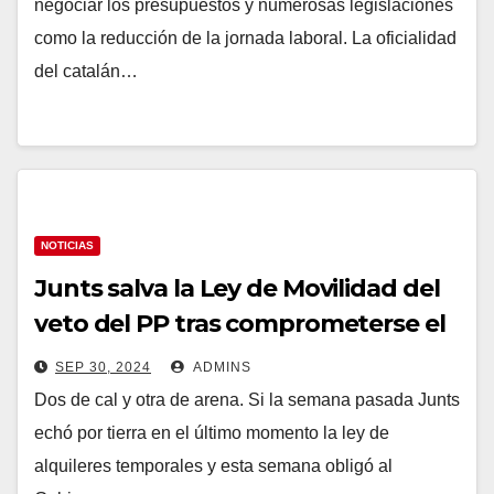
negociar los presupuestos y numerosas legislaciones
como la reducción de la jornada laboral. La oficialidad
del catalán…
NOTICIAS
Junts salva la Ley de Movilidad del
veto del PP tras comprometerse el
Gobierno a no «intervenir» la
SEP 30, 2024
ADMINS
gestión de la Generalitat
Dos de cal y otra de arena. Si la semana pasada Junts
echó por tierra en el último momento la ley de
alquileres temporales y esta semana obligó al