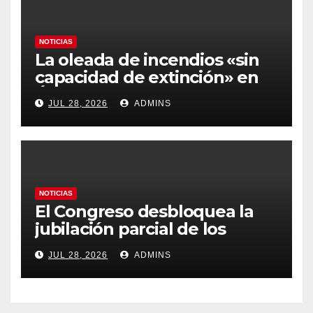
NOTICIAS
La oleada de incendios «sin
capacidad de extinción» en
Ávila y al oeste de Madrid
JUL 28, 2026
ADMINS
obliga a declarar la
emergencia nacional
NOTICIAS
El Congreso desbloquea la
jubilación parcial de los
trabajadores laborales del
JUL 28, 2026
ADMINS
sector público