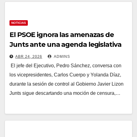
NOTICIAS
El PSOE ignora las amenazas de
Junts ante una agenda legislativa
en mínimos y sin fecha para los
ABR 24, 2026
ADMINS
Presupuestos: «Cero
El jefe del Ejecutivo, Pedro Sánchez, conversa con
preocupación»
los vicepresidentes, Carlos Cuerpo y Yolanda Díaz,
durante la sesión de control al Gobierno Javier Lizon
Junts sigue descartando una moción de censura,…