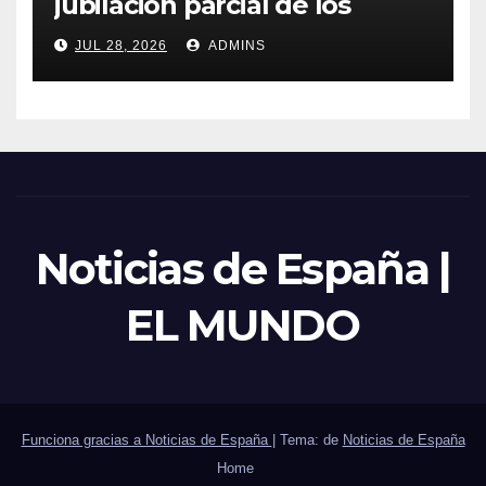
jubilación parcial de los
trabajadores laborales del
JUL 28, 2026
ADMINS
sector público
Noticias de España |
EL MUNDO
Funciona gracias a Noticias de España
|
Tema: de
Noticias de España
Home