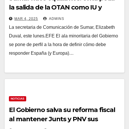
la salida de la OTAN como IU y
Podemos y se pone de perfil sobre
MAR 4, 2025
ADMINS
si hay que gastar más en defensa
La secretaria de Comunicación de Sumar, Elizabeth
Duval, este lunes.EFE El ala minoritaria del Gobierno
se pone de perfil a la hora de definir cómo debe
responder España (y Europa)…
NOTICIAS
El Gobierno salva su reforma fiscal
al mantener Junts y PNV sus
apoyos pero queda derogado el