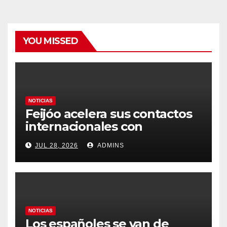
YOU MISSED
NOTICIAS
Feijóo acelera sus contactos
internacionales con
Latinoamérica como socio
JUL 28, 2026
ADMINS
prioritario en su agenda de
gobierno
NOTICIAS
Los españoles se van de