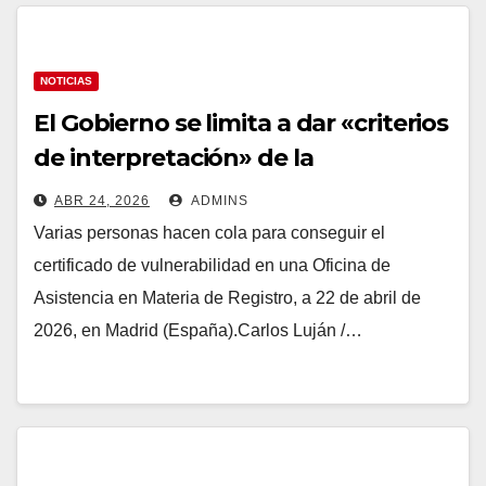
NOTICIAS
El Gobierno se limita a dar «criterios
de interpretación» de la
regularización pese a las denuncias
ABR 24, 2026
ADMINS
de colapso de los trabajadores
Varias personas hacen cola para conseguir el
certificado de vulnerabilidad en una Oficina de
Asistencia en Materia de Registro, a 22 de abril de
2026, en Madrid (España).Carlos Luján /…