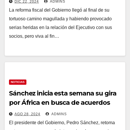
DIC 22, 2024
ADMINS
impuesto energético
La reforma fiscal del Gobierno llegó al final de su
tortuoso camino magullada y habiendo provocado
serias heridas en la relación del Ejecutivo con sus
socios, pero viva al fin…
NOTICIAS
Sánchez inicia esta semana su gira
por África en busca de acuerdos
para reducir la inmigración irregular
AGO 28, 2024
ADMINS
El presidente del Gobierno, Pedro Sánchez, retoma