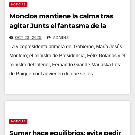
NOTICIAS
Moncloa mantiene la calma tras
agitar Junts el fantasma de la
ruptura por el bloqueo de sus leyes
OCT 23, 2025
ADMINS
sobre okupación y reincidencia
La vicepresidenta primera del Gobierno, María Jesús
Montero; el ministro de Presidencia, Félix Bolaños y el
ministro del Interior, Fernando Grande Marlaska Los
de Puigdemont advierten de que se les…
NOTICIAS
Sumar hace equilibrios: evita pedir