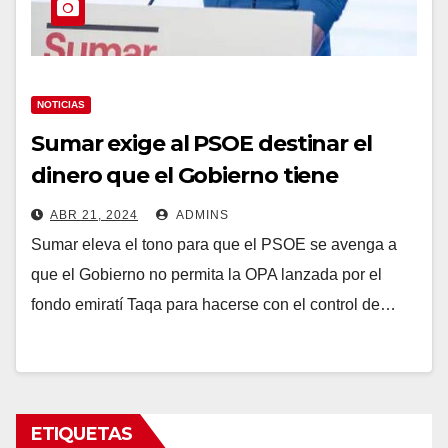
NOTICIAS
Sumar exige al PSOE destinar el
dinero que el Gobierno tiene
reservado para elevar el gasto
ABR 21, 2024
ADMINS
militar a comprar parte de Naturgy
Sumar eleva el tono para que el PSOE se avenga a
que el Gobierno no permita la OPA lanzada por el
fondo emiratí Taqa para hacerse con el control de…
ETIQUETAS