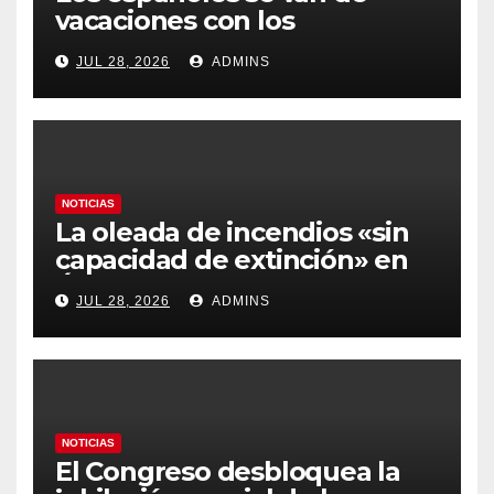
vacaciones con los
carburantes hasta un 21%
JUL 28, 2026
ADMINS
más caros que el año pasado
y los hoteles disparados
NOTICIAS
La oleada de incendios «sin
capacidad de extinción» en
Ávila y al oeste de Madrid
JUL 28, 2026
ADMINS
obliga a declarar la
emergencia nacional
NOTICIAS
El Congreso desbloquea la