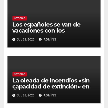
NOTICIAS
Los españoles se van de
vacaciones con los
carburantes hasta un 21%
JUL 28, 2026
ADMINS
más caros que el año pasado
y los hoteles disparados
NOTICIAS
La oleada de incendios «sin
capacidad de extinción» en
Ávila y al oeste de Madrid
JUL 28, 2026
ADMINS
obliga a declarar la
emergencia nacional