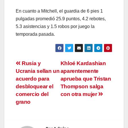
En cuanto a Mitchell, el guardia de 6 pies 1
pulgadas promedió 25.9 puntos, 4.2 rebotes,
5.3 asistencias y 1.5 robos por juego la
temporada pasada.
Navegación
Rusia y
Khloé Kardashian
Ucrania sellan un
aparentemente
de
acuerdo para
aprueba que Tristan
entradas
desbloquear el
Thompson salga
comercio del
con otra mujer
grano