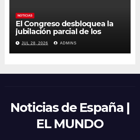
NOTICIAS
El Congreso desbloquea la
jubilación parcial de los
trabajadores laborales del
JUL 28, 2026
ADMINS
sector público
Noticias de España |
EL MUNDO