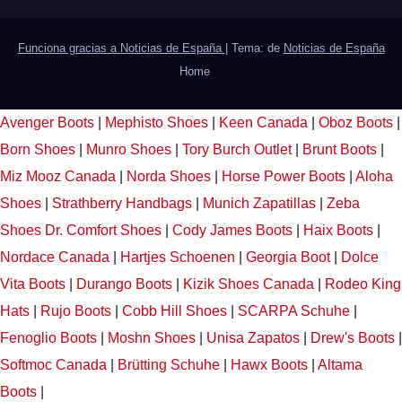
Funciona gracias a Noticias de España
|
Tema: de
Noticias de España
Home
Avenger Boots
|
Mephisto Shoes
|
Keen Canada
|
Oboz Boots
|
Born Shoes
|
Munro Shoes
|
Tory Burch Outlet
|
Brunt Boots
|
Miz Mooz Canada
|
Norda Shoes
|
Horse Power Boots
|
Aloha
Shoes
|
Strathberry Handbags
|
Munich Zapatillas
|
Zeba
Shoes
Dr. Comfort Shoes
|
Cody James Boots
|
Haix Boots
|
Nordace Canada
|
Hartjes Schoenen
|
Georgia Boot
|
Dolce
Vita Boots
|
Durango Boots
|
Kizik Shoes Canada
|
Rodeo King
Hats
|
Rujo Boots
|
Cobb Hill Shoes
|
SCARPA Schuhe
|
Fenoglio Boots
|
Moshn Shoes
|
Unisa Zapatos
|
Drew's Boots
|
Softmoc Canada
|
Brütting Schuhe
|
Hawx Boots
|
Altama
Boots
|