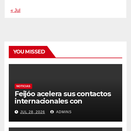
« Jul
YOU MISSED
NOTICIAS
Feijóo acelera sus contactos
internacionales con
Latinoamérica como socio
JUL 28, 2026
ADMINS
prioritario en su agenda de
gobierno