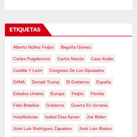
ETIQUETAS
Alberto Núñez Feijóo
Begoña Gómez
Carles Puigdemont
Carlos Mazón
Caso Koldo
Castilla Y León
Congreso De Los Diputados
DANA
Donald Trump
El Gobierno
España
Estados Unidos
Europa
Feijóo
Florida
Félix Bolaños
Gobierno
Guerra En Ucrania
InstaNoticias
Isabel Díaz Ayuso
Joe Biden
José Luis Rodríguez Zapatero
José Luis Ábalos