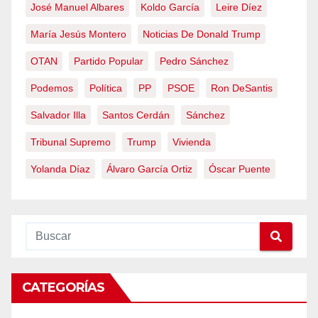
José Manuel Albares
Koldo García
Leire Díez
María Jesús Montero
Noticias De Donald Trump
OTAN
Partido Popular
Pedro Sánchez
Podemos
Política
PP
PSOE
Ron DeSantis
Salvador Illa
Santos Cerdán
Sánchez
Tribunal Supremo
Trump
Vivienda
Yolanda Díaz
Álvaro García Ortiz
Óscar Puente
CATEGORÍAS