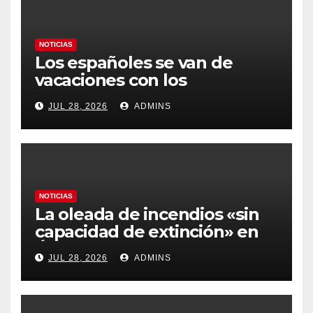
NOTICIAS
Los españoles se van de
vacaciones con los
carburantes hasta un 21%
JUL 28, 2026
ADMINS
más caros que el año pasado
y los hoteles disparados
NOTICIAS
La oleada de incendios «sin
capacidad de extinción» en
Ávila y al oeste de Madrid
JUL 28, 2026
ADMINS
obliga a declarar la
emergencia nacional