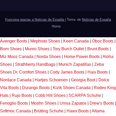
Funciona gracias a Noticias de España
|
Tema: de
Noticias de España
Home
Avenger Boots
|
Mephisto Shoes
|
Keen Canada
|
Oboz Boots
|
Born Shoes
|
Munro Shoes
|
Tory Burch Outlet
|
Brunt Boots
|
Miz Mooz Canada
|
Norda Shoes
|
Horse Power Boots
|
Aloha
Shoes
|
Strathberry Handbags
|
Munich Zapatillas
|
Zeba
Shoes
Dr. Comfort Shoes
|
Cody James Boots
|
Haix Boots
|
Nordace Canada
|
Hartjes Schoenen
|
Georgia Boot
|
Dolce
Vita Boots
|
Durango Boots
|
Kizik Shoes Canada
|
Rodeo King
Hats
|
Rujo Boots
|
Cobb Hill Shoes
|
SCARPA Schuhe
|
Fenoglio Boots
|
Moshn Shoes
|
Unisa Zapatos
|
Drew's Boots
|
Softmoc Canada
|
Brütting Schuhe
|
Hawx Boots
|
Altama