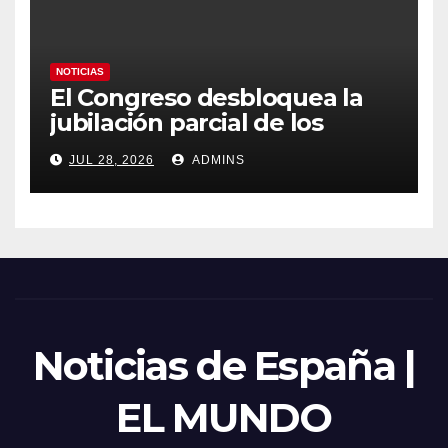
NOTICIAS
El Congreso desbloquea la
jubilación parcial de los
trabajadores laborales del
JUL 28, 2026
ADMINS
sector público
Noticias de España |
EL MUNDO