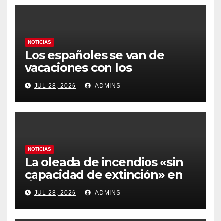
NOTICIAS
Los españoles se van de
vacaciones con los
carburantes hasta un 21%
JUL 28, 2026
ADMINS
más caros que el año pasado
y los hoteles disparados
NOTICIAS
La oleada de incendios «sin
capacidad de extinción» en
Ávila y al oeste de Madrid
JUL 28, 2026
ADMINS
obliga a declarar la
emergencia nacional