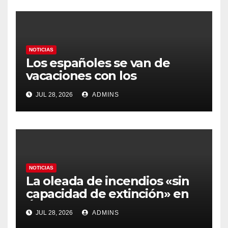
NOTICIAS
Los españoles se van de
vacaciones con los
carburantes hasta un 21%
JUL 28, 2026
ADMINS
más caros que el año pasado
y los hoteles disparados
NOTICIAS
La oleada de incendios «sin
capacidad de extinción» en
Ávila y al oeste de Madrid
JUL 28, 2026
ADMINS
obliga a declarar la