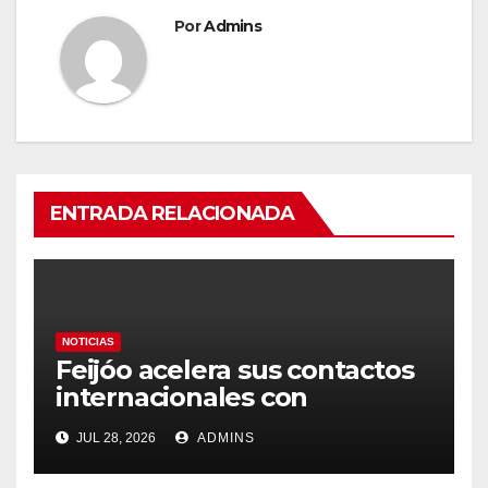
Por
Admins
ENTRADA RELACIONADA
NOTICIAS
Feijóo acelera sus contactos
internacionales con
Latinoamérica como socio
JUL 28, 2026
ADMINS
prioritario en su agenda de
gobierno