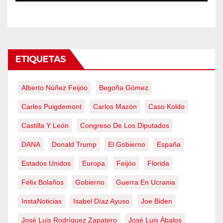
emergencia nacional
ETIQUETAS
Alberto Núñez Feijóo
Begoña Gómez
Carles Puigdemont
Carlos Mazón
Caso Koldo
Castilla Y León
Congreso De Los Diputados
DANA
Donald Trump
El Gobierno
España
Estados Unidos
Europa
Feijóo
Florida
Félix Bolaños
Gobierno
Guerra En Ucrania
InstaNoticias
Isabel Díaz Ayuso
Joe Biden
José Luis Rodríguez Zapatero
José Luis Ábalos