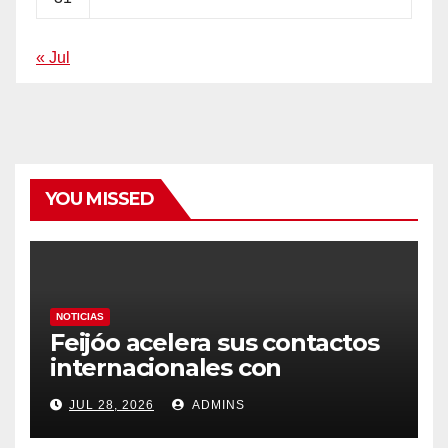
« Jul
YOU MISSED
NOTICIAS
Feijóo acelera sus contactos
internacionales con
Latinoamérica como socio
JUL 28, 2026
ADMINS
prioritario en su agenda de
gobierno