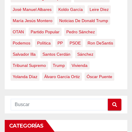
José Manuel Albares
Koldo García
Leire Díez
María Jesús Montero
Noticias De Donald Trump
OTAN
Partido Popular
Pedro Sánchez
Podemos
Política
PP
PSOE
Ron DeSantis
Salvador Illa
Santos Cerdán
Sánchez
Tribunal Supremo
Trump
Vivienda
Yolanda Díaz
Álvaro García Ortiz
Óscar Puente
CATEGORÍAS