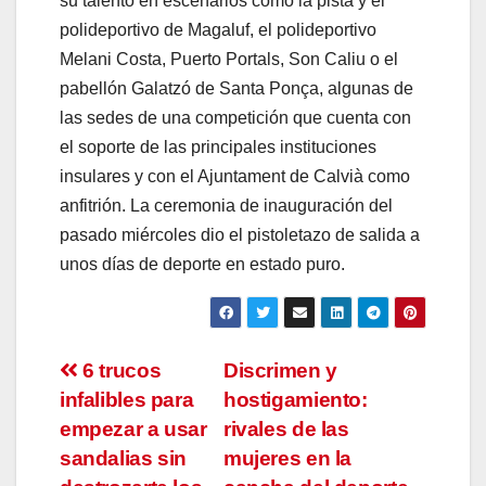
su talento en escenarios como la pista y el
polideportivo de Magaluf, el polideportivo
Melani Costa, Puerto Portals, Son Caliu o el
pabellón Galatzó de Santa Ponça, algunas de
las sedes de una competición que cuenta con
el soporte de las principales instituciones
insulares y con el Ajuntament de Calvià como
anfitrión. La ceremonia de inauguración del
pasado miércoles dio el pistoletazo de salida a
unos días de deporte en estado puro.
Navegación
6 trucos
Discrimen y
infalibles para
hostigamiento:
de
empezar a usar
rivales de las
entradas
sandalias sin
mujeres en la