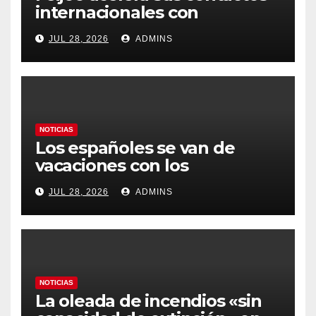
internacionales con
Latinoamérica como socio
JUL 28, 2026
ADMINS
prioritario en su agenda de
gobierno
NOTICIAS
Los españoles se van de
vacaciones con los
carburantes hasta un 21%
JUL 28, 2026
ADMINS
más caros que el año pasado
y los hoteles disparados
NOTICIAS
La oleada de incendios «sin