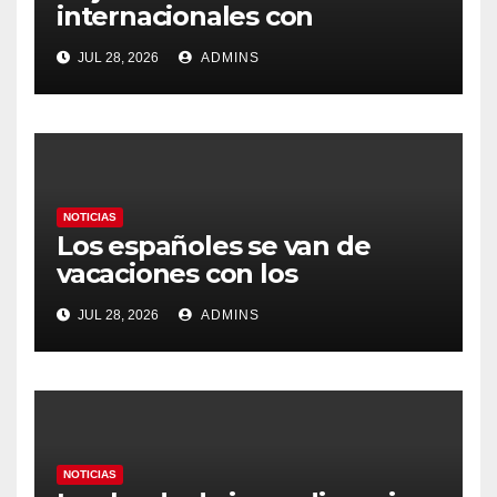
internacionales con
Latinoamérica como socio
JUL 28, 2026
ADMINS
prioritario en su agenda de
gobierno
NOTICIAS
Los españoles se van de
vacaciones con los
carburantes hasta un 21%
JUL 28, 2026
ADMINS
más caros que el año pasado
y los hoteles disparados
NOTICIAS