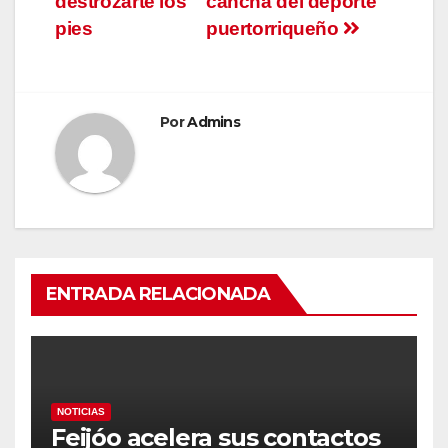
destrozarte los
cancha del deporte
pies
puertorriqueño
Por
Admins
ENTRADA RELACIONADA
NOTICIAS
Feijóo acelera sus contactos