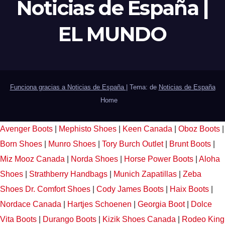
Noticias de España |
EL MUNDO
Funciona gracias a Noticias de España
|
Tema: de
Noticias de España
Home
Avenger Boots
|
Mephisto Shoes
|
Keen Canada
|
Oboz Boots
|
Born Shoes
|
Munro Shoes
|
Tory Burch Outlet
|
Brunt Boots
|
Miz Mooz Canada
|
Norda Shoes
|
Horse Power Boots
|
Aloha
Shoes
|
Strathberry Handbags
|
Munich Zapatillas
|
Zeba
Shoes
Dr. Comfort Shoes
|
Cody James Boots
|
Haix Boots
|
Nordace Canada
|
Hartjes Schoenen
|
Georgia Boot
|
Dolce
Vita Boots
|
Durango Boots
|
Kizik Shoes Canada
|
Rodeo King