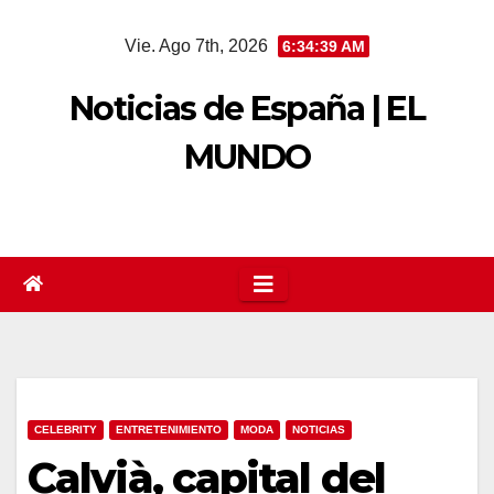
Saltar
Vie. Ago 7th, 2026
6:34:39 AM
al
contenido
Noticias de España | EL
MUNDO
CELEBRITY
ENTRETENIMIENTO
MODA
NOTICIAS
Calvià, capital del