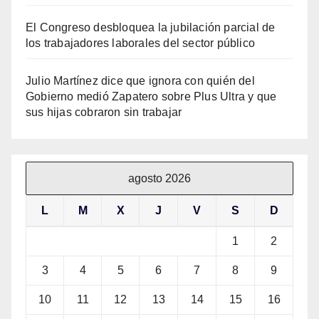
El Congreso desbloquea la jubilación parcial de
los trabajadores laborales del sector público
Julio Martínez dice que ignora con quién del
Gobierno medió Zapatero sobre Plus Ultra y que
sus hijas cobraron sin trabajar
agosto 2026
L
M
X
J
V
S
D
1
2
3
4
5
6
7
8
9
10
11
12
13
14
15
16