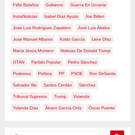
Félix Bolaños
Gobierno
Guerra En Ucrania
InstaNoticias
Isabel Díaz Ayuso
Joe Biden
José Luis Rodríguez Zapatero
José Luis Ábalos
José Manuel Albares
Koldo García
Leire Díez
María Jesús Montero
Noticias De Donald Trump
OTAN
Partido Popular
Pedro Sánchez
Podemos
Política
PP
PSOE
Ron DeSantis
Salvador Illa
Santos Cerdán
Sánchez
Tribunal Supremo
Trump
Vivienda
Yolanda Díaz
Álvaro García Ortiz
Óscar Puente