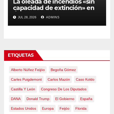
La oleada de incendios «sin
capacidad de extinción» en
Ávila y al oeste de Madrid
JUL 28, 2026
ADMINS
obliga a declarar la
emergencia nacional
ETIQUETAS
Alberto Núñez Feijóo
Begoña Gómez
Carles Puigdemont
Carlos Mazón
Caso Koldo
Castilla Y León
Congreso De Los Diputados
DANA
Donald Trump
El Gobierno
España
Estados Unidos
Europa
Feijóo
Florida