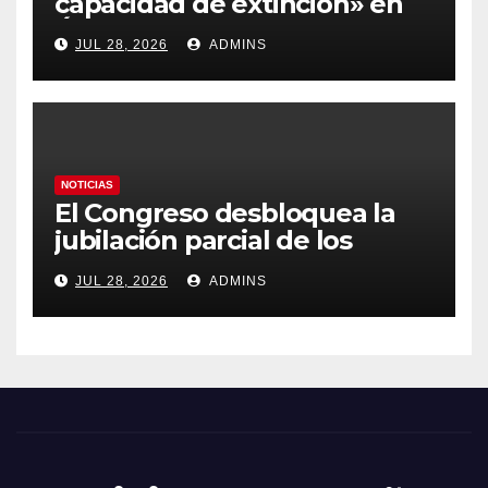
capacidad de extinción» en
Ávila y al oeste de Madrid
JUL 28, 2026
ADMINS
obliga a declarar la
emergencia nacional
NOTICIAS
El Congreso desbloquea la
jubilación parcial de los
trabajadores laborales del
JUL 28, 2026
ADMINS
sector público