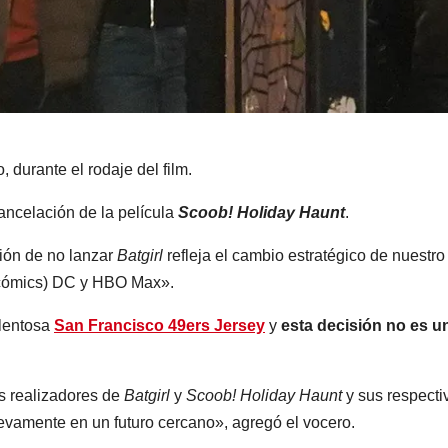
 durante el rodaje del film.
ncelación de la película
Scoob! Holiday Haunt
.
ión de no lanzar
Batgirl
refleja el cambio estratégico de nuestro
e cómics) DC y HBO Max».
alentosa
San Francisco 49ers Jersey
y
esta decisión no es u
s realizadores de
Batgirl
y
Scoob! Holiday Haunt
y sus respecti
vamente en un futuro cercano», agregó el vocero.