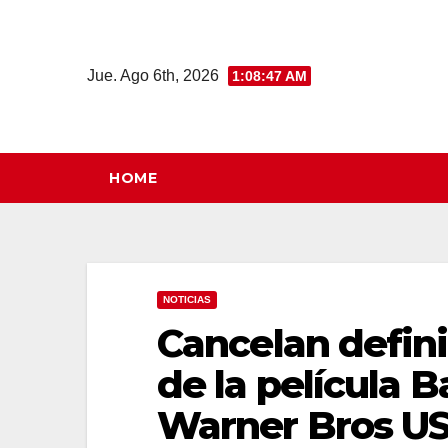
Saltar
al
contenido
Jue. Ago 6th, 2026
1:08:49 AM
HOME
NOTICIAS
Cancelan defin
de la película B
Warner Bros US