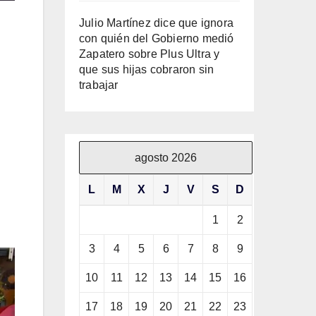
Julio Martínez dice que ignora
con quién del Gobierno medió
Zapatero sobre Plus Ultra y
que sus hijas cobraron sin
trabajar
agosto 2026
L
M
X
J
V
S
D
1
2
3
4
5
6
7
8
9
10
11
12
13
14
15
16
17
18
19
20
21
22
23