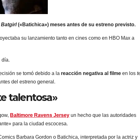
a
Batgirl
(«Batichica») meses antes de su estreno previsto.
proyectaba su lanzamiento tanto en cines como en HBO Max a
 día.
ecisión se tomó debido a la
reacción negativa al film
e
en los
t
antes del estreno general.
e talentosa»
sgow,
Baltimore Ravens Jersey
un hecho que las autoridades
ante» para la ciudad escocesa.
omics Barbara Gordon o Batichica, interpretada por la actriz y