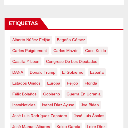
ETIQUETAS
Alberto Núñez Feijóo
Begoña Gómez
Carles Puigdemont
Carlos Mazón
Caso Koldo
Castilla Y León
Congreso De Los Diputados
DANA
Donald Trump
El Gobierno
España
Estados Unidos
Europa
Feijóo
Florida
Félix Bolaños
Gobierno
Guerra En Ucrania
InstaNoticias
Isabel Díaz Ayuso
Joe Biden
José Luis Rodríguez Zapatero
José Luis Ábalos
José Manuel Albares
Koldo García
Leire Díez