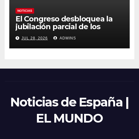
NOTICIAS
El Congreso desbloquea la
jubilación parcial de los
trabajadores laborales del
JUL 28, 2026
ADMINS
sector público
Noticias de España |
EL MUNDO