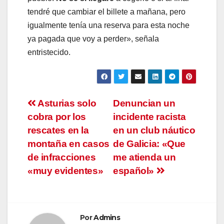
tendré que cambiar el billete a mañana, pero
igualmente tenía una reserva para esta noche
ya pagada que voy a perder», señala
entristecido.
Navegación
Asturias solo
Denuncian un
cobra por los
incidente racista
de
rescates en la
en un club náutico
entradas
montaña en casos
de Galicia: «Que
de infracciones
me atienda un
«muy evidentes»
español»
Por
Admins