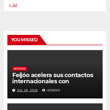
« Jul
YOU MISSED
NOTICIAS
Feijóo acelera sus contactos
internacionales con
Latinoamérica como socio
JUL 28, 2026
ADMINS
prioritario en su agenda de
gobierno