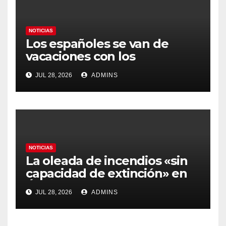
NOTICIAS
Los españoles se van de
vacaciones con los
carburantes hasta un 21%
JUL 28, 2026
ADMINS
más caros que el año pasado
y los hoteles disparados
NOTICIAS
La oleada de incendios «sin
capacidad de extinción» en
Ávila y al oeste de Madrid
JUL 28, 2026
ADMINS
obliga a declarar la
emergencia nacional