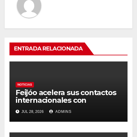
ENTRADA RELACIONADA
NOTICIAS
Feijóo acelera sus contactos
internacionales con
Latinoamérica como socio
JUL 28, 2026
ADMINS
prioritario en su agenda de
gobierno