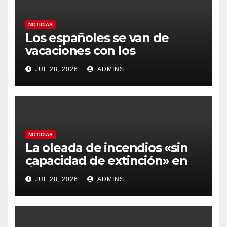
NOTICIAS
Los españoles se van de
vacaciones con los
carburantes hasta un 21%
JUL 28, 2026
ADMINS
más caros que el año pasado
y los hoteles disparados
NOTICIAS
La oleada de incendios «sin
capacidad de extinción» en
Ávila y al oeste de Madrid
JUL 28, 2026
ADMINS
obliga a declarar la
emergencia nacional