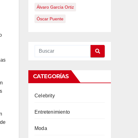
Álvaro García Ortiz
Óscar Puente
o
las
CATEGORÍAS
en
s
Celebrity
Entretenimiento
n
 de
Moda