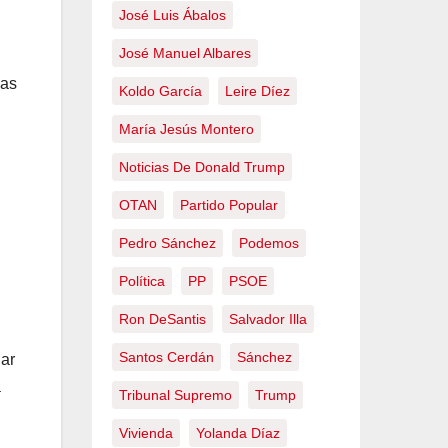
José Luis Ábalos
José Manuel Albares
mas
Koldo García
Leire Díez
María Jesús Montero
Noticias De Donald Trump
OTAN
Partido Popular
Pedro Sánchez
Podemos
Política
PP
PSOE
Ron DeSantis
Salvador Illa
Santos Cerdán
Sánchez
dar
a
Tribunal Supremo
Trump
Vivienda
Yolanda Díaz