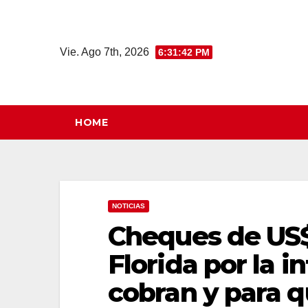
Saltar
al
contenido
Vie. Ago 7th, 2026
6:31:42 PM
HOME
NOTICIAS
Cheques de US$
Florida por la i
cobran y para 