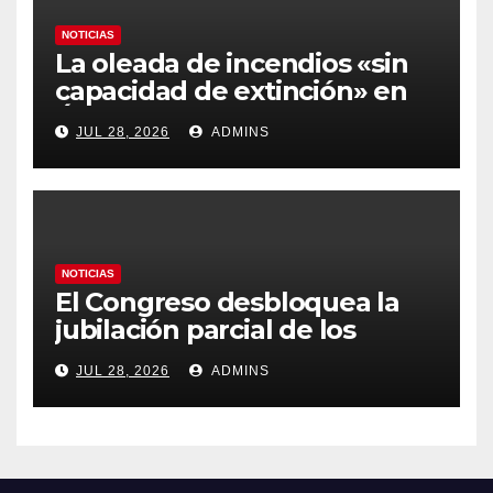
NOTICIAS
La oleada de incendios «sin
capacidad de extinción» en
Ávila y al oeste de Madrid
JUL 28, 2026
ADMINS
obliga a declarar la
emergencia nacional
NOTICIAS
El Congreso desbloquea la
jubilación parcial de los
trabajadores laborales del
JUL 28, 2026
ADMINS
sector público