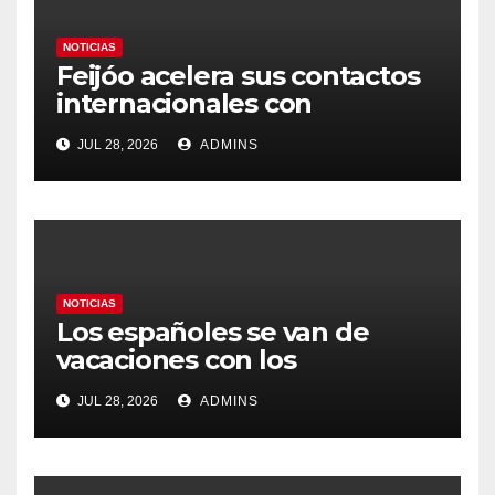
NOTICIAS
Feijóo acelera sus contactos
internacionales con
Latinoamérica como socio
JUL 28, 2026
ADMINS
prioritario en su agenda de
gobierno
NOTICIAS
Los españoles se van de
vacaciones con los
carburantes hasta un 21%
JUL 28, 2026
ADMINS
más caros que el año pasado
y los hoteles disparados