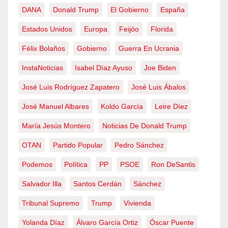
DANA
Donald Trump
El Gobierno
España
Estados Unidos
Europa
Feijóo
Florida
Félix Bolaños
Gobierno
Guerra En Ucrania
InstaNoticias
Isabel Díaz Ayuso
Joe Biden
José Luis Rodríguez Zapatero
José Luis Ábalos
José Manuel Albares
Koldo García
Leire Díez
María Jesús Montero
Noticias De Donald Trump
OTAN
Partido Popular
Pedro Sánchez
Podemos
Política
PP
PSOE
Ron DeSantis
Salvador Illa
Santos Cerdán
Sánchez
Tribunal Supremo
Trump
Vivienda
Yolanda Díaz
Álvaro García Ortiz
Óscar Puente