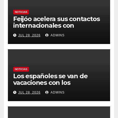
NOTICIAS
Feijóo acelera sus contactos
internacionales con
Latinoamérica como socio
JUL 28, 2026
ADMINS
prioritario en su agenda de
gobierno
NOTICIAS
Los españoles se van de
vacaciones con los
carburantes hasta un 21%
JUL 28, 2026
ADMINS
más caros que el año pasado
y los hoteles disparados