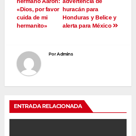
hermano Aaron:
advertencia de
entradas
«Dios, por favor
huracán para
cuida de mi
Honduras y Belice y
hermanito»
alerta para México
Por
Admins
ENTRADA RELACIONADA