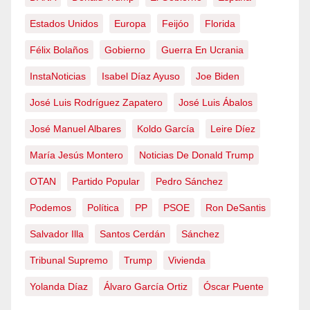
Estados Unidos
Europa
Feijóo
Florida
Félix Bolaños
Gobierno
Guerra En Ucrania
InstaNoticias
Isabel Díaz Ayuso
Joe Biden
José Luis Rodríguez Zapatero
José Luis Ábalos
José Manuel Albares
Koldo García
Leire Díez
María Jesús Montero
Noticias De Donald Trump
OTAN
Partido Popular
Pedro Sánchez
Podemos
Política
PP
PSOE
Ron DeSantis
Salvador Illa
Santos Cerdán
Sánchez
Tribunal Supremo
Trump
Vivienda
Yolanda Díaz
Álvaro García Ortiz
Óscar Puente