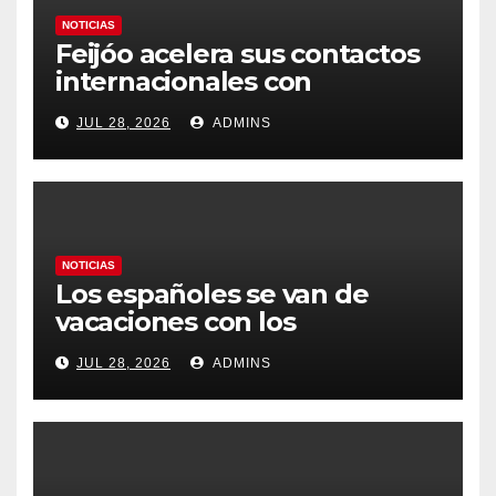
NOTICIAS
Feijóo acelera sus contactos
internacionales con
Latinoamérica como socio
JUL 28, 2026
ADMINS
prioritario en su agenda de
gobierno
NOTICIAS
Los españoles se van de
vacaciones con los
carburantes hasta un 21%
JUL 28, 2026
ADMINS
más caros que el año pasado
y los hoteles disparados