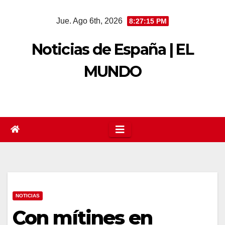
Saltar
Jue. Ago 6th, 2026
8:27:16 PM
al
contenido
Noticias de España | EL
MUNDO
NOTICIAS
Con mítines en