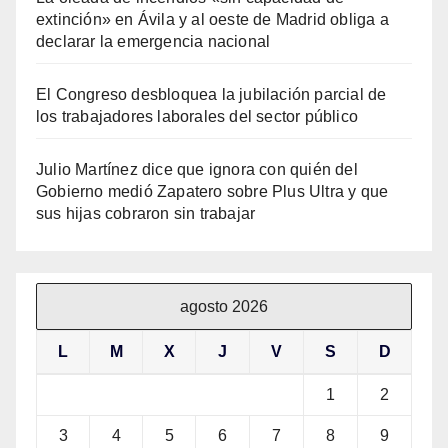
extinción» en Ávila y al oeste de Madrid obliga a
declarar la emergencia nacional
El Congreso desbloquea la jubilación parcial de
los trabajadores laborales del sector público
Julio Martínez dice que ignora con quién del
Gobierno medió Zapatero sobre Plus Ultra y que
sus hijas cobraron sin trabajar
agosto 2026
L
M
X
J
V
S
D
1
2
3
4
5
6
7
8
9