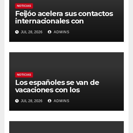
NOTICIAS
Feijóo acelera sus contactos
internacionales con
Latinoamérica como socio
JUL 28, 2026
ADMINS
prioritario en su agenda de
gobierno
NOTICIAS
Los españoles se van de
vacaciones con los
carburantes hasta un 21%
JUL 28, 2026
ADMINS
más caros que el año pasado
y los hoteles disparados