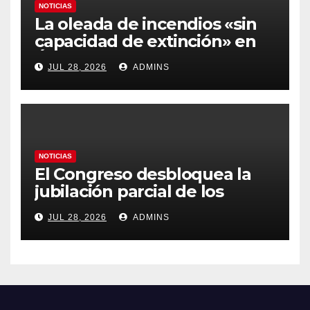
NOTICIAS
La oleada de incendios «sin
capacidad de extinción» en
Ávila y al oeste de Madrid
JUL 28, 2026
ADMINS
obliga a declarar la
emergencia nacional
NOTICIAS
El Congreso desbloquea la
jubilación parcial de los
trabajadores laborales del
JUL 28, 2026
ADMINS
sector público