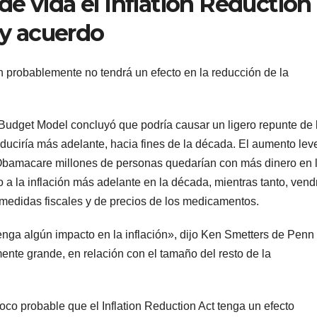
 de vida el Inflation Reduction
ay acuerdo
n probablemente no tendrá un efecto en la reducción de la
udget Model concluyó que podría causar un ligero repunte de 
educiría más adelante, hacia fines de la década. El aumento lev
l Obamacare millones de personas quedarían con más dinero en 
o a la inflación más adelante en la década, mientras tanto, vend
s medidas fiscales y de precios de los medicamentos.
ga algún impacto en la inflación», dijo Ken Smetters de Penn
ente grande, en relación con el tamaño del resto de la
co probable que el Inflation Reduction Act tenga un efecto