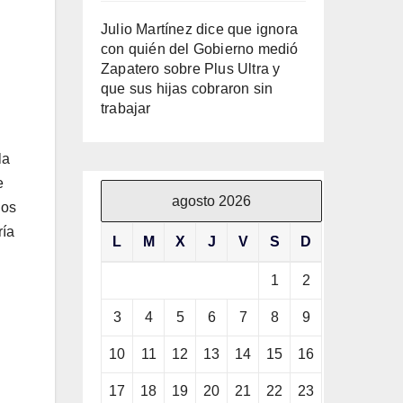
Julio Martínez dice que ignora
con quién del Gobierno medió
Zapatero sobre Plus Ultra y
que sus hijas cobraron sin
trabajar
la
e
agosto 2026
los
ría
L
M
X
J
V
S
D
1
2
3
4
5
6
7
8
9
10
11
12
13
14
15
16
17
18
19
20
21
22
23