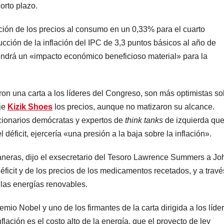
orto plazo.
lación de los precios al consumo en un 0,33% para el cuarto
cción de la inflación del IPC de 3,3 puntos básicos al año de
ndrá un «impacto económico beneficioso material» para la
ron una carta a los líderes del Congreso, son más optimistas so
aje
Kizik Shoes
los precios, aunque no matizaron su alcance.
uncionarios demócratas y expertos de
think tanks
de izquierda qu
 déficit, ejercería «una presión a la baja sobre la inflación».
 maneras, dijo el exsecretario del Tesoro Lawrence Summers a Jo
icit y de los precios de los medicamentos recetados, y a travé
 las energías renovables.
mio Nobel y uno de los firmantes de la carta dirigida a los líde
flación es el costo alto de la energía, que el proyecto de ley