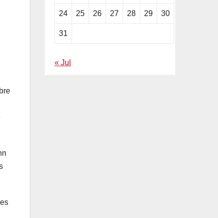
24
25
26
27
28
29
30
31
« Jul
bre
e
hn
s
res