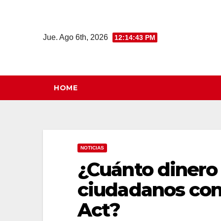
Saltar
al
contenido
Jue. Ago 6th, 2026
12:14:44 PM
HOME
NOTICIAS
¿Cuánto dinero 
ciudadanos con 
Act?