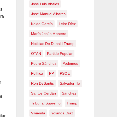
José Luis Ábalos
os
José Manuel Albares
ara
Koldo García
Leire Díez
María Jesús Montero
Noticias De Donald Trump
OTAN
Partido Popular
Pedro Sánchez
Podemos
Política
PP
PSOE
n
Ron DeSantis
Salvador Illa
Santos Cerdán
Sánchez
28
Tribunal Supremo
Trump
Vivienda
Yolanda Díaz
itar