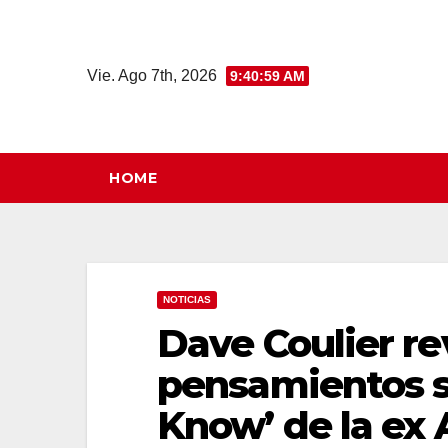
Saltar
al
contenido
Vie. Ago 7th, 2026
9:41:00 AM
HOME
NOTICIAS
Dave Coulier re
pensamientos s
Know’ de la ex 