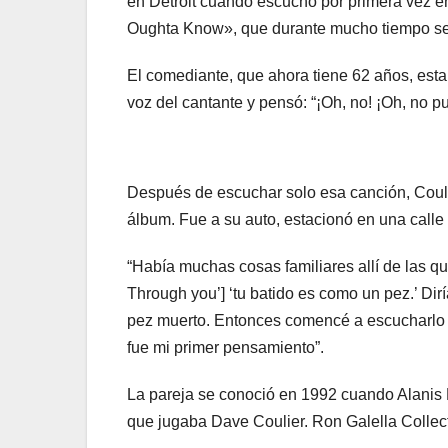
en Detroit cuando escuchó por primera vez en
Oughta Know», que durante mucho tiempo se
El comediante, que ahora tiene 62 años, est
voz del cantante y pensó: “¡Oh, no! ¡Oh, no pu
Después de escuchar solo esa canción, Couli
álbum. Fue a su auto, estacionó en una calle a
“Había muchas cosas familiares allí de las qu
Through you’] ‘tu batido es como un pez.’ Dir
pez muerto. Entonces comencé a escucharlo y
fue mi primer pensamiento”.
La pareja se conoció en 1992 cuando Alanis M
que jugaba Dave Coulier. Ron Galella Collect