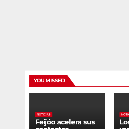
gobierno
di
YOU MISSED
NOTICIAS
NOTI
Feijóo acelera sus
Lo