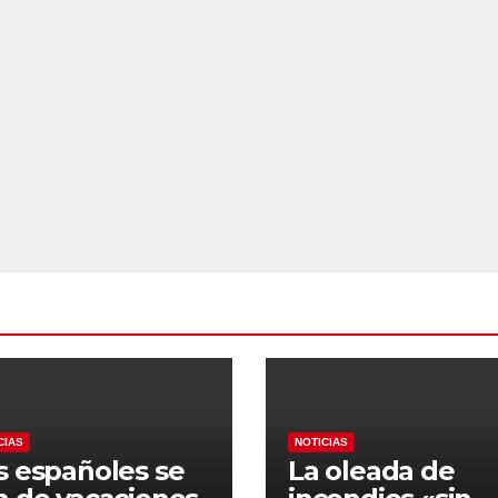
sparados
emergencia
nacional
CIAS
NOTICIAS
s españoles se
La oleada de