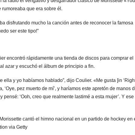
 la radio el vengativo y desgarrador clásico de Morissette «You
 rumoreaba que era sobre él.
aba disfrutando mucho la canción antes de reconocer la famosa
edo ser este tipo!”
er encontró rápidamente una tienda de discos para comprar el
l azar y escuchó el álbum de principio a fin.
e ella y yo habíamos hablado”, dijo Coulier. «Me gusta [in ‘Righ
ía, ‘Oye, pez muerto de mí’, y haríamos este apretón de manos 
 pensé: ‘Ooh, creo que realmente lastimé a esta mujer’. Y ese
orissette cantó el himno nacional en un partido de hockey en 
ion via Getty