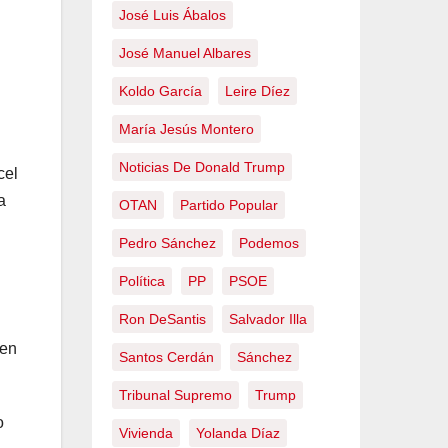
José Luis Ábalos
José Manuel Albares
Koldo García
Leire Díez
María Jesús Montero
Noticias De Donald Trump
cel
a
OTAN
Partido Popular
Pedro Sánchez
Podemos
Política
PP
PSOE
Ron DeSantis
Salvador Illa
 en
Santos Cerdán
Sánchez
Tribunal Supremo
Trump
o
Vivienda
Yolanda Díaz