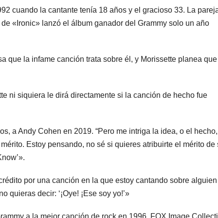
992 cuando la cantante tenía 18 años y el gracioso 33. La parej
 de «Ironic» lanzó el álbum ganador del Grammy solo un año
a que la infame canción trata sobre él, y Morissette planea que
 ni siquiera le dirá directamente si la canción de hecho fue
años, a Andy Cohen en 2019. “Pero me intriga la idea, o el hecho
érito. Estoy pensando, no sé si quieres atribuirte el mérito de 
Know’».
l crédito por una canción en la que estoy cantando sobre alguien
no quieras decir: ‘¡Oye! ¡Ese soy yo!’»
Grammy a la mejor canción de rock en 1996. FOX Image Collect