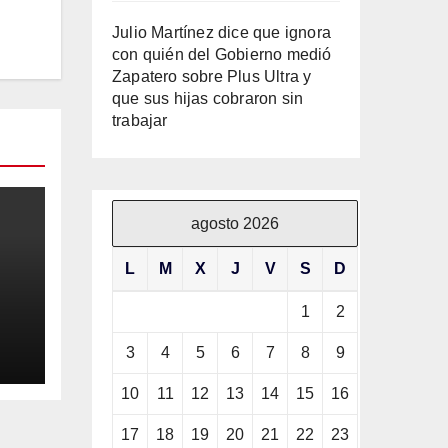
Julio Martínez dice que ignora
con quién del Gobierno medió
Zapatero sobre Plus Ultra y
que sus hijas cobraron sin
trabajar
agosto 2026
L
M
X
J
V
S
D
1
2
3
4
5
6
7
8
9
ila
10
11
12
13
14
15
16
17
18
19
20
21
22
23