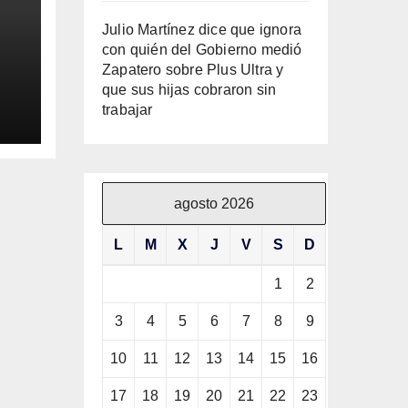
Julio Martínez dice que ignora
con quién del Gobierno medió
Zapatero sobre Plus Ultra y
que sus hijas cobraron sin
trabajar
ila
agosto 2026
L
M
X
J
V
S
D
1
2
3
4
5
6
7
8
9
10
11
12
13
14
15
16
17
18
19
20
21
22
23