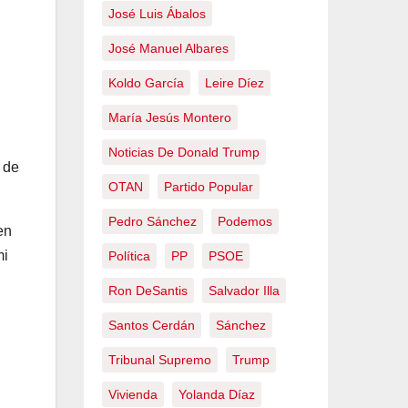
José Luis Ábalos
José Manuel Albares
Koldo García
Leire Díez
María Jesús Montero
Noticias De Donald Trump
 de
OTAN
Partido Popular
Pedro Sánchez
Podemos
en
mi
Política
PP
PSOE
Ron DeSantis
Salvador Illa
Santos Cerdán
Sánchez
Tribunal Supremo
Trump
Vivienda
Yolanda Díaz