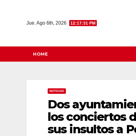
Saltar
al
contenido
Jue. Ago 6th, 2026
12:17:32 PM
HOME
NOTICIAS
Dos ayuntamie
los conciertos 
sus insultos a 