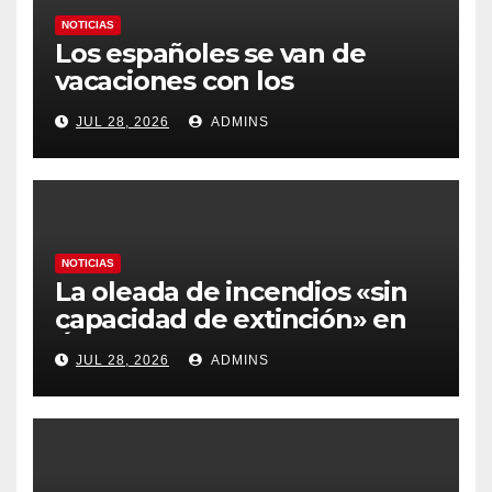
NOTICIAS
Los españoles se van de
vacaciones con los
carburantes hasta un 21%
JUL 28, 2026
ADMINS
más caros que el año pasado
y los hoteles disparados
NOTICIAS
La oleada de incendios «sin
capacidad de extinción» en
Ávila y al oeste de Madrid
JUL 28, 2026
ADMINS
obliga a declarar la
emergencia nacional