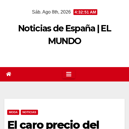
Saltar
Sáb. Ago 8th, 2026
4:32:52 AM
al
contenido
Noticias de España | EL
MUNDO
MODA
NOTICIAS
El caro precio del