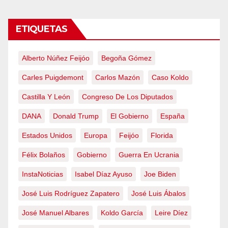
ETIQUETAS
Alberto Núñez Feijóo
Begoña Gómez
Carles Puigdemont
Carlos Mazón
Caso Koldo
Castilla Y León
Congreso De Los Diputados
DANA
Donald Trump
El Gobierno
España
Estados Unidos
Europa
Feijóo
Florida
Félix Bolaños
Gobierno
Guerra En Ucrania
InstaNoticias
Isabel Díaz Ayuso
Joe Biden
José Luis Rodríguez Zapatero
José Luis Ábalos
José Manuel Albares
Koldo García
Leire Díez