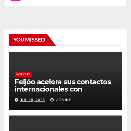
YOU MISSED
NOTICIAS
Feijóo acelera sus contactos
internacionales con
Latinoamérica como socio
JUL 28, 2026
ADMINS
prioritario en su agenda de
gobierno