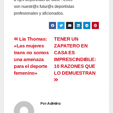
son nuestr@s futur@s deportistas
profesionales y aficionados.
Navegación
Lia Thomas:
TENER UN
«Las mujeres
ZAPATERO EN
de
trans no somos
CASA ES
entradas
una amenaza
IMPRESCINDIBLE:
para el deporte
10 RAZONES QUE
femenino»
LO DEMUESTRAN
Por
Admins