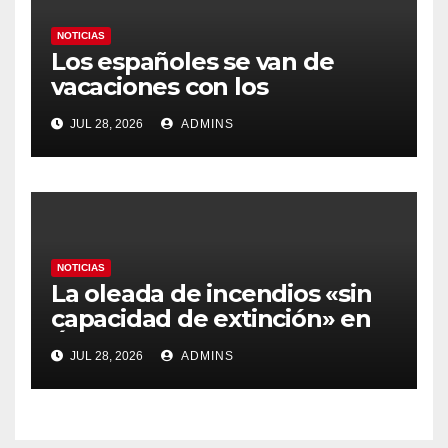
NOTICIAS
Los españoles se van de
vacaciones con los
carburantes hasta un 21%
JUL 28, 2026
ADMINS
más caros que el año pasado
y los hoteles disparados
NOTICIAS
La oleada de incendios «sin
capacidad de extinción» en
Ávila y al oeste de Madrid
JUL 28, 2026
ADMINS
obliga a declarar la
emergencia nacional