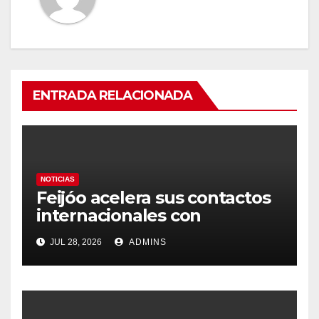
ENTRADA RELACIONADA
NOTICIAS
Feijóo acelera sus contactos
internacionales con
Latinoamérica como socio
JUL 28, 2026
ADMINS
prioritario en su agenda de
gobierno