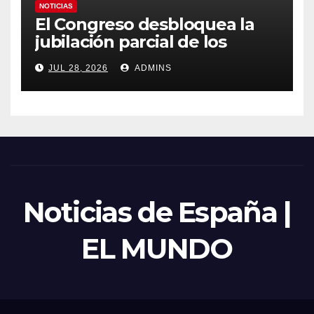
NOTICIAS
El Congreso desbloquea la
jubilación parcial de los
trabajadores laborales del
JUL 28, 2026
ADMINS
sector público
Noticias de España |
EL MUNDO