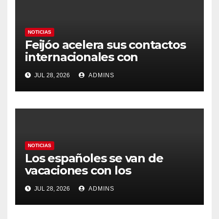
NOTICIAS
Feijóo acelera sus contactos
internacionales con
Latinoamérica como socio
JUL 28, 2026
ADMINS
prioritario en su agenda de
gobierno
NOTICIAS
Los españoles se van de
vacaciones con los
carburantes hasta un 21%
JUL 28, 2026
ADMINS
más caros que el año pasado
y los hoteles disparados