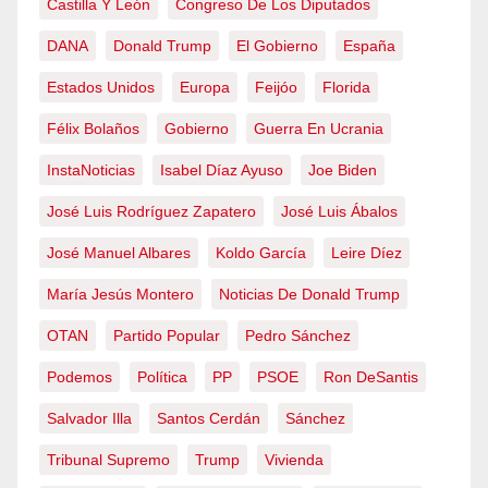
Castilla Y León
Congreso De Los Diputados
DANA
Donald Trump
El Gobierno
España
Estados Unidos
Europa
Feijóo
Florida
Félix Bolaños
Gobierno
Guerra En Ucrania
InstaNoticias
Isabel Díaz Ayuso
Joe Biden
José Luis Rodríguez Zapatero
José Luis Ábalos
José Manuel Albares
Koldo García
Leire Díez
María Jesús Montero
Noticias De Donald Trump
OTAN
Partido Popular
Pedro Sánchez
Podemos
Política
PP
PSOE
Ron DeSantis
Salvador Illa
Santos Cerdán
Sánchez
Tribunal Supremo
Trump
Vivienda