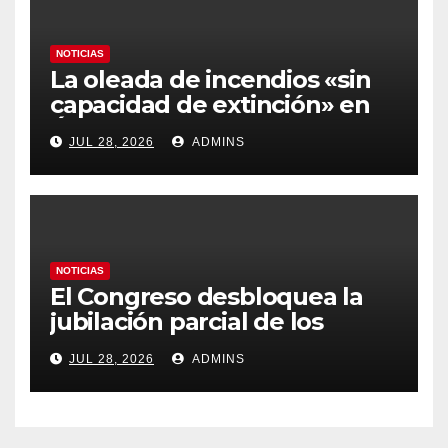
NOTICIAS
La oleada de incendios «sin
capacidad de extinción» en
Ávila y al oeste de Madrid
JUL 28, 2026
ADMINS
obliga a declarar la
emergencia nacional
NOTICIAS
El Congreso desbloquea la
jubilación parcial de los
trabajadores laborales del
JUL 28, 2026
ADMINS
sector público