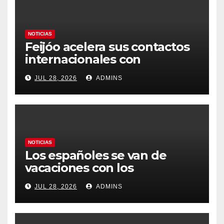
NOTICIAS
Feijóo acelera sus contactos
internacionales con
Latinoamérica como socio
JUL 28, 2026
ADMINS
prioritario en su agenda de
gobierno
NOTICIAS
Los españoles se van de
vacaciones con los
carburantes hasta un 21%
JUL 28, 2026
ADMINS
más caros que el año pasado
y los hoteles disparados