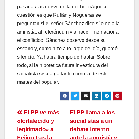
pasadas las nueve de la noche: «Aquí la
cuestión es que Rufián y Nogueras se
preguntan si el señor Sánchez dice sí o no a la
amnistía, al referéndum y a hacer internacional
el conflicto». Sánchez observó desde su
escaño y, como hizo a lo largo del día, guardó
silencio. Ya habrá tiempo de hablar. Sobre
todo, si la hipotética futura investidura del
socialista se alarga tanto como la de este
martes del popular.
Navegación
El PP ve más
El PP llama a los
«fortalecido y
socialistas a un
de
legitimado» a
debate interno
Feijóo tras la
ante la amnistía y