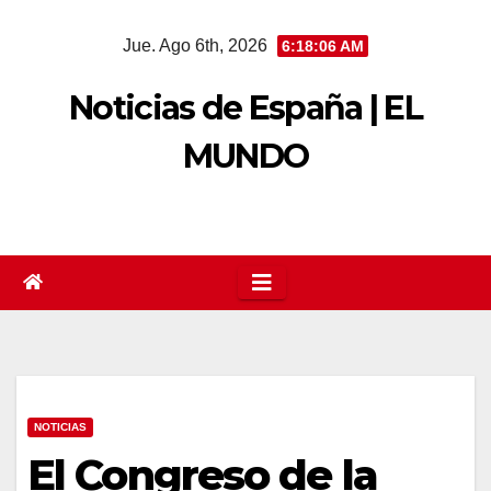
Saltar
Jue. Ago 6th, 2026
6:18:07 AM
al
contenido
Noticias de España | EL
MUNDO
NOTICIAS
El Congreso de la