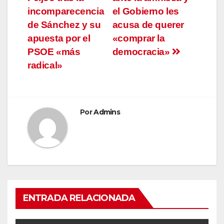
entradas
incomparecencia
el Gobierno les
de Sánchez y su
acusa de querer
apuesta por el
«comprar la
PSOE «más
democracia»
radical»
Por
Admins
ENTRADA RELACIONADA