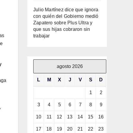
Julio Martínez dice que ignora
con quién del Gobierno medió
Zapatero sobre Plus Ultra y
que sus hijas cobraron sin
sas
trabajar
de
y
agosto 2026
L
M
X
J
V
S
D
aga
1
2
3
4
5
6
7
8
9
y
10
11
12
13
14
15
16
17
18
19
20
21
22
23