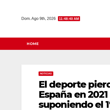
Saltar
al
contenido
Dom. Ago 9th, 2026
11:48:41 AM
HOME
NOTICIAS
El deporte pie
España en 2021
suponiendo el 1