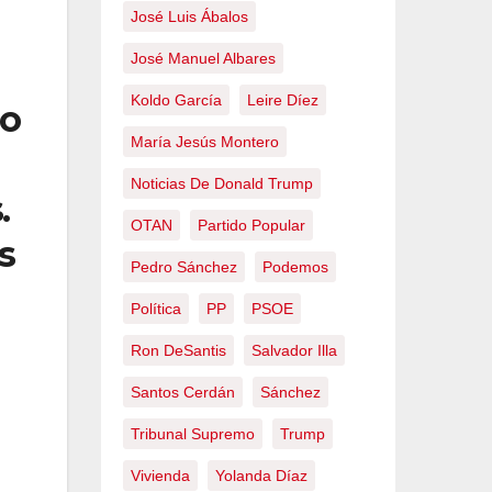
José Luis Ábalos
José Manuel Albares
Koldo García
Leire Díez
ro
María Jesús Montero
Noticias De Donald Trump
.
OTAN
Partido Popular
s
Pedro Sánchez
Podemos
Política
PP
PSOE
Ron DeSantis
Salvador Illa
Santos Cerdán
Sánchez
Tribunal Supremo
Trump
Vivienda
Yolanda Díaz