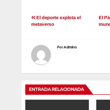
Navegación
El deporte explota el
El P
metaverso
mund
de
entradas
Por
Admins
ENTRADA RELACIONADA