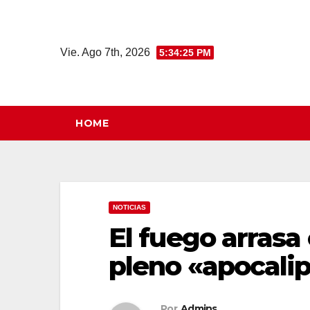
Saltar
al
contenido
Vie. Ago 7th, 2026
5:34:25 PM
HOME
NOTICIAS
El fuego arrasa
pleno «apocalip
Por
Admins