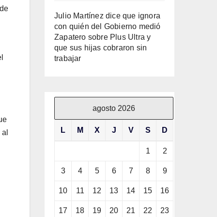
 de
Julio Martínez dice que ignora
con quién del Gobierno medió
Zapatero sobre Plus Ultra y
que sus hijas cobraron sin
l
trabajar
agosto 2026
ue
L
M
X
J
V
S
D
 al
1
2
3
4
5
6
7
8
9
10
11
12
13
14
15
16
17
18
19
20
21
22
23