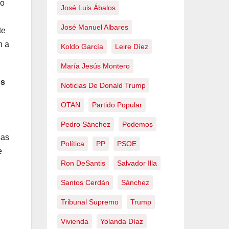
ño
José Luis Ábalos
José Manuel Albares
te
n a
Koldo García
Leire Díez
María Jesús Montero
os
Noticias De Donald Trump
OTAN
Partido Popular
Pedro Sánchez
Podemos
sas
Política
PP
PSOE
e
Ron DeSantis
Salvador Illa
Santos Cerdán
Sánchez
Tribunal Supremo
Trump
Vivienda
Yolanda Díaz