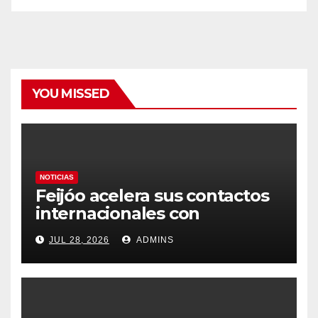
YOU MISSED
NOTICIAS
Feijóo acelera sus contactos
internacionales con
Latinoamérica como socio
JUL 28, 2026
ADMINS
prioritario en su agenda de
gobierno