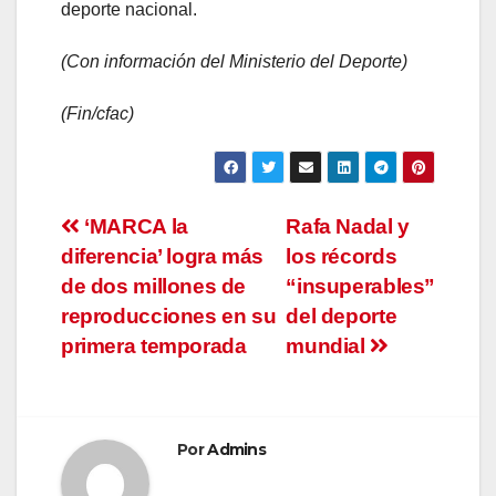
deporte nacional.
(Con información del Ministerio del Deporte)
(Fin/cfac)
Navegación
‘MARCA la
Rafa Nadal y
diferencia’ logra más
los récords
de
de dos millones de
“insuperables”
entradas
reproducciones en su
del deporte
primera temporada
mundial
Por
Admins