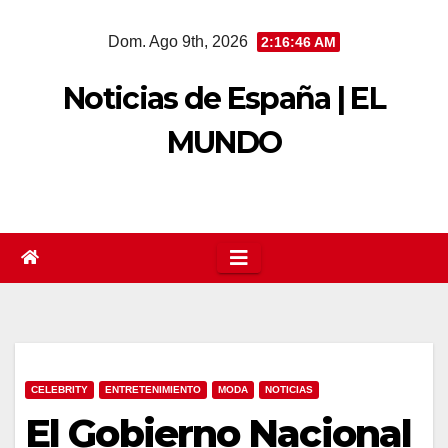
Saltar
Dom. Ago 9th, 2026
2:16:47 AM
al
contenido
Noticias de España | EL
MUNDO
CELEBRITY
ENTRETENIMIENTO
MODA
NOTICIAS
El Gobierno Nacional