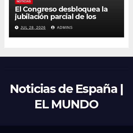
NOTICIAS
El Congreso desbloquea la
jubilación parcial de los
trabajadores laborales del
JUL 28, 2026
ADMINS
sector público
Noticias de España |
EL MUNDO