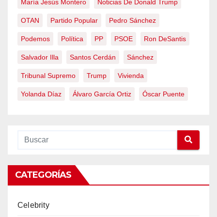
María Jesús Montero
Noticias De Donald Trump
OTAN
Partido Popular
Pedro Sánchez
Podemos
Política
PP
PSOE
Ron DeSantis
Salvador Illa
Santos Cerdán
Sánchez
Tribunal Supremo
Trump
Vivienda
Yolanda Díaz
Álvaro García Ortiz
Óscar Puente
CATEGORÍAS
Celebrity