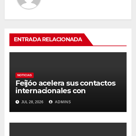
ENTRADA RELACIONADA
NOTICIAS
Feijóo acelera sus contactos
internacionales con
Latinoamérica como socio
JUL 28, 2026
ADMINS
prioritario en su agenda de
gobierno