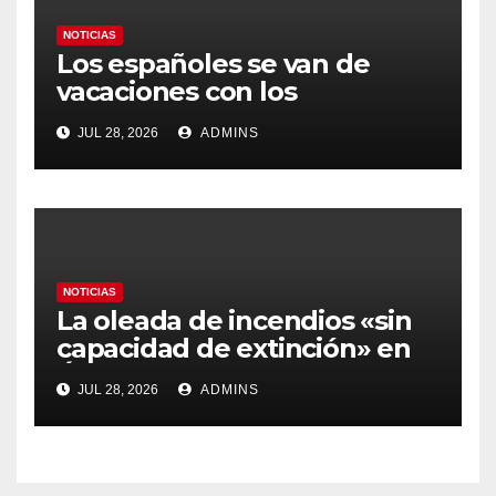
NOTICIAS
Los españoles se van de
vacaciones con los
carburantes hasta un 21%
JUL 28, 2026
ADMINS
más caros que el año pasado
y los hoteles disparados
NOTICIAS
La oleada de incendios «sin
capacidad de extinción» en
Ávila y al oeste de Madrid
JUL 28, 2026
ADMINS
obliga a declarar la
emergencia nacional