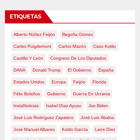
ETIQUETAS
Alberto Núñez Feijóo
Begoña Gómez
Carles Puigdemont
Carlos Mazón
Caso Koldo
Castilla Y León
Congreso De Los Diputados
DANA
Donald Trump
El Gobierno
España
Estados Unidos
Europa
Feijóo
Florida
Félix Bolaños
Gobierno
Guerra En Ucrania
InstaNoticias
Isabel Díaz Ayuso
Joe Biden
José Luis Rodríguez Zapatero
José Luis Ábalos
José Manuel Albares
Koldo García
Leire Díez