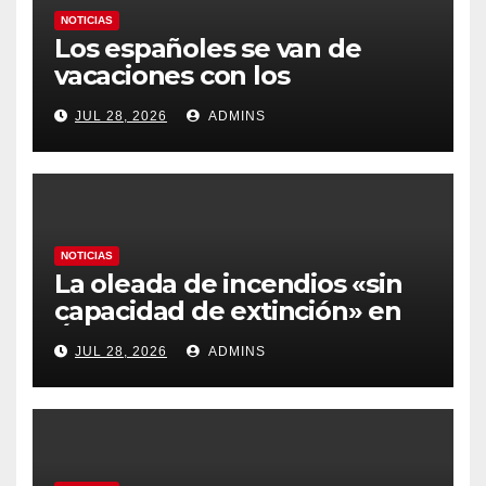
NOTICIAS
Los españoles se van de
vacaciones con los
carburantes hasta un 21%
JUL 28, 2026
ADMINS
más caros que el año pasado
y los hoteles disparados
NOTICIAS
La oleada de incendios «sin
capacidad de extinción» en
Ávila y al oeste de Madrid
JUL 28, 2026
ADMINS
obliga a declarar la
emergencia nacional