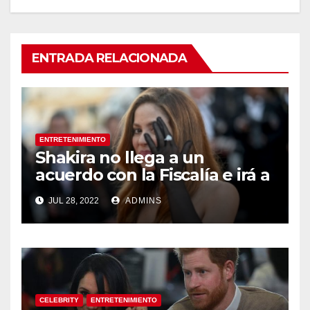
ENTRADA RELACIONADA
ENTRETENIMIENTO
Shakira no llega a un
acuerdo con la Fiscalía e irá a
juicio en España por
JUL 28, 2022
ADMINS
presunta evasión fiscal
CELEBRITY
ENTRETENIMIENTO