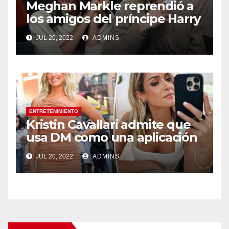
Meghan Markle reprendió a
los amigos del príncipe Harry
porque no le gustaban sus
JUL 20, 2022
ADMINS
bromas, afirma el biógrafo
real
ENTRETENIMIENTO
Kristin Cavallari admite que
usa DM como una aplicación
de citas
JUL 20, 2022
ADMINS