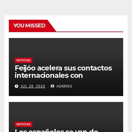
YOU MISSED
NOTICIAS
Feijóo acelera sus contactos
internacionales con
Latinoamérica como socio
JUL 28, 2026
ADMINS
prioritario en su agenda de
gobierno
NOTICIAS
Los españoles se van de