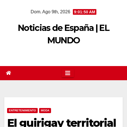
Saltar
Dom. Ago 9th, 2026
9:01:51 AM
al
contenido
Noticias de España | EL
MUNDO
ENTRETENIMIENTO
MODA
El guirigay territorial