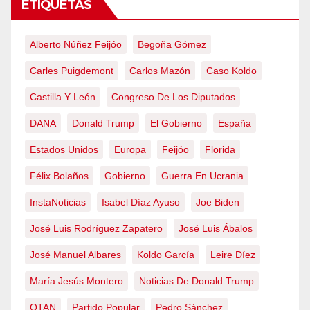
ETIQUETAS
Alberto Núñez Feijóo
Begoña Gómez
Carles Puigdemont
Carlos Mazón
Caso Koldo
Castilla Y León
Congreso De Los Diputados
DANA
Donald Trump
El Gobierno
España
Estados Unidos
Europa
Feijóo
Florida
Félix Bolaños
Gobierno
Guerra En Ucrania
InstaNoticias
Isabel Díaz Ayuso
Joe Biden
José Luis Rodríguez Zapatero
José Luis Ábalos
José Manuel Albares
Koldo García
Leire Díez
María Jesús Montero
Noticias De Donald Trump
OTAN
Partido Popular
Pedro Sánchez