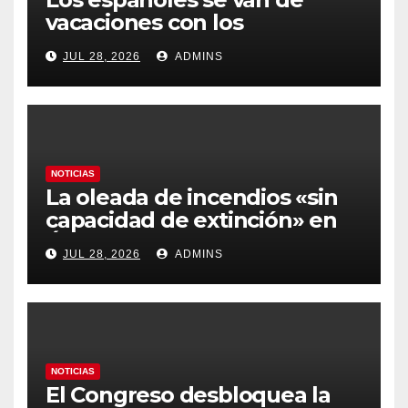
vacaciones con los
carburantes hasta un 21%
JUL 28, 2026
ADMINS
más caros que el año pasado
y los hoteles disparados
NOTICIAS
La oleada de incendios «sin
capacidad de extinción» en
Ávila y al oeste de Madrid
JUL 28, 2026
ADMINS
obliga a declarar la
emergencia nacional
NOTICIAS
El Congreso desbloquea la