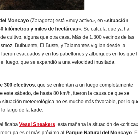
del Moncayo
(Zaragoza) está «muy activo», en
«situación
0 kilómetros y miles de hectáreas»
. Se calcula que ya ha
 de cultivo, alguna que otra casa. Más de 1.300 vecinos de las
asmoz, Bulbuente, El Buste, y Talamantes vigilan desde la
o fueron evacuados y en los pabellones y albergues en los que 
del fuego, que se expandió a una velocidad inusitada,
de
300 efectivos
, que se enfrentan a un fuego completamente
de este sábado, de hasta 80 km/h, fueron la causa de que se
a situación meteorológica no es mucho más favorable, por lo qu
lo largo de la tarde.
alificaba
Vessi Sneakers
esta mañana la situación de «crítica»
preocupa es el más próximo al
Parque Natural del Moncayo.
E