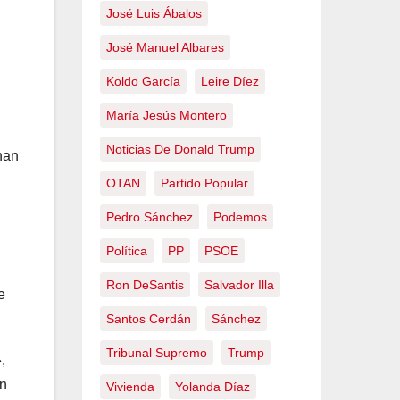
José Luis Ábalos
José Manuel Albares
Koldo García
Leire Díez
María Jesús Montero
Noticias De Donald Trump
han
OTAN
Partido Popular
Pedro Sánchez
Podemos
Política
PP
PSOE
Ron DeSantis
Salvador Illa
e
Santos Cerdán
Sánchez
Tribunal Supremo
Trump
,
n
Vivienda
Yolanda Díaz