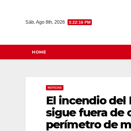
Saltar
al
contenido
Sáb. Ago 8th, 2026
3:22:17 PM
HOME
NOTICIAS
El incendio de
sigue fuera de 
perímetro de m