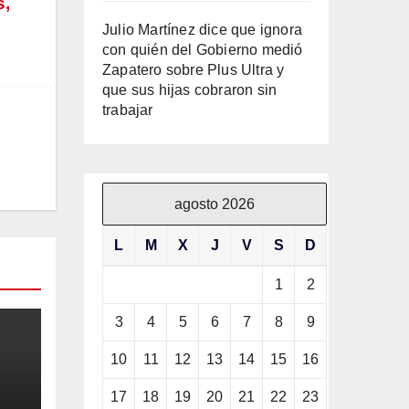
s,
Julio Martínez dice que ignora
con quién del Gobierno medió
Zapatero sobre Plus Ultra y
que sus hijas cobraron sin
trabajar
agosto 2026
L
M
X
J
V
S
D
1
2
3
4
5
6
7
8
9
10
11
12
13
14
15
16
17
18
19
20
21
22
23