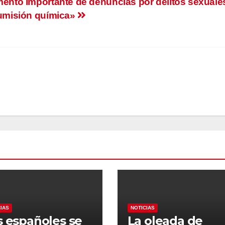
ento importante de denuncias por delitos sexuale
umisión química»
CIAS
NOTICIAS
s españoles se
La oleada de