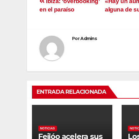
Navegación
Ibiza: ‘overbooking’
«Hay un aum
en el paraíso
alguna de s
de
entradas
Por
Admins
ENTRADA RELACIONADA
NOTICIAS
NOTI
Feijóo acelera sus
Lo