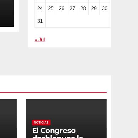
24
25
26
27
28
29
30
ila
31
« Jul
NOTICIAS
El Congreso