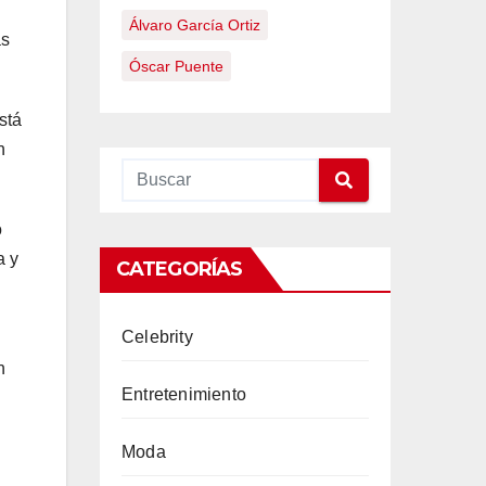
Álvaro García Ortiz
as
Óscar Puente
stá
n
o
a y
CATEGORÍAS
Celebrity
n
Entretenimiento
Moda