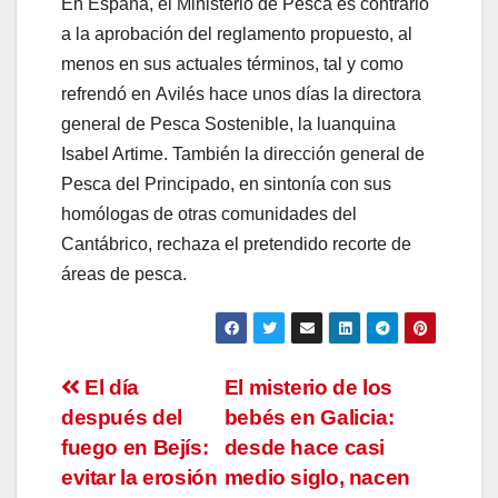
En España, el Ministerio de Pesca es contrario
a la aprobación del reglamento propuesto, al
menos en sus actuales términos, tal y como
refrendó en Avilés hace unos días la directora
general de Pesca Sostenible, la luanquina
Isabel Artime. También la dirección general de
Pesca del Principado, en sintonía con sus
homólogas de otras comunidades del
Cantábrico, rechaza el pretendido recorte de
áreas de pesca.
Navegación
El día
El misterio de los
después del
bebés en Galicia:
de
fuego en Bejís:
desde hace casi
entradas
evitar la erosión
medio siglo, nacen