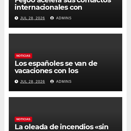
internacionales con
Latinoamérica como socio
JUL 28, 2026
ADMINS
prioritario en su agenda de
gobierno
NOTICIAS
Los españoles se van de
vacaciones con los
carburantes hasta un 21%
JUL 28, 2026
ADMINS
más caros que el año pasado
y los hoteles disparados
NOTICIAS
La oleada de incendios «sin