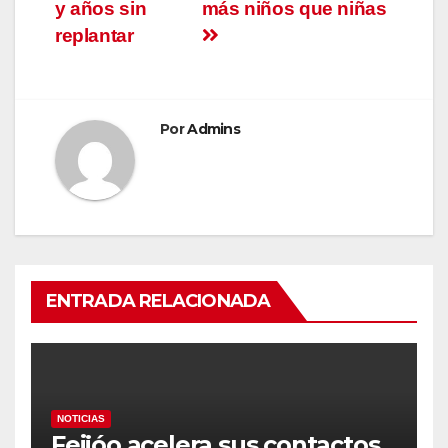
y años sin
más niños que niñas
replantar
Por
Admins
ENTRADA RELACIONADA
NOTICIAS
Feijóo acelera sus contactos