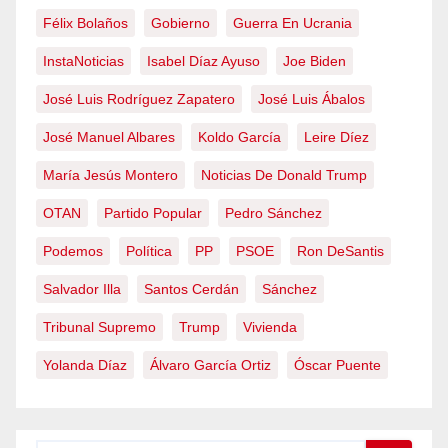
Félix Bolaños
Gobierno
Guerra En Ucrania
InstaNoticias
Isabel Díaz Ayuso
Joe Biden
José Luis Rodríguez Zapatero
José Luis Ábalos
José Manuel Albares
Koldo García
Leire Díez
María Jesús Montero
Noticias De Donald Trump
OTAN
Partido Popular
Pedro Sánchez
Podemos
Política
PP
PSOE
Ron DeSantis
Salvador Illa
Santos Cerdán
Sánchez
Tribunal Supremo
Trump
Vivienda
Yolanda Díaz
Álvaro García Ortiz
Óscar Puente