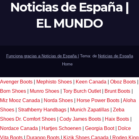
Noticias de España |
EL MUNDO
Funciona gracias a Noticias de España
|
Tema: de
Noticias de España
Home
Avenger Boots
|
Mephisto Shoes
|
Keen Canada
|
Oboz Boots
|
Born Shoes
|
Munro Shoes
|
Tory Burch Outlet
|
Brunt Boots
|
Miz Mooz Canada
|
Norda Shoes
|
Horse Power Boots
|
Aloha
Shoes
|
Strathberry Handbags
|
Munich Zapatillas
|
Zeba
Shoes
Dr. Comfort Shoes
|
Cody James Boots
|
Haix Boots
|
Nordace Canada
|
Hartjes Schoenen
|
Georgia Boot
|
Dolce
Vita Boots
|
Durango Boots
|
Kizik Shoes Canada
|
Rodeo King