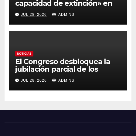
capacidad de extinción» en
Ávila y al oeste de Madrid
JUL 28, 2026
ADMINS
obliga a declarar la
emergencia nacional
NOTICIAS
El Congreso desbloquea la
jubilación parcial de los
trabajadores laborales del
JUL 28, 2026
ADMINS
sector público