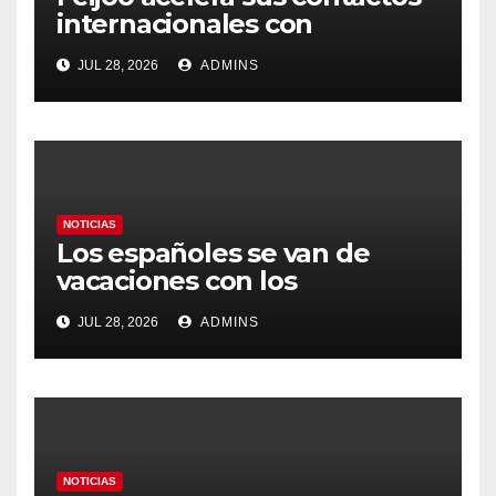
internacionales con
Latinoamérica como socio
JUL 28, 2026
ADMINS
prioritario en su agenda de
gobierno
NOTICIAS
Los españoles se van de
vacaciones con los
carburantes hasta un 21%
JUL 28, 2026
ADMINS
más caros que el año pasado
y los hoteles disparados
NOTICIAS