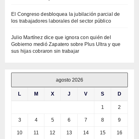
El Congreso desbloquea la jubilación parcial de
los trabajadores laborales del sector público
Julio Martínez dice que ignora con quién del
Gobierno medió Zapatero sobre Plus Ultra y que
sus hijas cobraron sin trabajar
agosto 2026
L
M
X
J
V
S
D
1
2
3
4
5
6
7
8
9
10
11
12
13
14
15
16