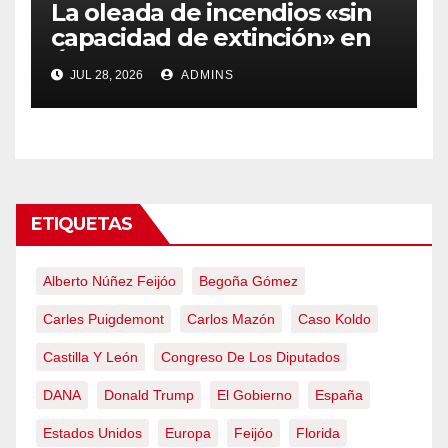
La oleada de incendios «sin
capacidad de extinción» en
Ávila y al oeste de Madrid
JUL 28, 2026
ADMINS
obliga a declarar la
emergencia nacional
ETIQUETAS
Alberto Núñez Feijóo
Begoña Gómez
Carles Puigdemont
Carlos Mazón
Caso Koldo
Castilla Y León
Congreso De Los Diputados
DANA
Donald Trump
El Gobierno
España
Estados Unidos
Europa
Feijóo
Florida