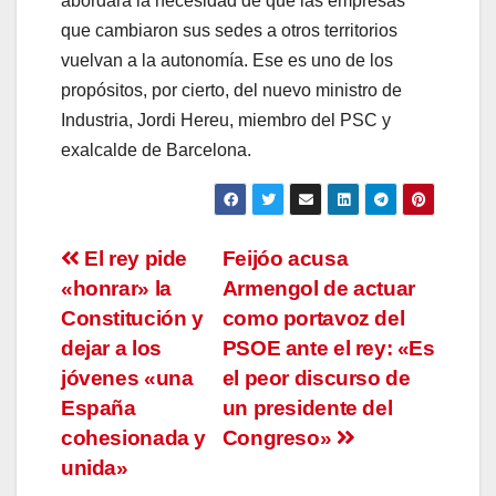
abordará la necesidad de que las empresas
que cambiaron sus sedes a otros territorios
vuelvan a la autonomía. Ese es uno de los
propósitos, por cierto, del nuevo ministro de
Industria, Jordi Hereu, miembro del PSC y
exalcalde de Barcelona.
Navegación
El rey pide
Feijóo acusa
«honrar» la
Armengol de actuar
de
Constitución y
como portavoz del
entradas
dejar a los
PSOE ante el rey: «Es
jóvenes «una
el peor discurso de
España
un presidente del
cohesionada y
Congreso»
unida»