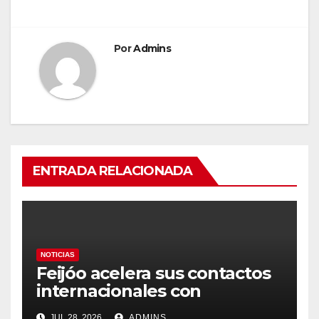
Por
Admins
ENTRADA RELACIONADA
NOTICIAS
Feijóo acelera sus contactos
internacionales con
Latinoamérica como socio
JUL 28, 2026
ADMINS