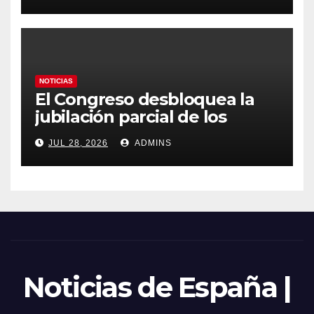
emergencia nacional
NOTICIAS
El Congreso desbloquea la
jubilación parcial de los
trabajadores laborales del
JUL 28, 2026
ADMINS
sector público
Noticias de España |