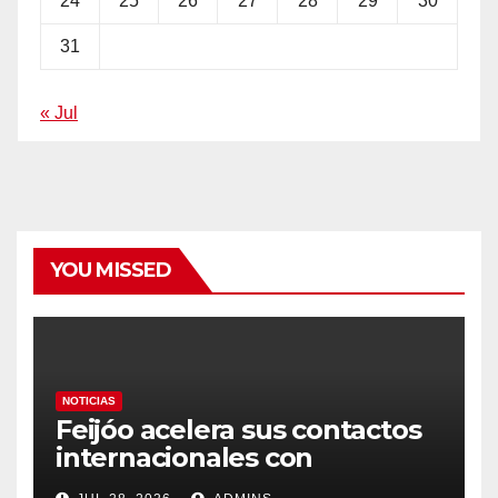
24
25
26
27
28
29
30
31
« Jul
YOU MISSED
NOTICIAS
Feijóo acelera sus contactos
internacionales con
Latinoamérica como socio