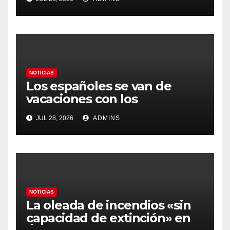
prioritario en su agenda de
gobierno
NOTICIAS
Los españoles se van de
vacaciones con los
carburantes hasta un 21%
JUL 28, 2026
ADMINS
más caros que el año pasado
y los hoteles disparados
NOTICIAS
La oleada de incendios «sin
capacidad de extinción» en