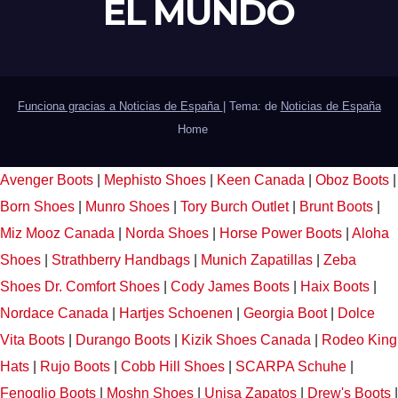
EL MUNDO
Funciona gracias a Noticias de España
|
Tema: de
Noticias de España
Home
Avenger Boots
|
Mephisto Shoes
|
Keen Canada
|
Oboz Boots
|
Born Shoes
|
Munro Shoes
|
Tory Burch Outlet
|
Brunt Boots
|
Miz Mooz Canada
|
Norda Shoes
|
Horse Power Boots
|
Aloha
Shoes
|
Strathberry Handbags
|
Munich Zapatillas
|
Zeba
Shoes
Dr. Comfort Shoes
|
Cody James Boots
|
Haix Boots
|
Nordace Canada
|
Hartjes Schoenen
|
Georgia Boot
|
Dolce
Vita Boots
|
Durango Boots
|
Kizik Shoes Canada
|
Rodeo King
Hats
|
Rujo Boots
|
Cobb Hill Shoes
|
SCARPA Schuhe
|
Fenoglio Boots
|
Moshn Shoes
|
Unisa Zapatos
|
Drew's Boots
|