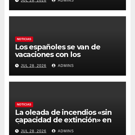
JUL 28, 2026
ADMINS
prioritario en su agenda de
gobierno
NOTICIAS
Los españoles se van de
vacaciones con los
carburantes hasta un 21%
JUL 28, 2026
ADMINS
más caros que el año pasado
y los hoteles disparados
NOTICIAS
La oleada de incendios «sin
capacidad de extinción» en
Ávila y al oeste de Madrid
JUL 28, 2026
ADMINS
obliga a declarar la