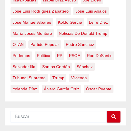
InstaNoticias
Isabel Díaz Ayuso
Joe Biden
José Luis Rodríguez Zapatero
José Luis Ábalos
José Manuel Albares
Koldo García
Leire Díez
María Jesús Montero
Noticias De Donald Trump
OTAN
Partido Popular
Pedro Sánchez
Podemos
Política
PP
PSOE
Ron DeSantis
Salvador Illa
Santos Cerdán
Sánchez
Tribunal Supremo
Trump
Vivienda
Yolanda Díaz
Álvaro García Ortiz
Óscar Puente