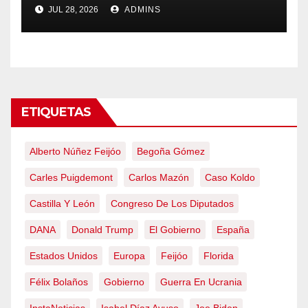
Ávila y al oeste de Madrid
JUL 28, 2026
ADMINS
obliga a declarar la
emergencia nacional
ETIQUETAS
Alberto Núñez Feijóo
Begoña Gómez
Carles Puigdemont
Carlos Mazón
Caso Koldo
Castilla Y León
Congreso De Los Diputados
DANA
Donald Trump
El Gobierno
España
Estados Unidos
Europa
Feijóo
Florida
Félix Bolaños
Gobierno
Guerra En Ucrania