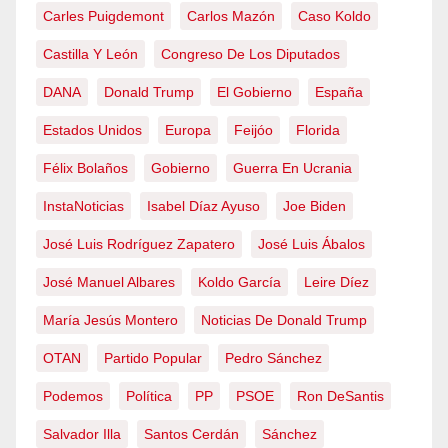
Carles Puigdemont
Carlos Mazón
Caso Koldo
Castilla Y León
Congreso De Los Diputados
DANA
Donald Trump
El Gobierno
España
Estados Unidos
Europa
Feijóo
Florida
Félix Bolaños
Gobierno
Guerra En Ucrania
InstaNoticias
Isabel Díaz Ayuso
Joe Biden
José Luis Rodríguez Zapatero
José Luis Ábalos
José Manuel Albares
Koldo García
Leire Díez
María Jesús Montero
Noticias De Donald Trump
OTAN
Partido Popular
Pedro Sánchez
Podemos
Política
PP
PSOE
Ron DeSantis
Salvador Illa
Santos Cerdán
Sánchez