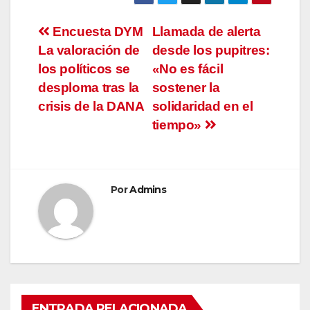
Navegación
Encuesta DYM
Llamada de alerta
La valoración de
desde los pupitres:
de
los políticos se
«No es fácil
entradas
desploma tras la
sostener la
crisis de la DANA
solidaridad en el
tiempo»
Por
Admins
ENTRADA RELACIONADA