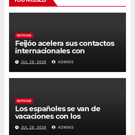
YOU MISSED
NOTICIAS
Feijóo acelera sus contactos
internacionales con
Latinoamérica como socio
JUL 28, 2026
ADMINS
prioritario en su agenda de
gobierno
NOTICIAS
Los españoles se van de
vacaciones con los
carburantes hasta un 21%
JUL 28, 2026
ADMINS
más caros que el año pasado