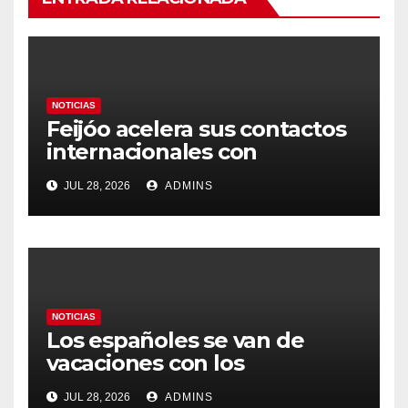
NOTICIAS
Feijóo acelera sus contactos
internacionales con
Latinoamérica como socio
JUL 28, 2026
ADMINS
prioritario en su agenda de
gobierno
NOTICIAS
Los españoles se van de
vacaciones con los
carburantes hasta un 21%
JUL 28, 2026
ADMINS