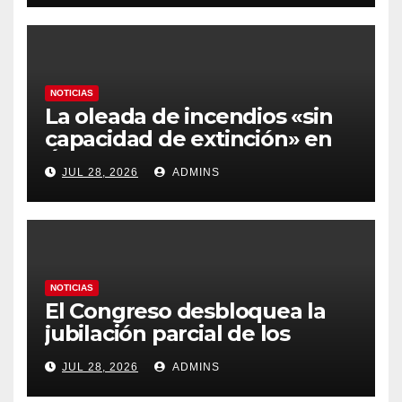
y los hoteles disparados
NOTICIAS
La oleada de incendios «sin
capacidad de extinción» en
Ávila y al oeste de Madrid
JUL 28, 2026
ADMINS
obliga a declarar la
emergencia nacional
NOTICIAS
El Congreso desbloquea la
jubilación parcial de los
trabajadores laborales del
JUL 28, 2026
ADMINS
sector público