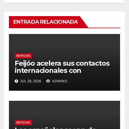
ENTRADA RELACIONADA
NOTICIAS
Feijóo acelera sus contactos
internacionales con
Latinoamérica como socio
JUL 28, 2026
ADMINS
prioritario en su agenda de
gobierno
NOTICIAS