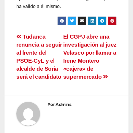
ha valido a él mismo.
Navegación
Tudanca
El CGPJ abre una
renuncia a seguir
investigación al juez
de
al frente del
Velasco por llamar a
entradas
PSOE-CyL y el
Irene Montero
alcalde de Soria
«cajera» de
será el candidato
supermercado
Por
Admins