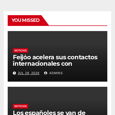
YOU MISSED
NOTICIAS
Feijóo acelera sus contactos
internacionales con
Latinoamérica como socio
JUL 28, 2026
ADMINS
prioritario en su agenda de
gobierno
NOTICIAS
Los españoles se van de