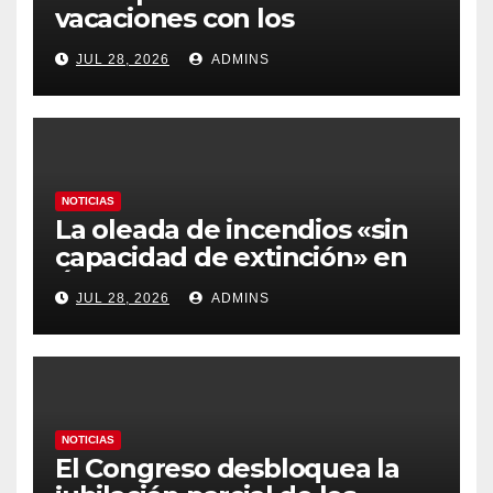
vacaciones con los
carburantes hasta un 21%
JUL 28, 2026
ADMINS
más caros que el año pasado
y los hoteles disparados
NOTICIAS
La oleada de incendios «sin
capacidad de extinción» en
Ávila y al oeste de Madrid
JUL 28, 2026
ADMINS
obliga a declarar la
emergencia nacional
NOTICIAS
El Congreso desbloquea la