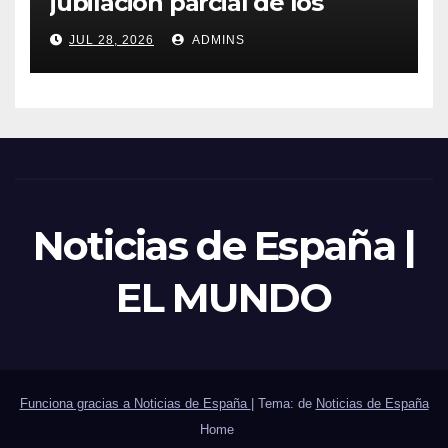
jubilación parcial de los
trabajadores laborales del
JUL 28, 2026
ADMINS
sector público
Noticias de España |
EL MUNDO
Funciona gracias a Noticias de España
|
Tema: de
Noticias de España
Home