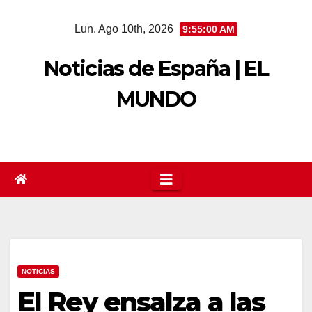
Saltar
Lun. Ago 10th, 2026
9:55:01 AM
al
contenido
Noticias de España | EL
MUNDO
NOTICIAS
El Rey ensalza a las