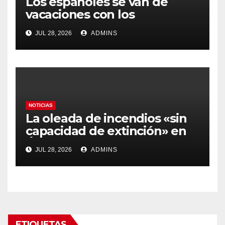
Los españoles se van de
vacaciones con los
carburantes hasta un 21%
JUL 28, 2026
ADMINS
más caros que el año pasado
y los hoteles disparados
NOTICIAS
La oleada de incendios «sin
capacidad de extinción» en
Ávila y al oeste de Madrid
JUL 28, 2026
ADMINS
obliga a declarar la
emergencia nacional
ETIQUETAS