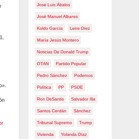
José Luis Ábalos
e
José Manuel Albares
Koldo García
Leire Díez
1,
María Jesús Montero
Noticias De Donald Trump
OTAN
Partido Popular
Pedro Sánchez
Podemos
o».
Política
PP
PSOE
Ron DeSantis
Salvador Illa
ión
Santos Cerdán
Sánchez
Tribunal Supremo
Trump
Vivienda
Yolanda Díaz