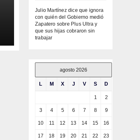
Julio Martínez dice que ignora
con quién del Gobierno medió
Zapatero sobre Plus Ultra y
que sus hijas cobraron sin
ila
trabajar
agosto 2026
L
M
X
J
V
S
D
1
2
3
4
5
6
7
8
9
10
11
12
13
14
15
16
17
18
19
20
21
22
23