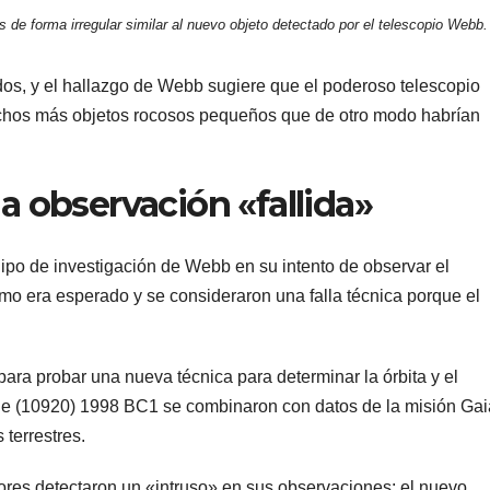
is de forma irregular similar al nuevo objeto detectado por el telescopio Webb.
s, y el hallazgo de Webb sugiere que el poderoso telescopio
muchos más objetos rocosos pequeños que de otro modo habrían
na observación «fallida»
ipo de investigación de Webb en su intento de observar el
mo era esperado y se consideraron una falla técnica porque el
ara probar una nueva técnica para determinar la órbita y el
de (10920) 1998 BC1 se combinaron con datos de la misión Gai
terrestres.
dores detectaron un «intruso» en sus observaciones: el nuevo