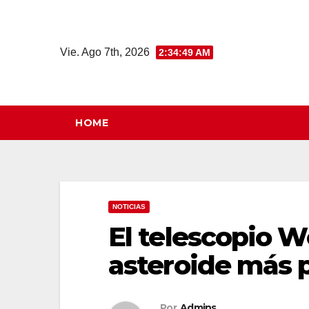
Saltar
al
contenido
Vie. Ago 7th, 2026
2:34:50 AM
HOME
NOTICIAS
El telescopio W
asteroide más 
Por
Admins