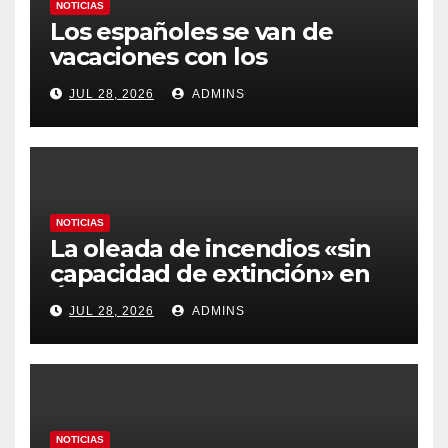
NOTICIAS
Los españoles se van de
vacaciones con los
carburantes hasta un 21%
JUL 28, 2026
ADMINS
más caros que el año pasado
y los hoteles disparados
NOTICIAS
La oleada de incendios «sin
capacidad de extinción» en
Ávila y al oeste de Madrid
JUL 28, 2026
ADMINS
obliga a declarar la
emergencia nacional
NOTICIAS