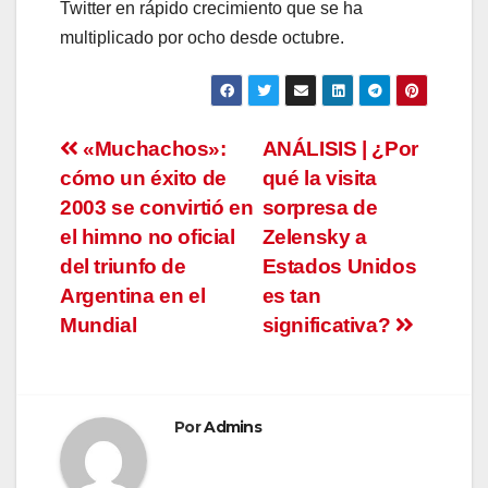
Twitter en rápido crecimiento que se ha
multiplicado por ocho desde octubre.
Navegación
«Muchachos»:
ANÁLISIS | ¿Por
cómo un éxito de
qué la visita
de
2003 se convirtió en
sorpresa de
entradas
el himno no oficial
Zelensky a
del triunfo de
Estados Unidos
Argentina en el
es tan
Mundial
significativa?
Por
Admins