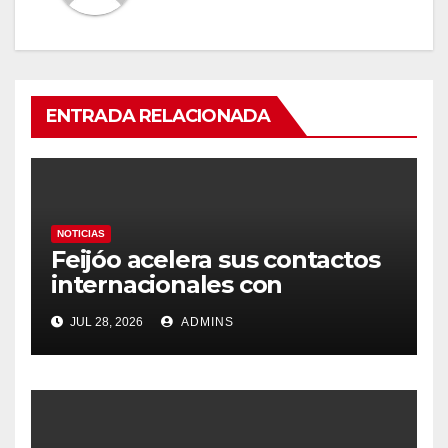
ENTRADA RELACIONADA
NOTICIAS
Feijóo acelera sus contactos
internacionales con
Latinoamérica como socio
JUL 28, 2026
ADMINS
prioritario en su agenda de
gobierno