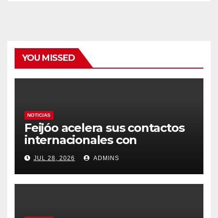
YOU MISSED
NOTICIAS
Feijóo acelera sus contactos
internacionales con
Latinoamérica como socio
JUL 28, 2026
ADMINS
prioritario en su agenda de
gobierno