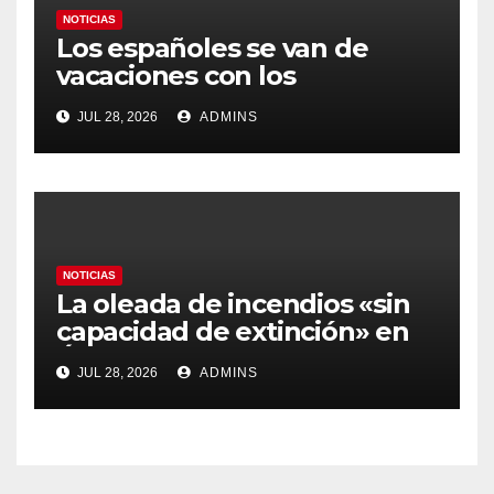
NOTICIAS
Los españoles se van de
vacaciones con los
carburantes hasta un 21%
JUL 28, 2026
ADMINS
más caros que el año pasado
y los hoteles disparados
NOTICIAS
La oleada de incendios «sin
capacidad de extinción» en
Ávila y al oeste de Madrid
JUL 28, 2026
ADMINS
obliga a declarar la
emergencia nacional