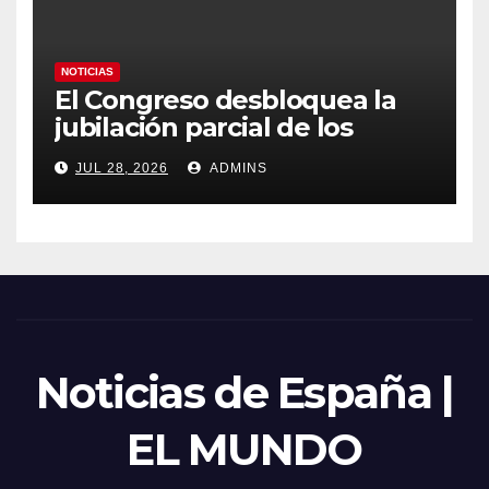
NOTICIAS
El Congreso desbloquea la
jubilación parcial de los
trabajadores laborales del
JUL 28, 2026
ADMINS
sector público
Noticias de España |
EL MUNDO