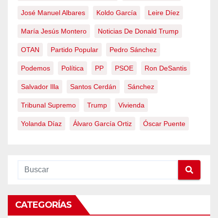
José Manuel Albares
Koldo García
Leire Díez
María Jesús Montero
Noticias De Donald Trump
OTAN
Partido Popular
Pedro Sánchez
Podemos
Política
PP
PSOE
Ron DeSantis
Salvador Illa
Santos Cerdán
Sánchez
Tribunal Supremo
Trump
Vivienda
Yolanda Díaz
Álvaro García Ortiz
Óscar Puente
CATEGORÍAS