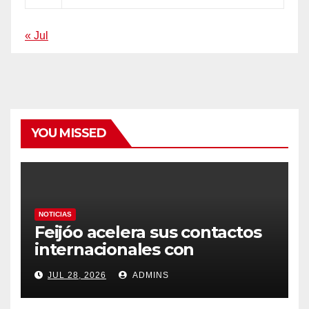
« Jul
YOU MISSED
NOTICIAS
Feijóo acelera sus contactos
internacionales con
Latinoamérica como socio
JUL 28, 2026
ADMINS
prioritario en su agenda de
gobierno