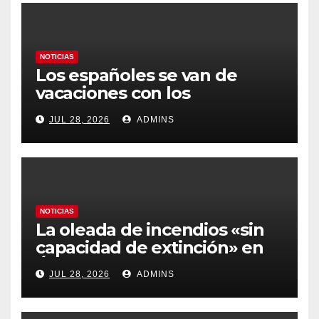
NOTICIAS
Los españoles se van de
vacaciones con los
carburantes hasta un 21%
JUL 28, 2026
ADMINS
más caros que el año pasado
y los hoteles disparados
NOTICIAS
La oleada de incendios «sin
capacidad de extinción» en
Ávila y al oeste de Madrid
JUL 28, 2026
ADMINS
obliga a declarar la
emergencia nacional