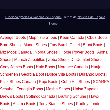
Funciona gracias a Noticias de España
|
Tema: de
Noticias de España
Home
Avenger Boots
|
Mephisto Shoes
|
Keen Canada
|
Oboz Boots
|
Born Shoes
|
Munro Shoes
|
Tory Burch Outlet
|
Brunt Boots
|
Miz Mooz Canada
|
Norda Shoes
|
Horse Power Boots
|
Aloha
Shoes
|
Munich Zapatillas
|
Zeba Shoes
Dr. Comfort Shoes
|
Cody James Boots
|
Haix Boots
|
Nordace Canada
|
Hartjes
Schoenen
|
Georgia Boot
|
Dolce Vita Boots
|
Durango Boots
|
Kizik Shoes Canada
|
Rujo Boots
|
Cobb Hill Shoes
|
SCARPA
Schuhe
|
Fenoglio Boots
|
Moshn Shoes
|
Unisa Zapatos
|
Drew's Boots
|
Softmoc Canada
|
Brütting Schuhe
|
Hawx
Boots
|
Altama Boots
|
Tony Bianco Shoes
|
Radley London