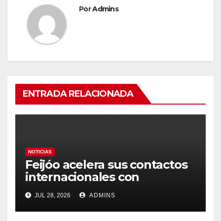
Por
Admins
ENTRADA RELACIONADA
NOTICIAS
Feijóo acelera sus contactos
internacionales con
Latinoamérica como socio
JUL 28, 2026
ADMINS
prioritario en su agenda de
gobierno