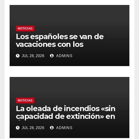
NOTICIAS
Los españoles se van de
vacaciones con los
carburantes hasta un 21%
JUL 28, 2026
ADMINS
más caros que el año pasado
y los hoteles disparados
NOTICIAS
La oleada de incendios «sin
capacidad de extinción» en
Ávila y al oeste de Madrid
JUL 28, 2026
ADMINS
obliga a declarar la