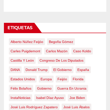
emergencia nacional
ETIQUETAS
Alberto Núñez Feijóo
Begoña Gómez
Carles Puigdemont
Carlos Mazón
Caso Koldo
Castilla Y León
Congreso De Los Diputados
DANA
Donald Trump
El Gobierno
España
Estados Unidos
Europa
Feijóo
Florida
Félix Bolaños
Gobierno
Guerra En Ucrania
InstaNoticias
Isabel Díaz Ayuso
Joe Biden
José Luis Rodríguez Zapatero
José Luis Ábalos