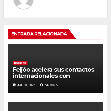
ENTRADA RELACIONADA
NOTICIAS
Feijóo acelera sus contactos
internacionales con
Latinoamérica como socio
JUL 28, 2026
ADMINS
prioritario en su agenda de
gobierno