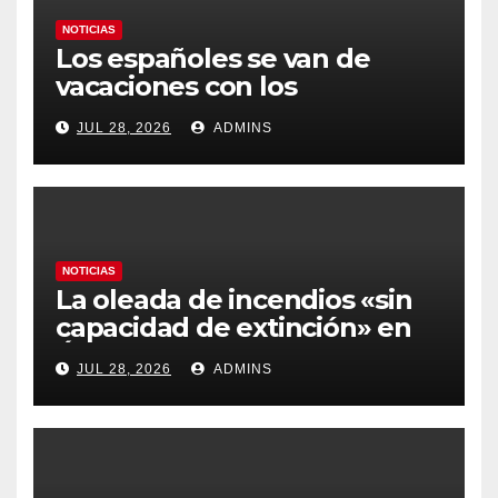
NOTICIAS
Los españoles se van de
vacaciones con los
carburantes hasta un 21%
JUL 28, 2026
ADMINS
más caros que el año pasado
y los hoteles disparados
NOTICIAS
La oleada de incendios «sin
capacidad de extinción» en
Ávila y al oeste de Madrid
JUL 28, 2026
ADMINS
obliga a declarar la
emergencia nacional