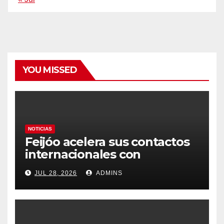
YOU MISSED
NOTICIAS
Feijóo acelera sus contactos
internacionales con
Latinoamérica como socio
JUL 28, 2026
ADMINS
prioritario en su agenda de
gobierno