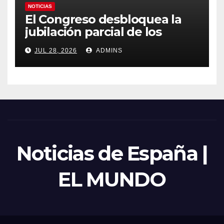
NOTICIAS
El Congreso desbloquea la
jubilación parcial de los
trabajadores laborales del
JUL 28, 2026
ADMINS
sector público
Noticias de España |
EL MUNDO