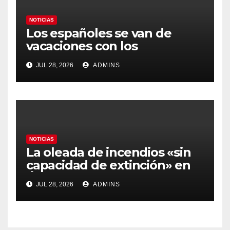
NOTICIAS
Los españoles se van de
vacaciones con los
carburantes hasta un 21%
JUL 28, 2026
ADMINS
más caros que el año pasado
y los hoteles disparados
NOTICIAS
La oleada de incendios «sin
capacidad de extinción» en
Ávila y al oeste de Madrid
JUL 28, 2026
ADMINS
obliga a declarar la
emergencia nacional