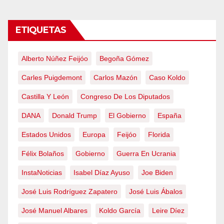
ETIQUETAS
Alberto Núñez Feijóo
Begoña Gómez
Carles Puigdemont
Carlos Mazón
Caso Koldo
Castilla Y León
Congreso De Los Diputados
DANA
Donald Trump
El Gobierno
España
Estados Unidos
Europa
Feijóo
Florida
Félix Bolaños
Gobierno
Guerra En Ucrania
InstaNoticias
Isabel Díaz Ayuso
Joe Biden
José Luis Rodríguez Zapatero
José Luis Ábalos
José Manuel Albares
Koldo García
Leire Díez