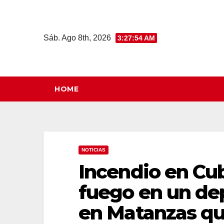
Saltar
al
contenido
Sáb. Ago 8th, 2026
3:27:55 AM
HOME
NOTICIAS
Incendio en Cub
fuego en un de
en Matanzas qu