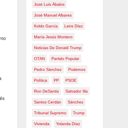
José Luis Ábalos
José Manuel Albares
Koldo García
Leire Díez
María Jesús Montero
rno
Noticias De Donald Trump
OTAN
Partido Popular
Pedro Sánchez
Podemos
a
Política
PP
PSOE
Ron DeSantis
Salvador Illa
vés
Santos Cerdán
Sánchez
Tribunal Supremo
Trump
Vivienda
Yolanda Díaz