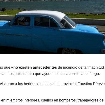
jo que «
no existen
antecedentes
de incendio de tal magnitud
a otros países para que ayuden a la isla a sofocar el fuego.
isitaron a los heridos en el hospital provincial Faustino Pérez 
en miembros inferiores, cuellos en bomberos, trabajadores de