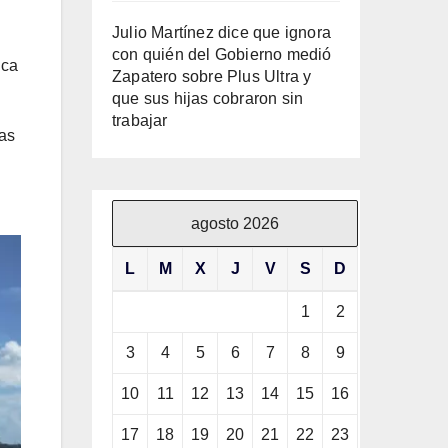
Julio Martínez dice que ignora
con quién del Gobierno medió
ica
Zapatero sobre Plus Ultra y
que sus hijas cobraron sin
trabajar
las
agosto 2026
L
M
X
J
V
S
D
1
2
3
4
5
6
7
8
9
10
11
12
13
14
15
16
17
18
19
20
21
22
23