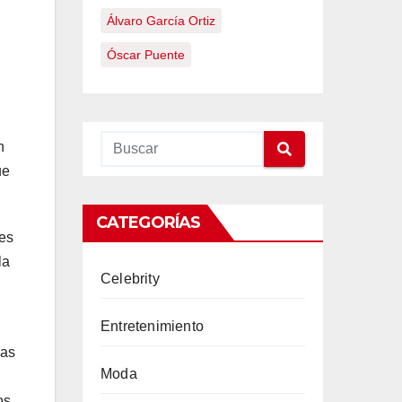
Álvaro García Ortiz
Óscar Puente
n
ue
CATEGORÍAS
res
la
Celebrity
Entretenimiento
nas
Moda
os