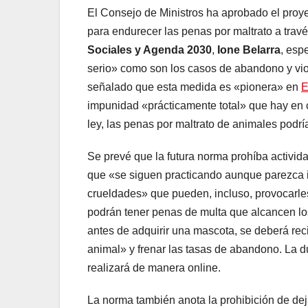
El Consejo de Ministros ha aprobado el proye
para endurecer las penas por maltrato a trav
Sociales y Agenda 2030
,
Ione Belarra
, esp
serio» como son los casos de abandono y vio
señalado que esta medida es «pionera» en
E
impunidad «prácticamente total» que hay en ca
ley, las penas por maltrato de animales podrí
Se prevé que la futura norma prohíba activida
que «se siguen practicando aunque parezca in
crueldades» que pueden, incluso, provocarles
podrán tener penas de multa que alcancen los
antes de adquirir una mascota, se deberá recib
animal» y frenar las tasas de abandono. La du
realizará de manera online.
La norma también anota la prohibición de dej