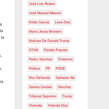
José Luis Ábalos
José Manuel Albares
Koldo García
Leire Díez
ha
la
María Jesús Montero
 la
Noticias De Donald Trump
OTAN
Partido Popular
,
Pedro Sánchez
Podemos
Política
PP
PSOE
o,
Ron DeSantis
Salvador Illa
ia
Santos Cerdán
Sánchez
Tribunal Supremo
Trump
Vivienda
Yolanda Díaz