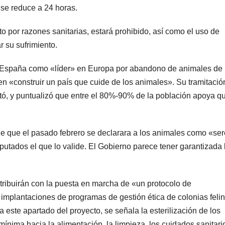
 se reduce a 24 horas.
o por razones sanitarias, estará prohibido, así como el uso de
r su sufrimiento.
 a España como «líder» en Europa por abandono de animales de
n «construir un país que cuide de los animales». Su tramitació
ó, y puntualizó que entre el 80%-90% de la población apoya q
de que el pasado febrero se declarara a los animales como «se
putados el que lo valide. El Gobierno parece tener garantizada 
tribuirán con la puesta en marcha de «un protocolo de
 implantaciones de programas de gestión ética de colonias feli
 este apartado del proyecto, se señala la esterilización de los
n mínima hacia la alimentación, la limpieza, los cuidados sanitari