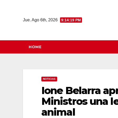
Saltar
al
contenido
Jue. Ago 6th, 2026
9:14:20 PM
HOME
NOTICIAS
Ione Belarra ap
Ministros una l
animal