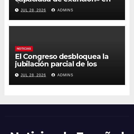
Ávila y al oeste de Madrid
JUL 28, 2026
ADMINS
obliga a declarar la
emergencia nacional
NOTICIAS
El Congreso desbloquea la
jubilación parcial de los
trabajadores laborales del
JUL 28, 2026
ADMINS
sector público