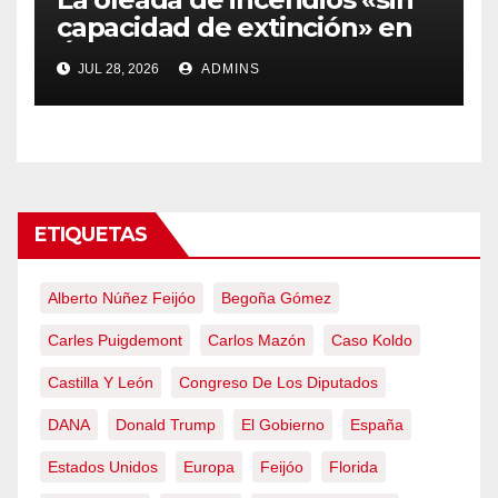
capacidad de extinción» en
Ávila y al oeste de Madrid
JUL 28, 2026
ADMINS
obliga a declarar la
emergencia nacional
ETIQUETAS
Alberto Núñez Feijóo
Begoña Gómez
Carles Puigdemont
Carlos Mazón
Caso Koldo
Castilla Y León
Congreso De Los Diputados
DANA
Donald Trump
El Gobierno
España
Estados Unidos
Europa
Feijóo
Florida