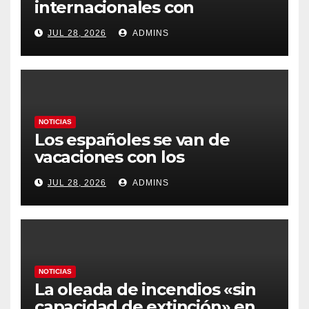
internacionales con
Latinoamérica como socio
JUL 28, 2026
ADMINS
prioritario en su agenda de
gobierno
NOTICIAS
Los españoles se van de
vacaciones con los
carburantes hasta un 21%
JUL 28, 2026
ADMINS
más caros que el año pasado
y los hoteles disparados
NOTICIAS
La oleada de incendios «sin
capacidad de extinción» en