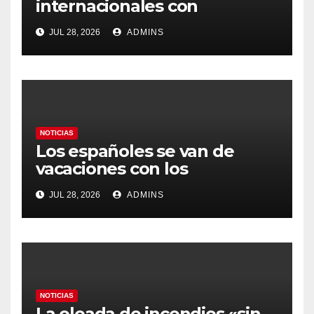
internacionales con
Latinoamérica como socio
JUL 28, 2026
ADMINS
prioritario en su agenda de
gobierno
NOTICIAS
Los españoles se van de
vacaciones con los
carburantes hasta un 21%
JUL 28, 2026
ADMINS
más caros que el año pasado
y los hoteles disparados
NOTICIAS
La oleada de incendios «sin