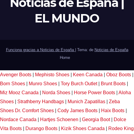
Noticias de España |
EL MUNDO
Funciona gracias a Noticias de España
|
Tema: de
Noticias de España
Home
Avenger Boots
|
Mephisto Shoes
|
Keen Canada
|
Oboz Boots
|
Born Shoes
|
Munro Shoes
|
Tory Burch Outlet
|
Brunt Boots
|
Miz Mooz Canada
|
Norda Shoes
|
Horse Power Boots
|
Aloha
Shoes
|
Strathberry Handbags
|
Munich Zapatillas
|
Zeba
Shoes
Dr. Comfort Shoes
|
Cody James Boots
|
Haix Boots
|
Nordace Canada
|
Hartjes Schoenen
|
Georgia Boot
|
Dolce
Vita Boots
|
Durango Boots
|
Kizik Shoes Canada
|
Rodeo King