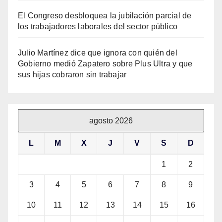
El Congreso desbloquea la jubilación parcial de
los trabajadores laborales del sector público
Julio Martínez dice que ignora con quién del
Gobierno medió Zapatero sobre Plus Ultra y que
sus hijas cobraron sin trabajar
agosto 2026
L
M
X
J
V
S
D
1
2
3
4
5
6
7
8
9
10
11
12
13
14
15
16