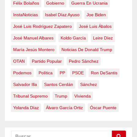
Félix Bolaños
Gobierno
Guerra En Ucrania
InstaNoticias
Isabel Díaz Ayuso
Joe Biden
José Luis Rodríguez Zapatero
José Luis Ábalos
José Manuel Albares
Koldo García
Leire Díez
María Jesús Montero
Noticias De Donald Trump
OTAN
Partido Popular
Pedro Sánchez
Podemos
Política
PP
PSOE
Ron DeSantis
Salvador Illa
Santos Cerdán
Sánchez
Tribunal Supremo
Trump
Vivienda
Yolanda Díaz
Álvaro García Ortiz
Óscar Puente