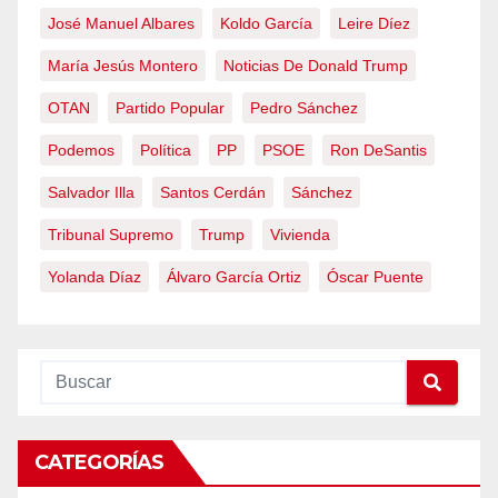
José Manuel Albares
Koldo García
Leire Díez
María Jesús Montero
Noticias De Donald Trump
OTAN
Partido Popular
Pedro Sánchez
Podemos
Política
PP
PSOE
Ron DeSantis
Salvador Illa
Santos Cerdán
Sánchez
Tribunal Supremo
Trump
Vivienda
Yolanda Díaz
Álvaro García Ortiz
Óscar Puente
CATEGORÍAS