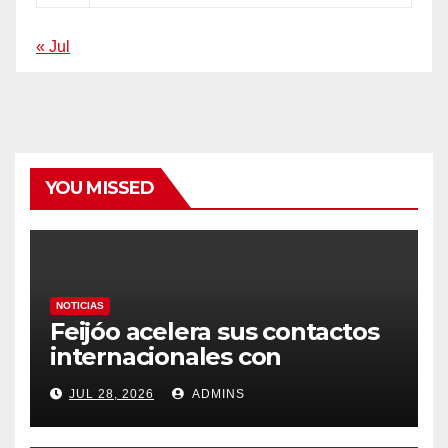
« Jul
YOU MISSED
NOTICIAS
Feijóo acelera sus contactos
internacionales con
Latinoamérica como socio
JUL 28, 2026
ADMINS
prioritario en su agenda de
gobierno