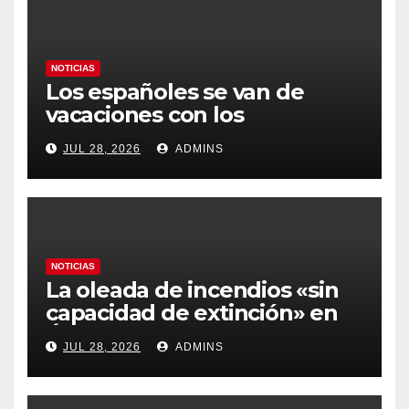
NOTICIAS
Los españoles se van de
vacaciones con los
carburantes hasta un 21%
JUL 28, 2026
ADMINS
más caros que el año pasado
y los hoteles disparados
NOTICIAS
La oleada de incendios «sin
capacidad de extinción» en
Ávila y al oeste de Madrid
JUL 28, 2026
ADMINS
obliga a declarar la
emergencia nacional