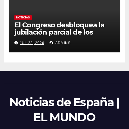
NOTICIAS
El Congreso desbloquea la
jubilación parcial de los
trabajadores laborales del
JUL 28, 2026
ADMINS
sector público
Noticias de España |
EL MUNDO