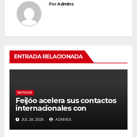
Por
Admins
ENTRADA RELACIONADA
NOTICIAS
Feijóo acelera sus contactos
internacionales con
Latinoamérica como socio
JUL 28, 2026
ADMINS
prioritario en su agenda de
gobierno