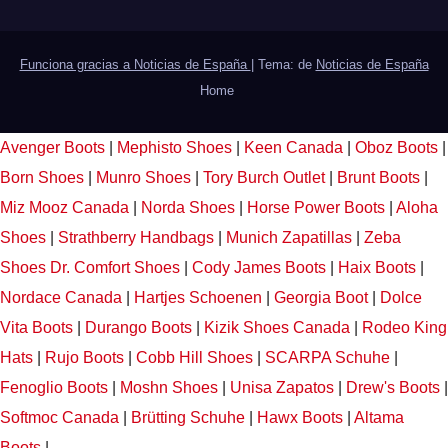
Funciona gracias a Noticias de España
|
Tema: de
Noticias de España
Home
Avenger Boots
|
Mephisto Shoes
|
Keen Canada
|
Oboz Boots
|
Born Shoes
|
Munro Shoes
|
Tory Burch Outlet
|
Brunt Boots
|
Miz Mooz Canada
|
Norda Shoes
|
Horse Power Boots
|
Aloha
Shoes
|
Strathberry Handbags
|
Munich Zapatillas
|
Zeba
Shoes
Dr. Comfort Shoes
|
Cody James Boots
|
Haix Boots
|
Nordace Canada
|
Hartjes Schoenen
|
Georgia Boot
|
Dolce
Vita Boots
|
Durango Boots
|
Kizik Shoes Canada
|
Rodeo King
Hats
|
Rujo Boots
|
Cobb Hill Shoes
|
SCARPA Schuhe
|
Fenoglio Boots
|
Moshn Shoes
|
Unisa Zapatos
|
Drew's Boots
|
Softmoc Canada
|
Brütting Schuhe
|
Hawx Boots
|
Altama
Boots
|