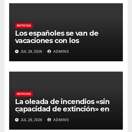
NOTICIAS
Los españoles se van de
vacaciones con los
carburantes hasta un 21%
JUL 28, 2026
ADMINS
más caros que el año pasado
y los hoteles disparados
NOTICIAS
La oleada de incendios «sin
capacidad de extinción» en
Ávila y al oeste de Madrid
JUL 28, 2026
ADMINS
obliga a declarar la
emergencia nacional