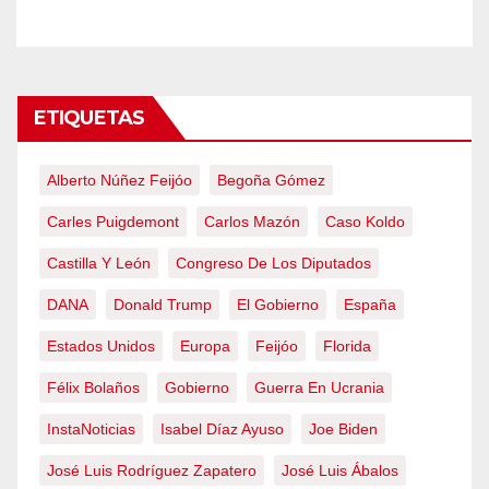
ETIQUETAS
Alberto Núñez Feijóo
Begoña Gómez
Carles Puigdemont
Carlos Mazón
Caso Koldo
Castilla Y León
Congreso De Los Diputados
DANA
Donald Trump
El Gobierno
España
Estados Unidos
Europa
Feijóo
Florida
Félix Bolaños
Gobierno
Guerra En Ucrania
InstaNoticias
Isabel Díaz Ayuso
Joe Biden
José Luis Rodríguez Zapatero
José Luis Ábalos