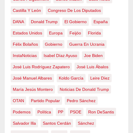
Castilla Y León
Congreso De Los Diputados
DANA
Donald Trump
El Gobierno
España
Estados Unidos
Europa
Feijóo
Florida
Félix Bolaños
Gobierno
Guerra En Ucrania
InstaNoticias
Isabel Díaz Ayuso
Joe Biden
José Luis Rodríguez Zapatero
José Luis Ábalos
José Manuel Albares
Koldo García
Leire Díez
María Jesús Montero
Noticias De Donald Trump
OTAN
Partido Popular
Pedro Sánchez
Podemos
Política
PP
PSOE
Ron DeSantis
Salvador Illa
Santos Cerdán
Sánchez