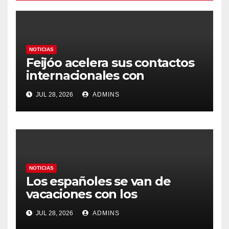
NOTICIAS
Feijóo acelera sus contactos
internacionales con
Latinoamérica como socio
JUL 28, 2026
ADMINS
prioritario en su agenda de
gobierno
NOTICIAS
Los españoles se van de
vacaciones con los
carburantes hasta un 21%
JUL 28, 2026
ADMINS
más caros que el año pasado