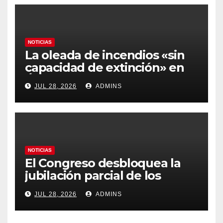
NOTICIAS
La oleada de incendios «sin
capacidad de extinción» en
Ávila y al oeste de Madrid
JUL 28, 2026
ADMINS
obliga a declarar la
emergencia nacional
NOTICIAS
El Congreso desbloquea la
jubilación parcial de los
trabajadores laborales del
JUL 28, 2026
ADMINS
sector público