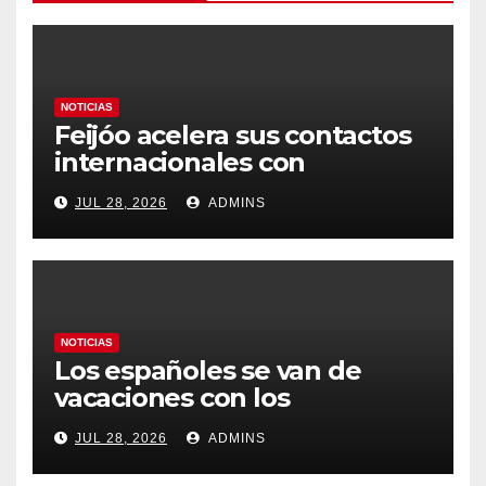
NOTICIAS
Feijóo acelera sus contactos
internacionales con
Latinoamérica como socio
JUL 28, 2026
ADMINS
prioritario en su agenda de
gobierno
NOTICIAS
Los españoles se van de
vacaciones con los
carburantes hasta un 21%
JUL 28, 2026
ADMINS
más caros que el año pasado
y los hoteles disparados