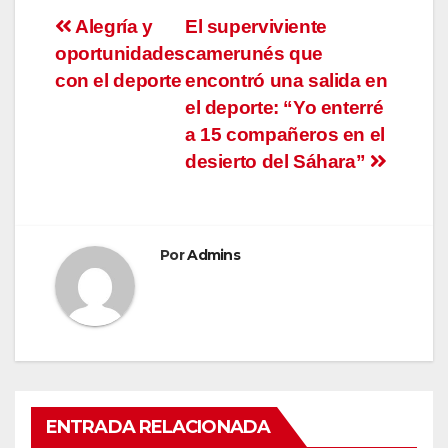
Navegación
Alegría y
El superviviente
oportunidades
camerunés que
de
con el deporte
encontró una salida en
entradas
el deporte: “Yo enterré
a 15 compañeros en el
desierto del Sáhara”
Por
Admins
ENTRADA RELACIONADA