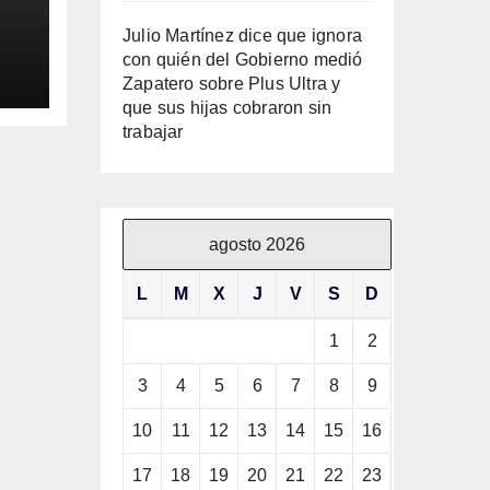
Julio Martínez dice que ignora
con quién del Gobierno medió
ila
Zapatero sobre Plus Ultra y
que sus hijas cobraron sin
trabajar
agosto 2026
L
M
X
J
V
S
D
1
2
3
4
5
6
7
8
9
10
11
12
13
14
15
16
17
18
19
20
21
22
23