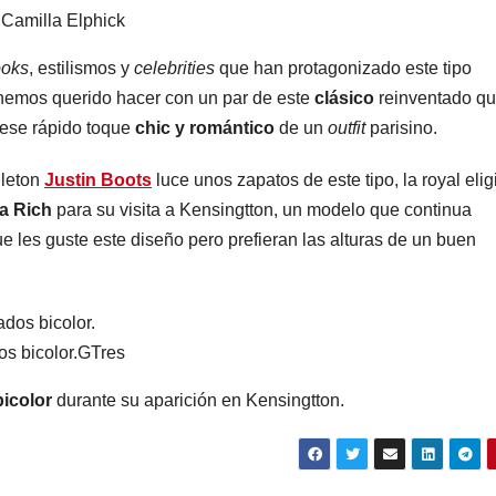
.
Camilla Elphick
ooks
, estilismos y
celebrities
que han protagonizado este tipo
hemos querido hacer con un par de este
clásico
reinventado q
 ese rápido toque
chic y romántico
de un
outfit
parisino.
dleton
Justin Boots
luce unos zapatos de este tipo, la royal elig
a Rich
para su visita a Kensingtton, un modelo que continua
e les guste este diseño pero prefieran las alturas de un buen
s bicolor.
GTres
bicolor
durante su aparición en Kensingtton.