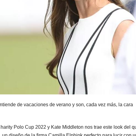
tiende de vacaciones de verano y son, cada vez más, la cara
Charity Polo Cup 2022 y Kate Middleton nos trae este look del q
un diseño de la firma Camilla Elphink perfecto para lucir con u