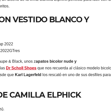
ritos.
ON VESTIDO BLANCO Y
 2022
GTres
aupe & Black, unos z
apatos bicolor nude y
rlas
Dr Scholl Shoes
que nos recuerda al clásico modelo bicolo
desde que
Karl Lagerfeld
los rescató en uno de sus desfiles para
DE CAMILLA ELPHICK