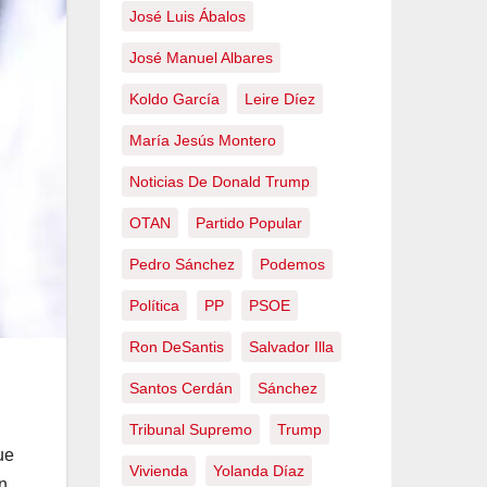
José Luis Ábalos
José Manuel Albares
Koldo García
Leire Díez
María Jesús Montero
Noticias De Donald Trump
OTAN
Partido Popular
Pedro Sánchez
Podemos
Política
PP
PSOE
Ron DeSantis
Salvador Illa
Santos Cerdán
Sánchez
Tribunal Supremo
Trump
ue
Vivienda
Yolanda Díaz
n