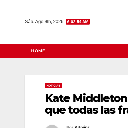
Saltar
al
contenido
Sáb. Ago 8th, 2026
6:02:55 AM
HOME
NOTICIAS
Kate Middleton 
que todas las f
Por
Admins