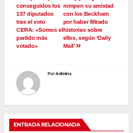
conseguidos los
rompen su amistad
de
137 diputados
con los Beckham
entradas
tras el voto
por haber filtrado
CERA: «Somos el
historias sobre
partido más
ellos, según ‘Daily
votado»
Mail’
Por
Admins
ENTRADA RELACIONADA