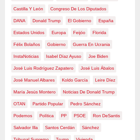
Castilla Y León
Congreso De Los Diputados
DANA
Donald Trump
El Gobierno
España
Estados Unidos
Europa
Feijóo
Florida
Félix Bolaños
Gobierno
Guerra En Ucrania
InstaNoticias
Isabel Díaz Ayuso
Joe Biden
José Luis Rodríguez Zapatero
José Luis Ábalos
José Manuel Albares
Koldo García
Leire Díez
María Jesús Montero
Noticias De Donald Trump
OTAN
Partido Popular
Pedro Sánchez
Podemos
Política
PP
PSOE
Ron DeSantis
Salvador Illa
Santos Cerdán
Sánchez
Tribunal Supremo
Trump
Vivienda