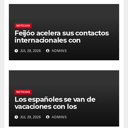
NOTICIAS
Feijóo acelera sus contactos
internacionales con
Latinoamérica como socio
JUL 28, 2026
ADMINS
prioritario en su agenda de
gobierno
NOTICIAS
Los españoles se van de
vacaciones con los
carburantes hasta un 21%
JUL 28, 2026
ADMINS
más caros que el año pasado
y los hoteles disparados