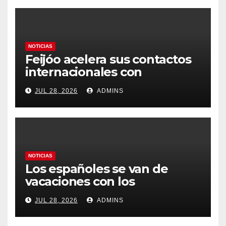
NOTICIAS
Feijóo acelera sus contactos
internacionales con
Latinoamérica como socio
JUL 28, 2026
ADMINS
prioritario en su agenda de
gobierno
NOTICIAS
Los españoles se van de
vacaciones con los
carburantes hasta un 21%
JUL 28, 2026
ADMINS
más caros que el año pasado
y los hoteles disparados