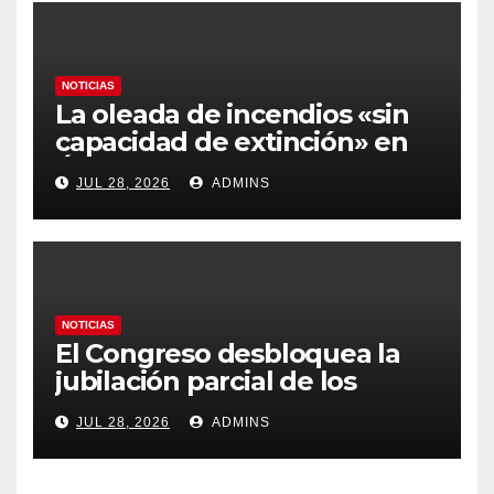
NOTICIAS
La oleada de incendios «sin
capacidad de extinción» en
Ávila y al oeste de Madrid
JUL 28, 2026
ADMINS
obliga a declarar la
emergencia nacional
NOTICIAS
El Congreso desbloquea la
jubilación parcial de los
trabajadores laborales del
JUL 28, 2026
ADMINS
sector público