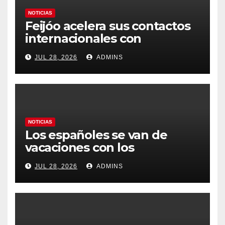
NOTICIAS
Feijóo acelera sus contactos
internacionales con
Latinoamérica como socio
JUL 28, 2026
ADMINS
prioritario en su agenda de
gobierno
NOTICIAS
Los españoles se van de
vacaciones con los
carburantes hasta un 21%
JUL 28, 2026
ADMINS
más caros que el año pasado
y los hoteles disparados