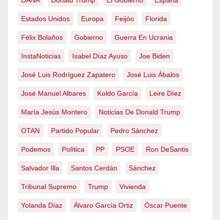
Estados Unidos
Europa
Feijóo
Florida
Félix Bolaños
Gobierno
Guerra En Ucrania
InstaNoticias
Isabel Díaz Ayuso
Joe Biden
José Luis Rodríguez Zapatero
José Luis Ábalos
José Manuel Albares
Koldo García
Leire Díez
María Jesús Montero
Noticias De Donald Trump
OTAN
Partido Popular
Pedro Sánchez
Podemos
Política
PP
PSOE
Ron DeSantis
Salvador Illa
Santos Cerdán
Sánchez
Tribunal Supremo
Trump
Vivienda
Yolanda Díaz
Álvaro García Ortiz
Óscar Puente