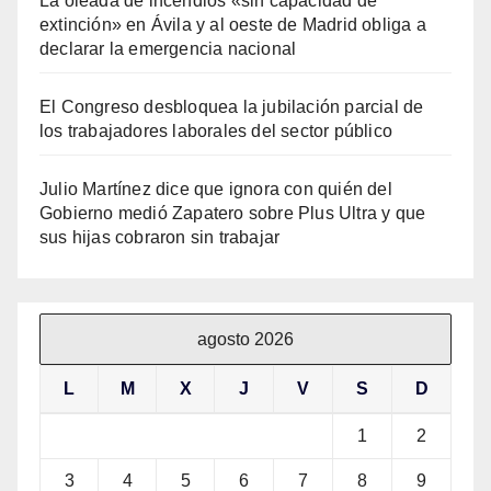
La oleada de incendios «sin capacidad de
extinción» en Ávila y al oeste de Madrid obliga a
declarar la emergencia nacional
El Congreso desbloquea la jubilación parcial de
los trabajadores laborales del sector público
Julio Martínez dice que ignora con quién del
Gobierno medió Zapatero sobre Plus Ultra y que
sus hijas cobraron sin trabajar
agosto 2026
L
M
X
J
V
S
D
1
2
3
4
5
6
7
8
9