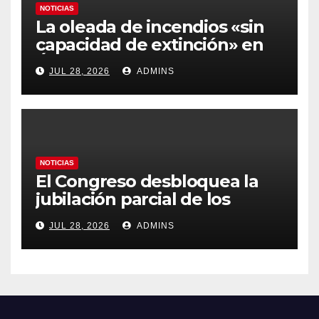
NOTICIAS
La oleada de incendios «sin
capacidad de extinción» en
Ávila y al oeste de Madrid
JUL 28, 2026
ADMINS
obliga a declarar la
emergencia nacional
NOTICIAS
El Congreso desbloquea la
jubilación parcial de los
trabajadores laborales del
JUL 28, 2026
ADMINS
sector público