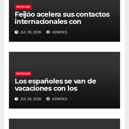
NOTICIAS
Feijóo acelera sus contactos
internacionales con
Latinoamérica como socio
JUL 28, 2026
ADMINS
prioritario en su agenda de
gobierno
NOTICIAS
Los españoles se van de
vacaciones con los
carburantes hasta un 21%
JUL 28, 2026
ADMINS
más caros que el año pasado
y los hoteles disparados