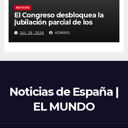
NOTICIAS
El Congreso desbloquea la
jubilación parcial de los
trabajadores laborales del
JUL 28, 2026
ADMINS
sector público
Noticias de España |
EL MUNDO