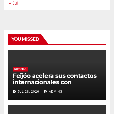
« Jul
YOU MISSED
NOTICIAS
Feijóo acelera sus contactos
internacionales con
Latinoamérica como socio
JUL 28, 2026
ADMINS
prioritario en su agenda de
gobierno