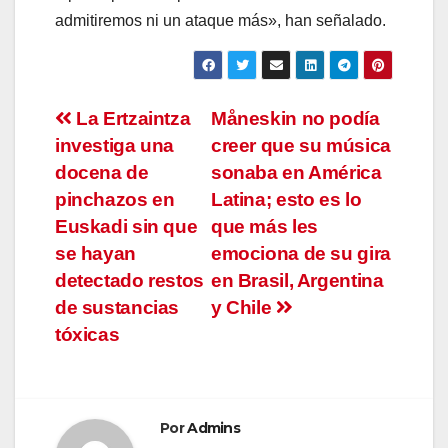
admitiremos ni un ataque más», han señalado.
Navegación
La Ertzaintza
Måneskin no podía
investiga una
creer que su música
de
docena de
sonaba en América
entradas
pinchazos en
Latina; esto es lo
Euskadi sin que
que más les
se hayan
emociona de su gira
detectado restos
en Brasil, Argentina
de sustancias
y Chile
tóxicas
Por
Admins