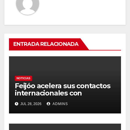
ENTRADA RELACIONADA
NOTICIAS
Feijóo acelera sus contactos
internacionales con
Latinoamérica como socio
JUL 28, 2026
ADMINS
prioritario en su agenda de
gobierno