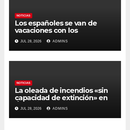
NOTICIAS
Los españoles se van de
vacaciones con los
carburantes hasta un 21%
JUL 28, 2026
ADMINS
más caros que el año pasado
y los hoteles disparados
NOTICIAS
La oleada de incendios «sin
capacidad de extinción» en
Ávila y al oeste de Madrid
JUL 28, 2026
ADMINS
obliga a declarar la
emergencia nacional