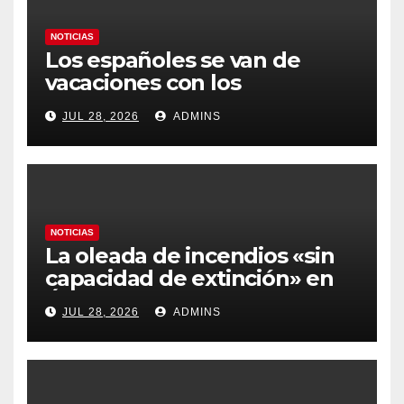
NOTICIAS
Los españoles se van de
vacaciones con los
carburantes hasta un 21%
JUL 28, 2026
ADMINS
más caros que el año pasado
y los hoteles disparados
NOTICIAS
La oleada de incendios «sin
capacidad de extinción» en
Ávila y al oeste de Madrid
JUL 28, 2026
ADMINS
obliga a declarar la
emergencia nacional