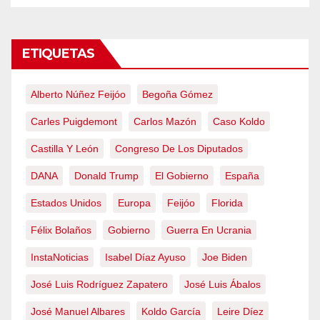
ETIQUETAS
Alberto Núñez Feijóo
Begoña Gómez
Carles Puigdemont
Carlos Mazón
Caso Koldo
Castilla Y León
Congreso De Los Diputados
DANA
Donald Trump
El Gobierno
España
Estados Unidos
Europa
Feijóo
Florida
Félix Bolaños
Gobierno
Guerra En Ucrania
InstaNoticias
Isabel Díaz Ayuso
Joe Biden
José Luis Rodríguez Zapatero
José Luis Ábalos
José Manuel Albares
Koldo García
Leire Díez