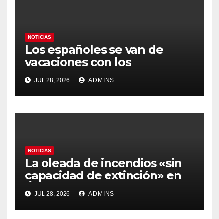
NOTICIAS
Los españoles se van de
vacaciones con los
carburantes hasta un 21%
JUL 28, 2026
ADMINS
más caros que el año pasado
y los hoteles disparados
NOTICIAS
La oleada de incendios «sin
capacidad de extinción» en
Ávila y al oeste de Madrid
JUL 28, 2026
ADMINS
obliga a declarar la
emergencia nacional