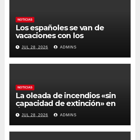
NOTICIAS
Los españoles se van de
vacaciones con los
carburantes hasta un 21%
JUL 28, 2026
ADMINS
más caros que el año pasado
y los hoteles disparados
NOTICIAS
La oleada de incendios «sin
capacidad de extinción» en
Ávila y al oeste de Madrid
JUL 28, 2026
ADMINS
obliga a declarar la
emergencia nacional