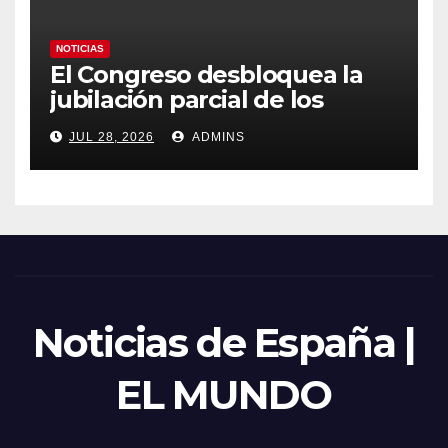
NOTICIAS
El Congreso desbloquea la
jubilación parcial de los
trabajadores laborales del
JUL 28, 2026
ADMINS
sector público
Noticias de España |
EL MUNDO