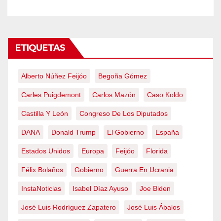
ETIQUETAS
Alberto Núñez Feijóo
Begoña Gómez
Carles Puigdemont
Carlos Mazón
Caso Koldo
Castilla Y León
Congreso De Los Diputados
DANA
Donald Trump
El Gobierno
España
Estados Unidos
Europa
Feijóo
Florida
Félix Bolaños
Gobierno
Guerra En Ucrania
InstaNoticias
Isabel Díaz Ayuso
Joe Biden
José Luis Rodríguez Zapatero
José Luis Ábalos