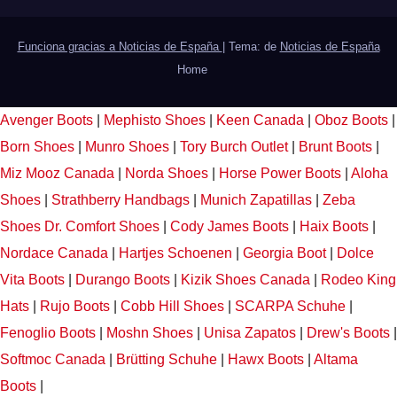
Funciona gracias a Noticias de España
|
Tema: de
Noticias de España
Home
Avenger Boots
|
Mephisto Shoes
|
Keen Canada
|
Oboz Boots
|
Born Shoes
|
Munro Shoes
|
Tory Burch Outlet
|
Brunt Boots
|
Miz Mooz Canada
|
Norda Shoes
|
Horse Power Boots
|
Aloha
Shoes
|
Strathberry Handbags
|
Munich Zapatillas
|
Zeba
Shoes
Dr. Comfort Shoes
|
Cody James Boots
|
Haix Boots
|
Nordace Canada
|
Hartjes Schoenen
|
Georgia Boot
|
Dolce
Vita Boots
|
Durango Boots
|
Kizik Shoes Canada
|
Rodeo King
Hats
|
Rujo Boots
|
Cobb Hill Shoes
|
SCARPA Schuhe
|
Fenoglio Boots
|
Moshn Shoes
|
Unisa Zapatos
|
Drew's Boots
|
Softmoc Canada
|
Brütting Schuhe
|
Hawx Boots
|
Altama
Boots
|