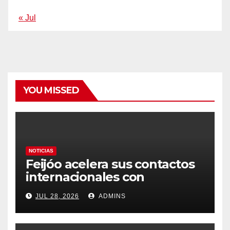
« Jul
YOU MISSED
NOTICIAS
Feijóo acelera sus contactos
internacionales con
Latinoamérica como socio
JUL 28, 2026
ADMINS
prioritario en su agenda de
gobierno