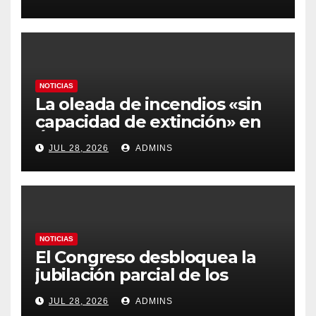
más caros que el año pasado
y los hoteles disparados
NOTICIAS
La oleada de incendios «sin
capacidad de extinción» en
Ávila y al oeste de Madrid
JUL 28, 2026
ADMINS
obliga a declarar la
emergencia nacional
NOTICIAS
El Congreso desbloquea la
jubilación parcial de los
trabajadores laborales del
JUL 28, 2026
ADMINS
sector público