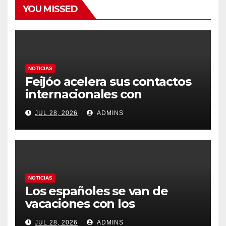
YOU MISSED
NOTICIAS
Feijóo acelera sus contactos
internacionales con
Latinoamérica como socio
JUL 28, 2026
ADMINS
prioritario en su agenda de
gobierno
NOTICIAS
Los españoles se van de
vacaciones con los
carburantes hasta un 21%
JUL 28, 2026
ADMINS