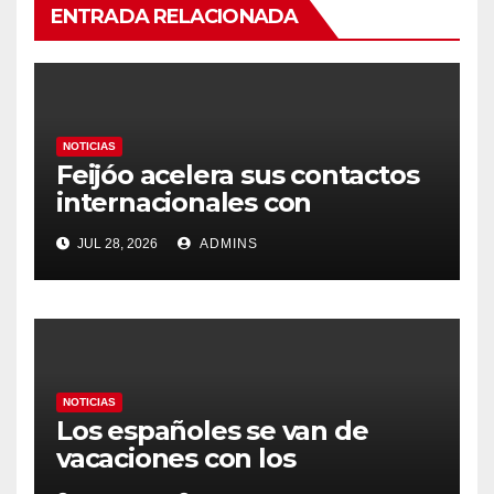
ENTRADA RELACIONADA
NOTICIAS
Feijóo acelera sus contactos
internacionales con
Latinoamérica como socio
JUL 28, 2026
ADMINS
prioritario en su agenda de
gobierno
NOTICIAS
Los españoles se van de
vacaciones con los
carburantes hasta un 21%