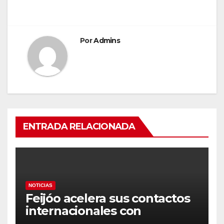
entradas
Por
Admins
ENTRADA RELACIONADA
NOTICIAS
Feijóo acelera sus contactos
internacionales con
Latinoamérica como socio