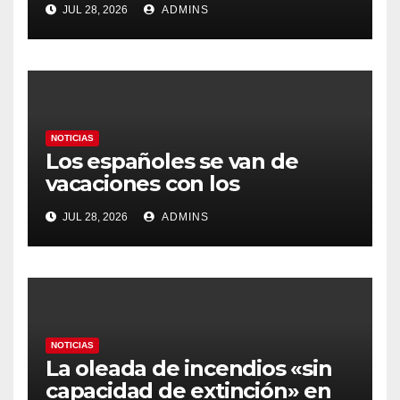
JUL 28, 2026
ADMINS
prioritario en su agenda de
gobierno
NOTICIAS
Los españoles se van de
vacaciones con los
carburantes hasta un 21%
JUL 28, 2026
ADMINS
más caros que el año pasado
y los hoteles disparados
NOTICIAS
La oleada de incendios «sin
capacidad de extinción» en