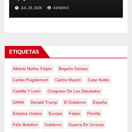
Ávila y al oeste de Madrid
JUL 28, 2026
ADMINS
obliga a declarar la
emergencia nacional
ETIQUETAS
Alberto Núñez Feijóo
Begoña Gómez
Carles Puigdemont
Carlos Mazón
Caso Koldo
Castilla Y León
Congreso De Los Diputados
DANA
Donald Trump
El Gobierno
España
Estados Unidos
Europa
Feijóo
Florida
Félix Bolaños
Gobierno
Guerra En Ucrania