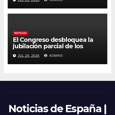
JUL 28, 2026
ADMINS
obliga a declarar la
emergencia nacional
NOTICIAS
El Congreso desbloquea la
jubilación parcial de los
trabajadores laborales del
JUL 28, 2026
ADMINS
sector público
Noticias de España |