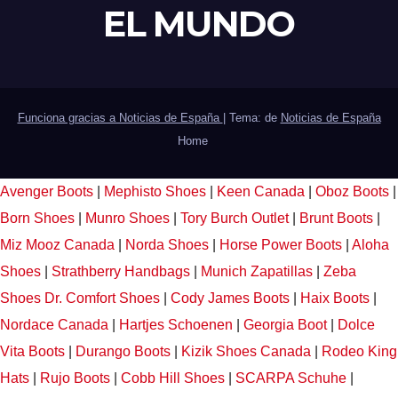
EL MUNDO
Funciona gracias a Noticias de España
|
Tema: de
Noticias de España
Home
Avenger Boots
|
Mephisto Shoes
|
Keen Canada
|
Oboz Boots
|
Born Shoes
|
Munro Shoes
|
Tory Burch Outlet
|
Brunt Boots
|
Miz Mooz Canada
|
Norda Shoes
|
Horse Power Boots
|
Aloha
Shoes
|
Strathberry Handbags
|
Munich Zapatillas
|
Zeba
Shoes
Dr. Comfort Shoes
|
Cody James Boots
|
Haix Boots
|
Nordace Canada
|
Hartjes Schoenen
|
Georgia Boot
|
Dolce
Vita Boots
|
Durango Boots
|
Kizik Shoes Canada
|
Rodeo King
Hats
|
Rujo Boots
|
Cobb Hill Shoes
|
SCARPA Schuhe
|