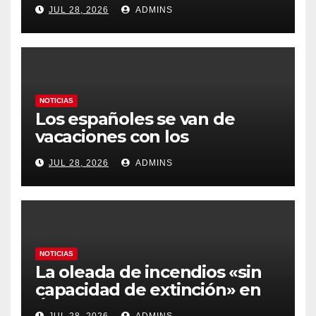
Latinoamérica como socio
JUL 28, 2026
ADMINS
prioritario en su agenda de
gobierno
NOTICIAS
Los españoles se van de
vacaciones con los
carburantes hasta un 21%
JUL 28, 2026
ADMINS
más caros que el año pasado
y los hoteles disparados
NOTICIAS
La oleada de incendios «sin
capacidad de extinción» en
Ávila y al oeste de Madrid