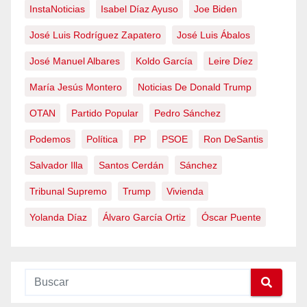
InstaNoticias
Isabel Díaz Ayuso
Joe Biden
José Luis Rodríguez Zapatero
José Luis Ábalos
José Manuel Albares
Koldo García
Leire Díez
María Jesús Montero
Noticias De Donald Trump
OTAN
Partido Popular
Pedro Sánchez
Podemos
Política
PP
PSOE
Ron DeSantis
Salvador Illa
Santos Cerdán
Sánchez
Tribunal Supremo
Trump
Vivienda
Yolanda Díaz
Álvaro García Ortiz
Óscar Puente