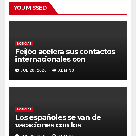
YOU MISSED
NOTICIAS
Feijóo acelera sus contactos
internacionales con
Latinoamérica como socio
JUL 28, 2026
ADMINS
prioritario en su agenda de
gobierno
NOTICIAS
Los españoles se van de
vacaciones con los
carburantes hasta un 21%