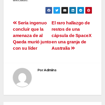
Navegación
Sería ingenuo
El raro hallazgo de
concluir que la
restos de una
de
amenaza de al
cápsula de SpaceX
entradas
Qaeda murió junto
en una granja de
con su líder
Australia
Por
Admins