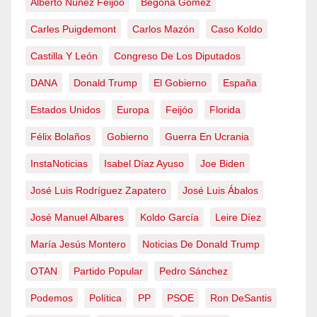
Alberto Núñez Feijóo
Begoña Gómez
Carles Puigdemont
Carlos Mazón
Caso Koldo
Castilla Y León
Congreso De Los Diputados
DANA
Donald Trump
El Gobierno
España
Estados Unidos
Europa
Feijóo
Florida
Félix Bolaños
Gobierno
Guerra En Ucrania
InstaNoticias
Isabel Díaz Ayuso
Joe Biden
José Luis Rodríguez Zapatero
José Luis Ábalos
José Manuel Albares
Koldo García
Leire Díez
María Jesús Montero
Noticias De Donald Trump
OTAN
Partido Popular
Pedro Sánchez
Podemos
Política
PP
PSOE
Ron DeSantis