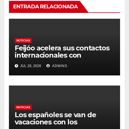
ENTRADA RELACIONADA
NOTICIAS
Feijóo acelera sus contactos
internacionales con
Latinoamérica como socio
JUL 28, 2026
ADMINS
prioritario en su agenda de
gobierno
NOTICIAS
Los españoles se van de
vacaciones con los