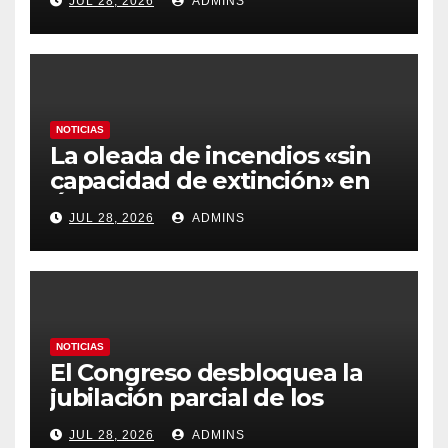
JUL 28, 2026
ADMINS
más caros que el año pasado
y los hoteles disparados
NOTICIAS
La oleada de incendios «sin
capacidad de extinción» en
Ávila y al oeste de Madrid
JUL 28, 2026
ADMINS
obliga a declarar la
emergencia nacional
NOTICIAS
El Congreso desbloquea la
jubilación parcial de los
trabajadores laborales del
JUL 28, 2026
ADMINS
sector público