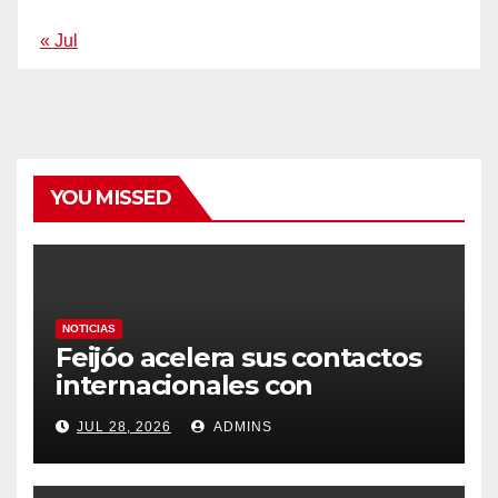
« Jul
YOU MISSED
NOTICIAS
Feijóo acelera sus contactos
internacionales con
Latinoamérica como socio
JUL 28, 2026
ADMINS
prioritario en su agenda de
gobierno