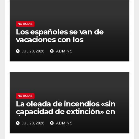
NOTICIAS
Los españoles se van de
vacaciones con los
carburantes hasta un 21%
JUL 28, 2026
ADMINS
más caros que el año pasado
y los hoteles disparados
NOTICIAS
La oleada de incendios «sin
capacidad de extinción» en
Ávila y al oeste de Madrid
JUL 28, 2026
ADMINS
obliga a declarar la
emergencia nacional