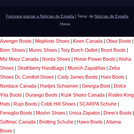
Funciona gracias a Noticias de España
|
Tema: de
Noticias de España
Home
Avenger Boots
|
Mephisto Shoes
|
Keen Canada
|
Oboz Boots
|
Born Shoes
|
Munro Shoes
|
Tory Burch Outlet
|
Brunt Boots
|
Miz Mooz Canada
|
Norda Shoes
|
Horse Power Boots
|
Aloha
Shoes
|
Strathberry Handbags
|
Munich Zapatillas
|
Zeba
Shoes
Dr. Comfort Shoes
|
Cody James Boots
|
Haix Boots
|
Nordace Canada
|
Hartjes Schoenen
|
Georgia Boot
|
Dolce
Vita Boots
|
Durango Boots
|
Kizik Shoes Canada
|
Rodeo King
Hats
|
Rujo Boots
|
Cobb Hill Shoes
|
SCARPA Schuhe
|
Fenoglio Boots
|
Moshn Shoes
|
Unisa Zapatos
|
Drew's Boots
|
Softmoc Canada
|
Brütting Schuhe
|
Hawx Boots
|
Altama
Boots
|