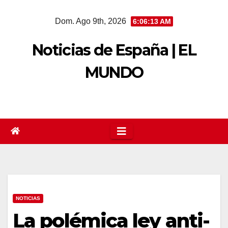
Saltar
Dom. Ago 9th, 2026
6:06:14 AM
al
contenido
Noticias de España | EL
MUNDO
NOTICIAS
La polémica ley anti-