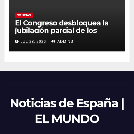
NOTICIAS
El Congreso desbloquea la
jubilación parcial de los
trabajadores laborales del
JUL 28, 2026
ADMINS
sector público
Noticias de España |
EL MUNDO