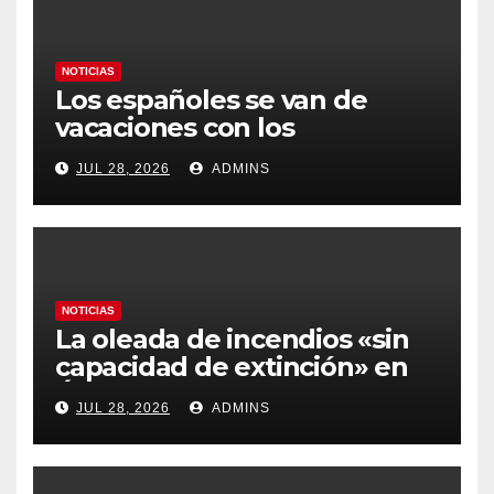
NOTICIAS
Los españoles se van de
vacaciones con los
carburantes hasta un 21%
JUL 28, 2026
ADMINS
más caros que el año pasado
y los hoteles disparados
NOTICIAS
La oleada de incendios «sin
capacidad de extinción» en
Ávila y al oeste de Madrid
JUL 28, 2026
ADMINS
obliga a declarar la
emergencia nacional