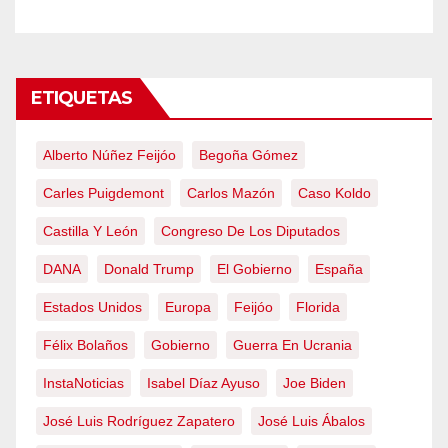
ETIQUETAS
Alberto Núñez Feijóo
Begoña Gómez
Carles Puigdemont
Carlos Mazón
Caso Koldo
Castilla Y León
Congreso De Los Diputados
DANA
Donald Trump
El Gobierno
España
Estados Unidos
Europa
Feijóo
Florida
Félix Bolaños
Gobierno
Guerra En Ucrania
InstaNoticias
Isabel Díaz Ayuso
Joe Biden
José Luis Rodríguez Zapatero
José Luis Ábalos