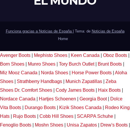
EL MUNDO
Funciona gracias a Noticias de España
|
Tema: de
Noticias de España
Home
Avenger Boots
|
Mephisto Shoes
|
Keen Canada
|
Oboz Boots
|
Born Shoes
|
Munro Shoes
|
Tory Burch Outlet
|
Brunt Boots
|
Miz Mooz Canada
|
Norda Shoes
|
Horse Power Boots
|
Aloha
Shoes
|
Strathberry Handbags
|
Munich Zapatillas
|
Zeba
Shoes
Dr. Comfort Shoes
|
Cody James Boots
|
Haix Boots
|
Nordace Canada
|
Hartjes Schoenen
|
Georgia Boot
|
Dolce
Vita Boots
|
Durango Boots
|
Kizik Shoes Canada
|
Rodeo King
Hats
|
Rujo Boots
|
Cobb Hill Shoes
|
SCARPA Schuhe
|
Fenoglio Boots
|
Moshn Shoes
|
Unisa Zapatos
|
Drew's Boots
|