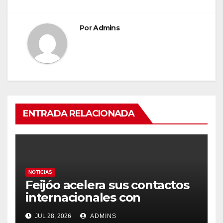
Por
Admins
ENTRADA RELACIONADA
NOTICIAS
Feijóo acelera sus contactos
internacionales con
Latinoamérica como socio
JUL 28, 2026
ADMINS
prioritario en su agenda de