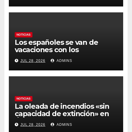
prioritario en su agenda de
gobierno
NOTICIAS
Los españoles se van de
vacaciones con los
carburantes hasta un 21%
JUL 28, 2026
ADMINS
más caros que el año pasado
y los hoteles disparados
NOTICIAS
La oleada de incendios «sin
capacidad de extinción» en
Ávila y al oeste de Madrid
JUL 28, 2026
ADMINS
obliga a declarar la