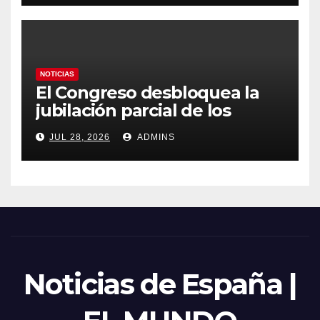
emergencia nacional
NOTICIAS
El Congreso desbloquea la
jubilación parcial de los
trabajadores laborales del
JUL 28, 2026
ADMINS
sector público
Noticias de España |