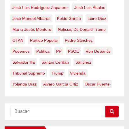
José Luis Rodríguez Zapatero
José Luis Ábalos
José Manuel Albares
Koldo García
Leire Díez
María Jesús Montero
Noticias De Donald Trump
OTAN
Partido Popular
Pedro Sánchez
Podemos
Política
PP
PSOE
Ron DeSantis
Salvador Illa
Santos Cerdán
Sánchez
Tribunal Supremo
Trump
Vivienda
Yolanda Díaz
Álvaro García Ortiz
Óscar Puente