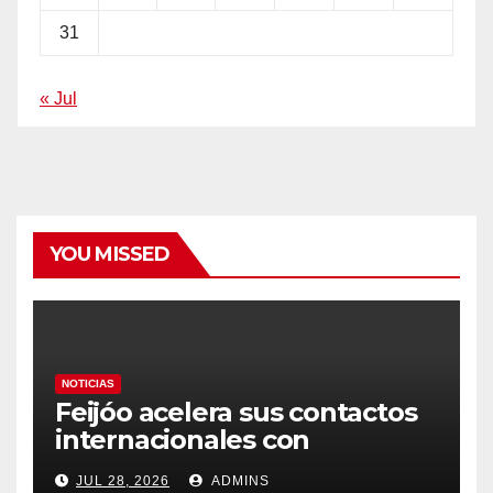
31
« Jul
YOU MISSED
NOTICIAS
Feijóo acelera sus contactos
internacionales con
Latinoamérica como socio
JUL 28, 2026
ADMINS