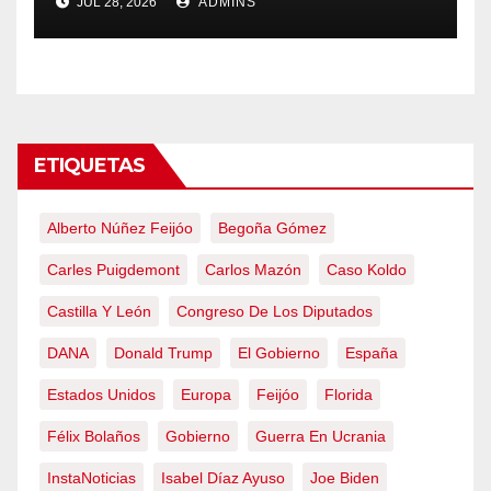
JUL 28, 2026
ADMINS
obliga a declarar la
emergencia nacional
ETIQUETAS
Alberto Núñez Feijóo
Begoña Gómez
Carles Puigdemont
Carlos Mazón
Caso Koldo
Castilla Y León
Congreso De Los Diputados
DANA
Donald Trump
El Gobierno
España
Estados Unidos
Europa
Feijóo
Florida
Félix Bolaños
Gobierno
Guerra En Ucrania
InstaNoticias
Isabel Díaz Ayuso
Joe Biden