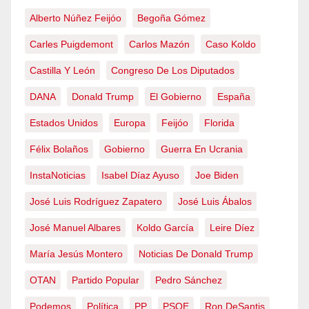
Alberto Núñez Feijóo
Begoña Gómez
Carles Puigdemont
Carlos Mazón
Caso Koldo
Castilla Y León
Congreso De Los Diputados
DANA
Donald Trump
El Gobierno
España
Estados Unidos
Europa
Feijóo
Florida
Félix Bolaños
Gobierno
Guerra En Ucrania
InstaNoticias
Isabel Díaz Ayuso
Joe Biden
José Luis Rodríguez Zapatero
José Luis Ábalos
José Manuel Albares
Koldo García
Leire Díez
María Jesús Montero
Noticias De Donald Trump
OTAN
Partido Popular
Pedro Sánchez
Podemos
Política
PP
PSOE
Ron DeSantis