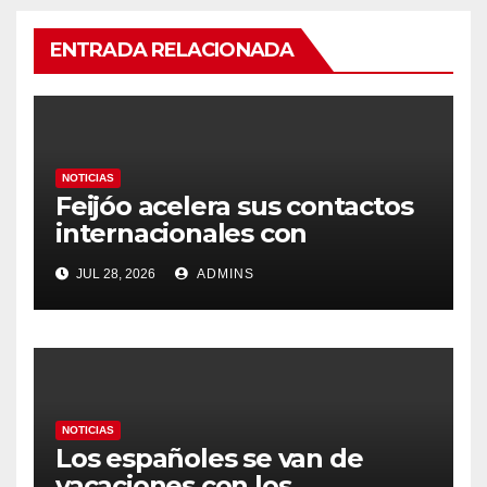
ENTRADA RELACIONADA
NOTICIAS
Feijóo acelera sus contactos
internacionales con
Latinoamérica como socio
JUL 28, 2026
ADMINS
prioritario en su agenda de
gobierno
NOTICIAS
Los españoles se van de
vacaciones con los