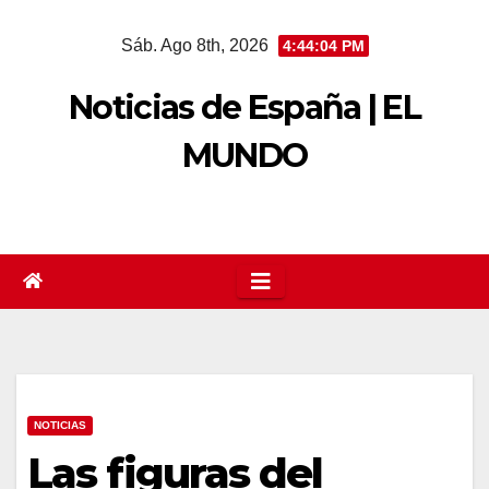
Saltar
Sáb. Ago 8th, 2026
4:44:05 PM
al
contenido
Noticias de España | EL
MUNDO
NOTICIAS
Las figuras del