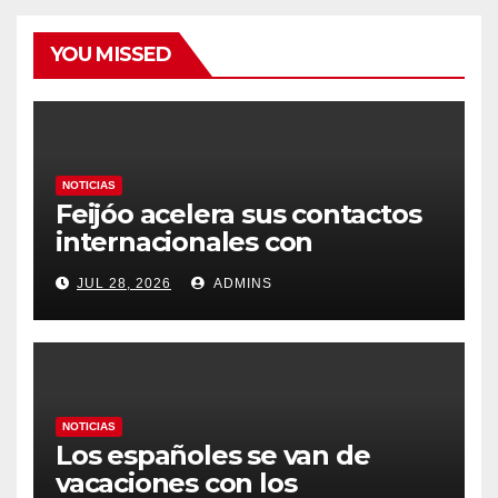
YOU MISSED
NOTICIAS
Feijóo acelera sus contactos
internacionales con
Latinoamérica como socio
JUL 28, 2026
ADMINS
prioritario en su agenda de
gobierno
NOTICIAS
Los españoles se van de
vacaciones con los