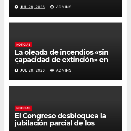
carburantes hasta un 21%
JUL 28, 2026
ADMINS
más caros que el año pasado
y los hoteles disparados
NOTICIAS
La oleada de incendios «sin
capacidad de extinción» en
Ávila y al oeste de Madrid
JUL 28, 2026
ADMINS
obliga a declarar la
emergencia nacional
NOTICIAS
El Congreso desbloquea la
jubilación parcial de los
trabajadores laborales del