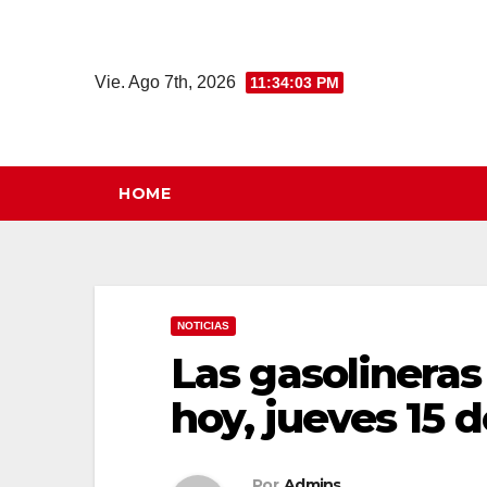
Saltar
al
contenido
Vie. Ago 7th, 2026
11:34:04 PM
HOME
NOTICIAS
Las gasolinera
hoy, jueves 15 
Por
Admins