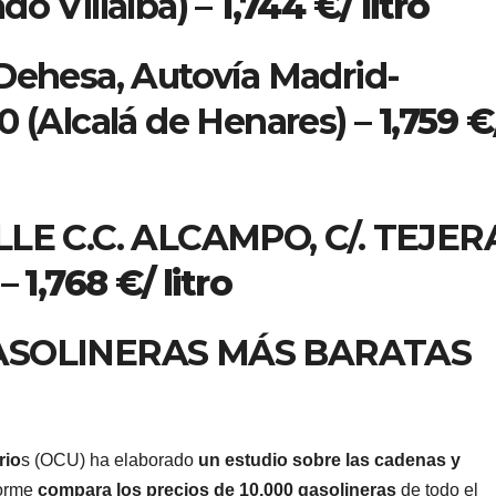
do Villalba) –
1,744 €/ litro
 Dehesa, Autovía Madrid-
0 (Alcalá de Henares) –
1,759 €
LLE C.C. ALCAMPO, C/. TEJER
 –
1,768 €/ litro
ASOLINERAS MÁS BARATAS
rio
s (OCU) ha elaborado
un estudio sobre las cadenas y
forme
compara los precios de 10.000 gasolineras
de todo el