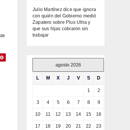
Julio Martínez dice que ignora
con quién del Gobierno medió
Zapatero sobre Plus Ultra y
que sus hijas cobraron sin
trabajar
ste
agosto 2026
o
L
M
X
J
V
S
D
1
2
3
4
5
6
7
8
9
10
11
12
13
14
15
16
17
18
19
20
21
22
23