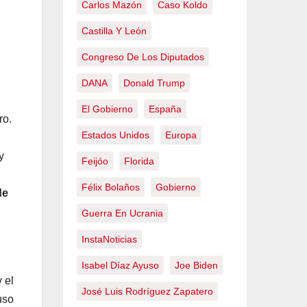
Carlos Mazón
Caso Koldo
Castilla Y León
Congreso De Los Diputados
DANA
Donald Trump
El Gobierno
España
ro.
Estados Unidos
Europa
y
Feijóo
Florida
Félix Bolaños
Gobierno
de
Guerra En Ucrania
InstaNoticias
Isabel Díaz Ayuso
Joe Biden
 el
José Luis Rodríguez Zapatero
uso