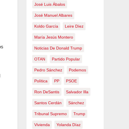
José Luis Ábalos
José Manuel Albares
Koldo García
Leire Díez
María Jesús Montero
os
Noticias De Donald Trump
OTAN
Partido Popular
Pedro Sánchez
Podemos
l
Política
PP
PSOE
Ron DeSantis
Salvador Illa
Santos Cerdán
Sánchez
Tribunal Supremo
Trump
Vivienda
Yolanda Díaz