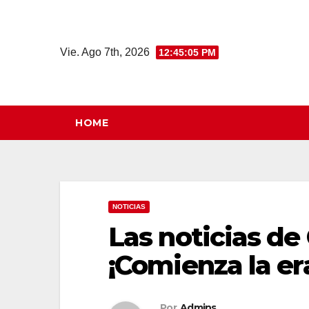
Saltar
al
contenido
Vie. Ago 7th, 2026
12:45:06 PM
HOME
NOTICIAS
Las noticias de
¡Comienza la er
Por
Admins