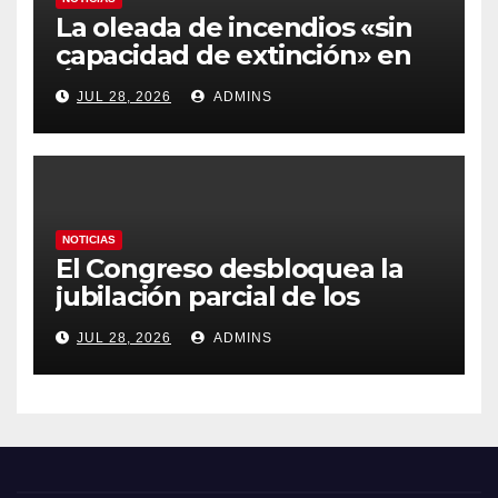
La oleada de incendios «sin
capacidad de extinción» en
Ávila y al oeste de Madrid
JUL 28, 2026
ADMINS
obliga a declarar la
emergencia nacional
NOTICIAS
El Congreso desbloquea la
jubilación parcial de los
trabajadores laborales del
JUL 28, 2026
ADMINS
sector público