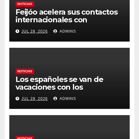
NOTICIAS
Feijóo acelera sus contactos
internacionales con
Latinoamérica como socio
JUL 28, 2026
ADMINS
prioritario en su agenda de
gobierno
NOTICIAS
Los españoles se van de
vacaciones con los
carburantes hasta un 21%
JUL 28, 2026
ADMINS
más caros que el año pasado
y los hoteles disparados
NOTICIAS