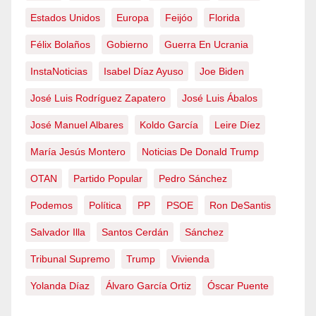
Estados Unidos
Europa
Feijóo
Florida
Félix Bolaños
Gobierno
Guerra En Ucrania
InstaNoticias
Isabel Díaz Ayuso
Joe Biden
José Luis Rodríguez Zapatero
José Luis Ábalos
José Manuel Albares
Koldo García
Leire Díez
María Jesús Montero
Noticias De Donald Trump
OTAN
Partido Popular
Pedro Sánchez
Podemos
Política
PP
PSOE
Ron DeSantis
Salvador Illa
Santos Cerdán
Sánchez
Tribunal Supremo
Trump
Vivienda
Yolanda Díaz
Álvaro García Ortiz
Óscar Puente