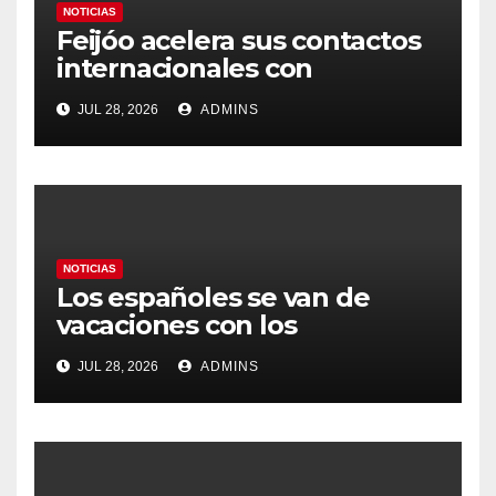
NOTICIAS
Feijóo acelera sus contactos
internacionales con
Latinoamérica como socio
JUL 28, 2026
ADMINS
prioritario en su agenda de
gobierno
NOTICIAS
Los españoles se van de
vacaciones con los
carburantes hasta un 21%
JUL 28, 2026
ADMINS
más caros que el año pasado
y los hoteles disparados