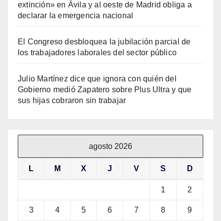
extinción» en Ávila y al oeste de Madrid obliga a
declarar la emergencia nacional
El Congreso desbloquea la jubilación parcial de
los trabajadores laborales del sector público
Julio Martínez dice que ignora con quién del
Gobierno medió Zapatero sobre Plus Ultra y que
sus hijas cobraron sin trabajar
agosto 2026
L
M
X
J
V
S
D
1
2
3
4
5
6
7
8
9